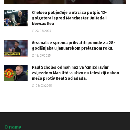
Chelsea pobjeđuje u utrci za potpis 12-
golgetera ispred Manchester Uniteda i
Newcastlea
29/05/2025
Arsenal se sprema prihvatiti ponude za 28-
godišnjaka u januarskom prelaznom roku.
18/09/2025
Paul Scholes odmah naziva ‘cmizdravim’
zvijezdom Man Utd-a uživo na televiziji nakon
meča protiv Real Sociadada.
06/03/2025
O nama