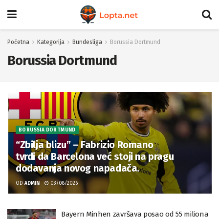
Početna
Kategorija
Bundesliga
Borussia Dortmund
Borussia Dortmund
BORUSSIA DORTMUND
“Zbilja blizu” – Fabrizio Romano
tvrdi da Barcelona već stoji na pragu
dodavanja novog napadača.
OD
ADMIN
03/08/2026
Bayern Minhen završava posao od 55 miliona