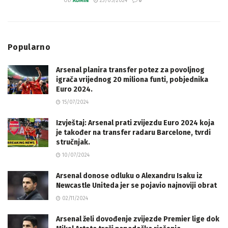
OD
ADMIN
23/05/2024
0
Popularno
Arsenal planira transfer potez za povoljnog
igrača vrijednog 20 miliona funti, pobjednika
Euro 2024.
15/07/2024
Izvještaj: Arsenal prati zvijezdu Euro 2024 koja
je također na transfer radaru Barcelone, tvrdi
stručnjak.
10/07/2024
Arsenal donose odluku o Alexandru Isaku iz
Newcastle Uniteda jer se pojavio najnoviji obrat
02/11/2024
Arsenal želi dovođenje zvijezde Premier lige dok