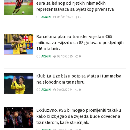
eura za jednog od rijetkih njemačkih
reprezentativaca sa Svjetskog prvenstva
OD
ADMIN
03/08/2026
0
Barcelona planira transfer vrijedan €65
miliona za zvijezdu sa 88 golova u posljednjih
116 utakmica.
OD
ADMIN
08/10/2025
0
Klub La Lige blizu potpisa Matsa Hummelsa
na slobodnom transferu.
OD
ADMIN
24/08/2024
0
Exkluzivno: PSG bi mogao promijeniti taktiku
kako bi izbjegao da zvijezda bude odvedena
transferom, kaže stručnjak.