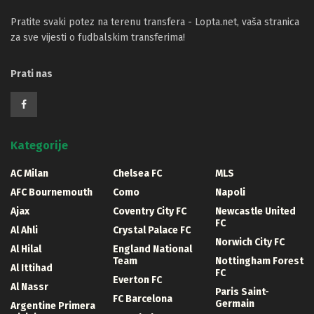
Pratite svaki potez na terenu transfera - Lopta.net, vaša stranica
za sve vijesti o fudbalskim transferima!
Prati nas
Kategorije
AC Milan
Chelsea FC
MLS
AFC Bournemouth
Como
Napoli
Ajax
Coventry City FC
Newcastle United
FC
Al Ahli
Crystal Palace FC
Norwich City FC
Al Hilal
England National
Team
Nottingham Forest
Al Ittihad
FC
Everton FC
Al Nassr
Paris Saint-
FC Barcelona
Germain
Argentine Primera