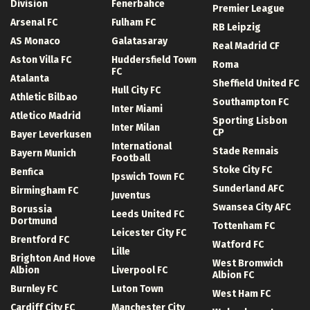
Division
Fenerbahce
Premier League
Arsenal FC
Fulham FC
RB Leipzig
AS Monaco
Galatasaray
Real Madrid CF
Aston Villa FC
Huddersfield Town
Roma
FC
Atalanta
Sheffield United FC
Hull City FC
Athletic Bilbao
Southampton FC
Inter Miami
Atletico Madrid
Sporting Lisbon
Inter Milan
CP
Bayer Leverkusen
International
Stade Rennais
Bayern Munich
Football
Stoke City FC
Benfica
Ipswich Town FC
Sunderland AFC
Birmingham FC
Juventus
Swansea City AFC
Borussia
Leeds United FC
Dortmund
Tottenham FC
Leicester City FC
Brentford FC
Watford FC
Lille
Brighton And Hove
West Bromwich
Albion
Liverpool FC
Albion FC
Burnley FC
Luton Town
West Ham FC
Cardiff City FC
Manchester City