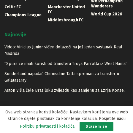
Wolverhampton
Wanderers
Celtic FC
Manchester United
FC
World Cup 2026
Champions League
Middlesbrough FC
Najnovije
Video: Vinicius Junior viđen dolazeći na još jedan sastanak Real
Madrida
“Spurs će imati koristi od transfera Troya Parrotta iz West Hama”
Sunderland napadač Chemsdine Talbi spreman za transfer u
Galatasaray
Aston Villa žele Brazilsku zvijezdu kao zamjenu za Ezrija Konse.
Ova web stranica koristi kolačiće. Nastavkom korištenja ove web
stranice dajete pristanak za korištenje kolačića. Posjetite našu
© 2023 Lopta.net
Politiku privatnosti i kolačića
.
Slažem se