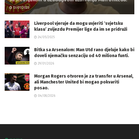
13/01/2025
Liverpool vjeruje da mogu uvjeriti ‘svjetsku
klasu’ zvijezdu Premijer lige da im se pridruži
24/05/2025
Bitka sa Arsenalom: Man Utd rano djeluje kako bi
doveli njemačku senzaciju od 40 miliona funti.
29/01/2026
Morgan Rogers otvoren je za transfer u Arsenal,
ali Manchester United bi mogao pokvariti
posao.
04/08/2026