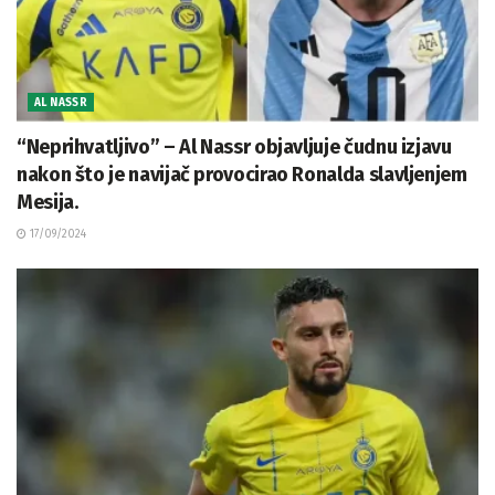
AL NASSR
“Neprihvatljivo” – Al Nassr objavljuje čudnu izjavu
nakon što je navijač provocirao Ronalda slavljenjem
Mesija.
17/09/2024