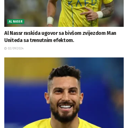
AL NASSR
Al Nassr raskida ugovor sa bivšom zvijezdom Man
Uniteda sa trenutnim efektom.
02/09/2024