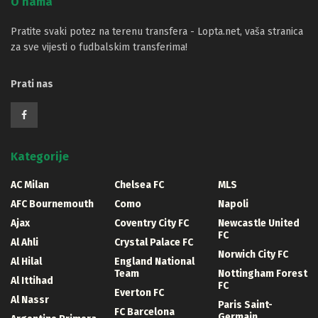
O nama
Pratite svaki potez na terenu transfera - Lopta.net, vaša stranica
za sve vijesti o fudbalskim transferima!
Prati nas
Kategorije
AC Milan
Chelsea FC
MLS
AFC Bournemouth
Como
Napoli
Ajax
Coventry City FC
Newcastle United
FC
Al Ahli
Crystal Palace FC
Norwich City FC
Al Hilal
England National
Team
Nottingham Forest
Al Ittihad
FC
Everton FC
Al Nassr
Paris Saint-
FC Barcelona
Germain