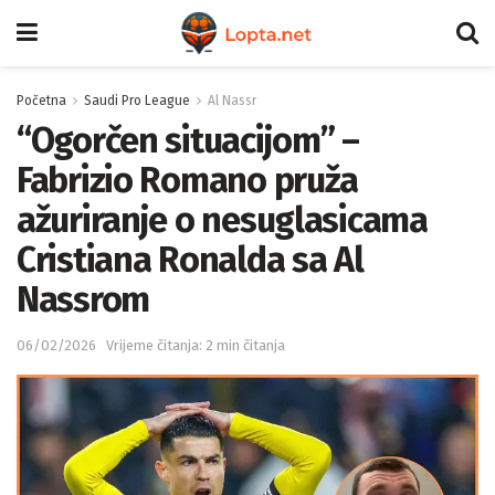
Početna
Saudi Pro League
Al Nassr
“Ogorčen situacijom” –
Fabrizio Romano pruža
ažuriranje o nesuglasicama
Cristiana Ronalda sa Al
Nassrom
06/02/2026
Vrijeme čitanja: 2 min čitanja