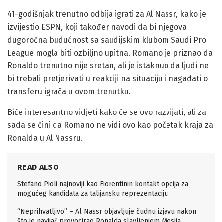
41-godišnjak trenutno odbija igrati za Al Nassr, kako je
izvijestio ESPN, koji također navodi da bi njegova
dugoročna budućnost sa saudijskim klubom Saudi Pro
League mogla biti ozbiljno upitna. Romano je priznao da
Ronaldo trenutno nije sretan, ali je istaknuo da ljudi ne
bi trebali pretjerivati u reakciji na situaciju i nagađati o
transferu igrača u ovom trenutku.
Biće interesantno vidjeti kako će se ovo razvijati, ali za
sada se čini da Romano ne vidi ovo kao početak kraja za
Ronalda u Al Nassru.
READ ALSO
Stefano Pioli najnoviji kao Fiorentinin kontakt opcija za
mogućeg kandidata za talijansku reprezentaciju
“Neprihvatljivo” – Al Nassr objavljuje čudnu izjavu nakon
što je navijač provocirao Ronalda slavljenjem Mesija.