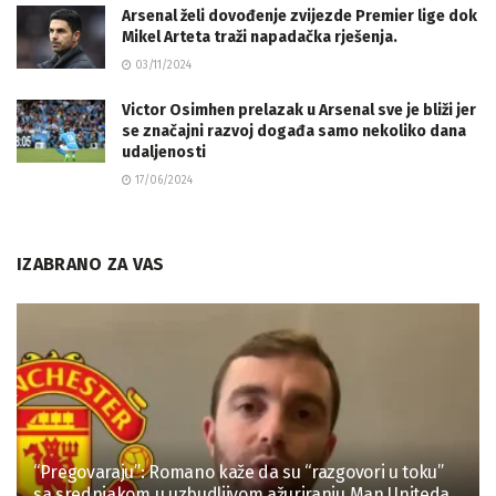
Arsenal želi dovođenje zvijezde Premier lige dok
Mikel Arteta traži napadačka rješenja.
03/11/2024
Victor Osimhen prelazak u Arsenal sve je bliži jer
se značajni razvoj događa samo nekoliko dana
udaljenosti
17/06/2024
IZABRANO ZA VAS
“Pregovaraju”: Romano kaže da su “razgovori u toku”
sa srednjakom u uzbudljivom ažuriranju Man Uniteda.