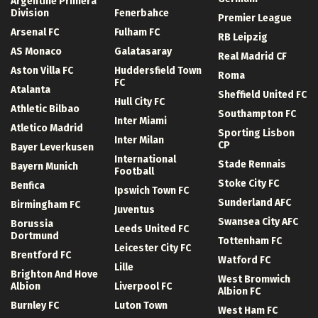
Argentine Primera
Division
Fenerbahce
Premier League
Arsenal FC
Fulham FC
RB Leipzig
AS Monaco
Galatasaray
Real Madrid CF
Aston Villa FC
Huddersfield Town
Roma
FC
Atalanta
Sheffield United FC
Hull City FC
Athletic Bilbao
Southampton FC
Inter Miami
Atletico Madrid
Sporting Lisbon
Inter Milan
CP
Bayer Leverkusen
International
Stade Rennais
Bayern Munich
Football
Stoke City FC
Benfica
Ipswich Town FC
Sunderland AFC
Birmingham FC
Juventus
Swansea City AFC
Borussia
Leeds United FC
Dortmund
Tottenham FC
Leicester City FC
Brentford FC
Watford FC
Lille
Brighton And Hove
West Bromwich
Albion
Liverpool FC
Albion FC
Burnley FC
Luton Town
West Ham FC