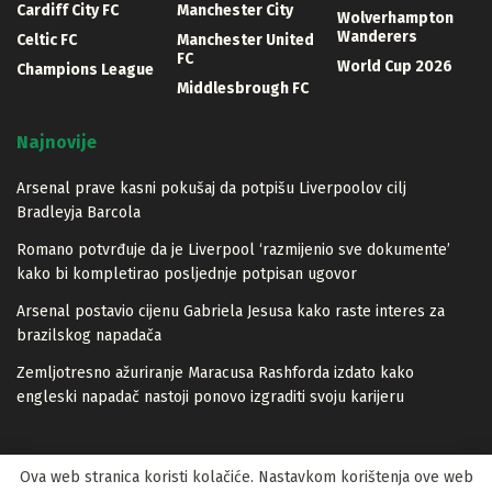
Cardiff City FC
Manchester City
Wolverhampton
Wanderers
Celtic FC
Manchester United
FC
World Cup 2026
Champions League
Middlesbrough FC
Najnovije
Arsenal prave kasni pokušaj da potpišu Liverpoolov cilj
Bradleyja Barcola
Romano potvrđuje da je Liverpool ‘razmijenio sve dokumente’
kako bi kompletirao posljednje potpisan ugovor
Arsenal postavio cijenu Gabriela Jesusa kako raste interes za
brazilskog napadača
Zemljotresno ažuriranje Maracusa Rashforda izdato kako
engleski napadač nastoji ponovo izgraditi svoju karijeru
Ova web stranica koristi kolačiće. Nastavkom korištenja ove web