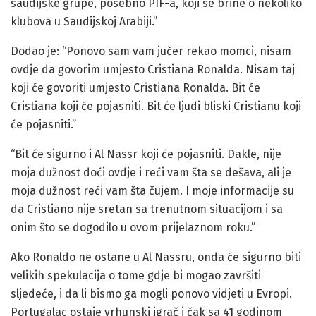
saudijske grupe, posebno PIF-a, koji se brine o nekoliko
klubova u Saudijskoj Arabiji.”
Dodao je: “Ponovo sam vam jučer rekao momci, nisam
ovdje da govorim umjesto Cristiana Ronalda. Nisam taj
koji će govoriti umjesto Cristiana Ronalda. Bit će
Cristiana koji će pojasniti. Bit će ljudi bliski Cristianu koji
će pojasniti.”
“Bit će sigurno i Al Nassr koji će pojasniti. Dakle, nije
moja dužnost doći ovdje i reći vam šta se dešava, ali je
moja dužnost reći vam šta čujem. I moje informacije su
da Cristiano nije sretan sa trenutnom situacijom i sa
onim što se dogodilo u ovom prijelaznom roku.”
Ako Ronaldo ne ostane u Al Nassru, onda će sigurno biti
velikih spekulacija o tome gdje bi mogao završiti
sljedeće, i da li bismo ga mogli ponovo vidjeti u Evropi.
Portugalac ostaje vrhunski igrač i čak sa 41 godinom