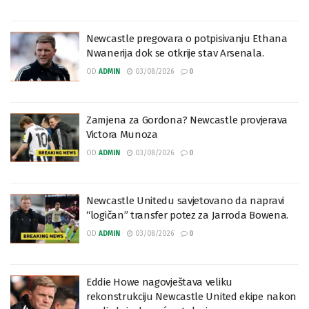
Newcastle pregovara o potpisivanju Ethana
Nwanerija dok se otkrije stav Arsenala.
OD
ADMIN
03/08/2026
0
Zamjena za Gordona? Newcastle provjerava
Victora Munoza
OD
ADMIN
03/08/2026
0
Newcastle Unitedu savjetovano da napravi
“logičan” transfer potez za Jarroda Bowena.
OD
ADMIN
03/08/2026
0
Eddie Howe nagovještava veliku
rekonstrukciju Newcastle United ekipe nakon