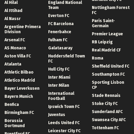
Al Hilal
England National
Team
Nottingham Forest
Al Ittihad
FC
Everton FC
Al Nassr
Paris Saint-
FC Barcelona
Germain
Argentine Primera
Division
Fenerbahce
Premier League
Arsenal FC
Fulham FC
RB Leipzig
AS Monaco
Galatasaray
Real Madrid CF
Aston Villa FC
Huddersfield Town
Roma
FC
Atalanta
Sheffield United FC
Hull City FC
Athletic Bilbao
Southampton FC
Inter Miami
Atletico Madrid
Sporting Lisbon
Inter Milan
CP
Bayer Leverkusen
International
Stade Rennais
Bayern Munich
Football
Stoke City FC
Benfica
Ipswich Town FC
Sunderland AFC
Birmingham FC
Juventus
Swansea City AFC
Borussia
Leeds United FC
Dortmund
Tottenham FC
Leicester City FC
Brentford FC