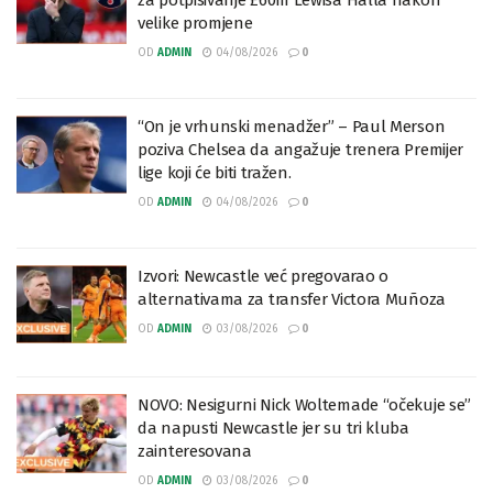
velike promjene
OD
ADMIN
04/08/2026
0
“On je vrhunski menadžer” – Paul Merson
poziva Chelsea da angažuje trenera Premijer
lige koji će biti tražen.
OD
ADMIN
04/08/2026
0
Izvori: Newcastle već pregovarao o
alternativama za transfer Victora Muñoza
OD
ADMIN
03/08/2026
0
NOVO: Nesigurni Nick Woltemade “očekuje se”
da napusti Newcastle jer su tri kluba
zainteresovana
OD
ADMIN
03/08/2026
0