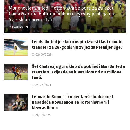
Manchester United i Tottenham se bore za zvijezdu
Coma Martina Baturinu nakon njegovog proboja na
Svjetskom prvenstvu.
04/08/2026
Leeds United je skoro uspio izvesti last minute
transfer za 28-godišnju zvijezdu Premijer lige.
02/09/2025
Šef Chelseaja gura klub da pobijedi Man United u
transferu zvijezde sa klauzulom od 60 miliona
funti.
28/05/2024
Leonardo Bonucci komentariše budućnost
napadača povezanog sa Tottenhamom i
Newcastleom
21/07/2024