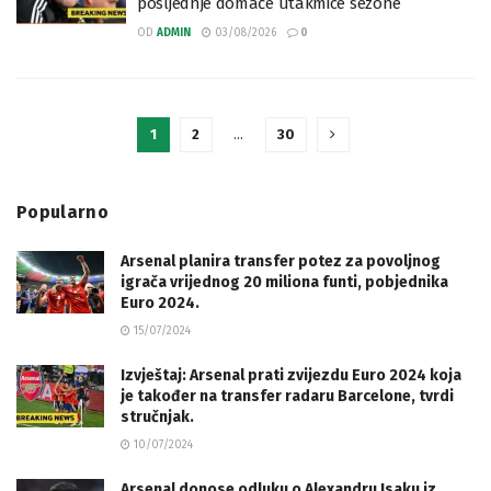
posljednje domaće utakmice sezone
OD
ADMIN
03/08/2026
0
1
2
…
30
Popularno
Arsenal planira transfer potez za povoljnog
igrača vrijednog 20 miliona funti, pobjednika
Euro 2024.
15/07/2024
Izvještaj: Arsenal prati zvijezdu Euro 2024 koja
je također na transfer radaru Barcelone, tvrdi
stručnjak.
10/07/2024
Arsenal donose odluku o Alexandru Isaku iz