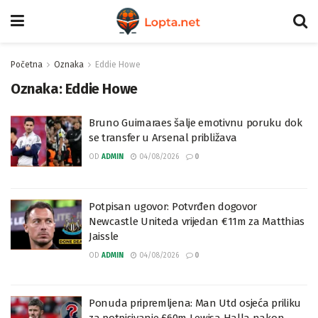
Početna
Oznaka
Eddie Howe
Oznaka:
Eddie Howe
Bruno Guimaraes šalje emotivnu poruku dok
se transfer u Arsenal približava
OD
ADMIN
04/08/2026
0
Potpisan ugovor: Potvrđen dogovor
Newcastle Uniteda vrijedan €11m za Matthias
Jaissle
OD
ADMIN
04/08/2026
0
Ponuda pripremljena: Man Utd osjeća priliku
za potpisivanje £60m Lewisa Halla nakon