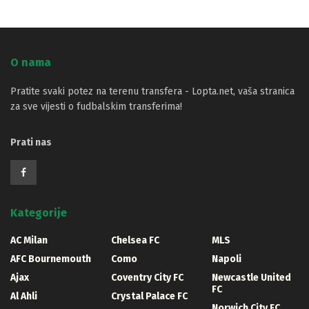
O nama
Pratite svaki potez na terenu transfera - Lopta.net, vaša stranica
za sve vijesti o fudbalskim transferima!
Prati nas
Kategorije
AC Milan
Chelsea FC
MLS
AFC Bournemouth
Como
Napoli
Ajax
Coventry City FC
Newcastle United
FC
Al Ahli
Crystal Palace FC
Norwich City FC