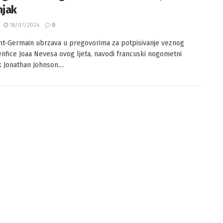
njak
18/07/2024
0
int-Germain ubrzava u pregovorima za potpisivanje veznog
enfice Joaa Nevesa ovog ljeta, navodi francuski nogometni
 Jonathan Johnson....