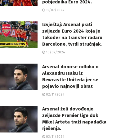
pobjednika Euro 2024.
15/07/2024
Izvještaj: Arsenal prati
zvijezdu Euro 2024 koja je
također na transfer radaru
Barcelone, tvrdi stručnjak.
10/07/2024
Arsenal donose odluku o
Alexandru Isaku iz
Newcastle Uniteda jer se
pojavio najnoviji obrat
02/11/2024
Arsenal želi dovođenje
zvijezde Premier lige dok
Mikel Arteta traži napadačka
rješenja.
03/11/2024