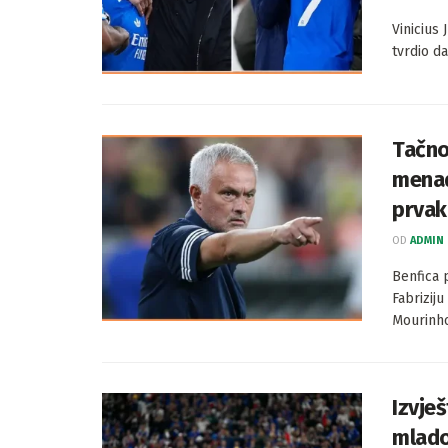
Vinicius 
tvrdio da
Tačno
menad
prvak
OD
ADMIN
Benfica
Fabrizij
Mourinho
Izvje
mlado