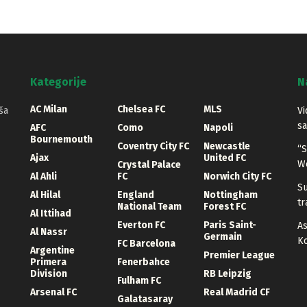
Kategorije
N
AC Milan
Chelsea FC
MLS
ša
Vi
sa
AFC
Como
Napoli
Bournemouth
Coventry City FC
Newcastle
“S
Ajax
United FC
W
Crystal Palace
Al Ahli
FC
Norwich City FC
S
Al Hilal
England
Nottingham
tr
National Team
Forest FC
Al Ittihad
Everton FC
Paris Saint-
As
Al Nassr
Germain
K
FC Barcelona
Argentine
Premier League
Primera
Fenerbahce
Division
RB Leipzig
Fulham FC
Arsenal FC
Real Madrid CF
Galatasaray