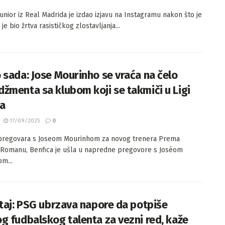
Junior iz Real Madrida je izdao izjavu na Instagramu nakon što je
 je bio žrtva rasističkog zlostavljanja...
 sada: Jose Mourinho se vraća na čelo
žmenta sa klubom koji se takmiči u Ligi
a
17/09/2025
0
 pregovara s Joseom Mourinhom za novog trenera Prema
u Romanu, Benfica je ušla u napredne pregovore s Joséom
m...
štaj: PSG ubrzava napore da potpiše
g fudbalskog talenta za vezni red, kaže