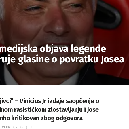
 medijska objava legende
uje glasine o povratku Josea
jivci” – Vinicius Jr izdaje saopćenje o
nom rasističkom zlostavljanju i Jose
nho kritikovan zbog odgovora
18/02/2026
0