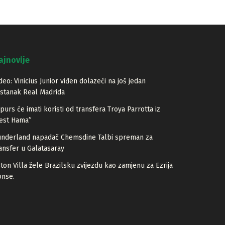
ajnovije
deo: Vinicius Junior viđen dolazeći na još jedan
stanak Real Madrida
purs će imati koristi od transfera Troya Parrotta iz
est Hama”
underland napadač Chemsdine Talbi spreman za
ansfer u Galatasaray
ton Villa žele Brazilsku zvijezdu kao zamjenu za Ezrija
onse.