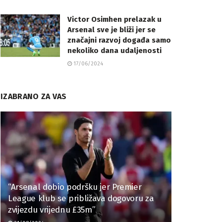
Victor Osimhen prelazak u
Arsenal sve je bliži jer se
značajni razvoj događa samo
nekoliko dana udaljenosti
17/06/2024
IZABRANO ZA VAS
“Arsenal dobio podršku jer Premier
League klub se približava dogovoru za
zvijezdu vrijednu £35m”