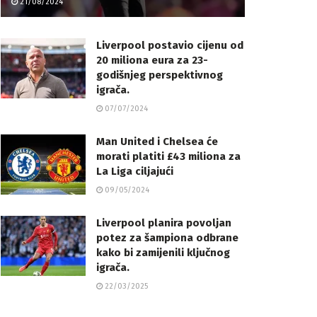
21/08/2024
Liverpool postavio cijenu od
20 miliona eura za 23-
godišnjeg perspektivnog
igrača.
07/07/2024
Man United i Chelsea će
morati platiti £43 miliona za
La Liga ciljajući
09/05/2024
Liverpool planira povoljan
potez za šampiona odbrane
kako bi zamijenili ključnog
igrača.
22/03/2025