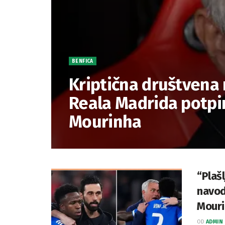
BENFICA
Kriptična društvena
Reala Madrida potpir
Mourinha
“Plašl
navod
Mouri
OD
ADMIN