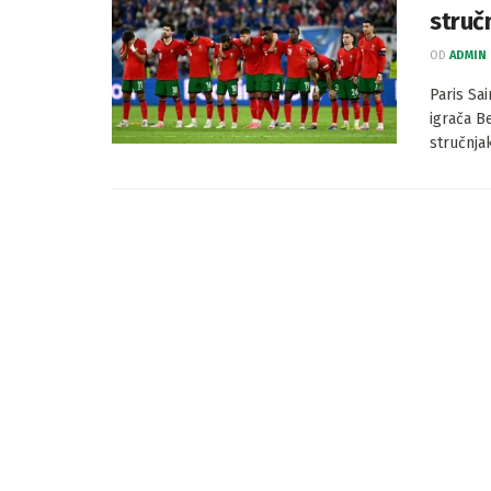
struč
OD
ADMIN
Paris Sa
igrača B
stručnjak