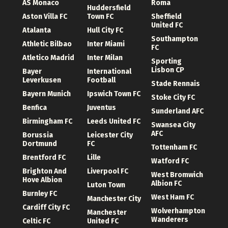
AS Monaco
Roma
Huddersfield
Aston Villa FC
Town FC
Sheffield
United FC
Atalanta
Hull City FC
Southampton
Athletic Bilbao
Inter Miami
FC
Atletico Madrid
Inter Milan
Sporting
Lisbon CP
Bayer
International
Leverkusen
Football
Stade Rennais
Bayern Munich
Ipswich Town FC
Stoke City FC
Benfica
Juventus
Sunderland AFC
Birmingham FC
Leeds United FC
Swansea City
AFC
Borussia
Leicester City
Dortmund
FC
Tottenham FC
Brentford FC
Lille
Watford FC
Brighton And
Liverpool FC
West Bromwich
Hove Albion
Albion FC
Luton Town
Burnley FC
West Ham FC
Manchester City
Cardiff City FC
Wolverhampton
Manchester
Wanderers
Celtic FC
United FC