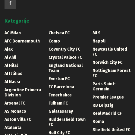
Kategorije
AC Milan
Chelsea FC
MLS
AFC Bournemouth
Como
Napoli
Ajax
Coventry City FC
Newcastle United
FC
Al Ahli
Crystal Palace FC
Norwich City FC
Al Hilal
England National
Team
Nottingham Forest
Al Ittihad
FC
Everton FC
Al Nassr
Paris Saint-
FC Barcelona
Germain
Argentine Primera
Division
Fenerbahce
Premier League
Arsenal FC
Fulham FC
RB Leipzig
AS Monaco
Galatasaray
Real Madrid CF
Aston Villa FC
Huddersfield Town
Roma
FC
Atalanta
Sheffield United FC
Hull City FC