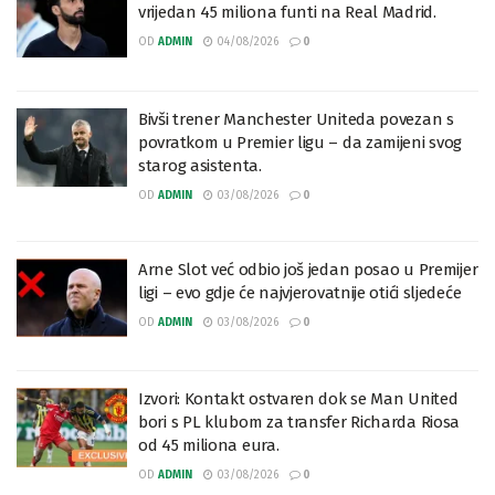
vrijedan 45 miliona funti na Real Madrid.
OD
ADMIN
04/08/2026
0
Bivši trener Manchester Uniteda povezan s
povratkom u Premier ligu – da zamijeni svog
starog asistenta.
OD
ADMIN
03/08/2026
0
Arne Slot već odbio još jedan posao u Premijer
ligi – evo gdje će najvjerovatnije otići sljedeće
OD
ADMIN
03/08/2026
0
Izvori: Kontakt ostvaren dok se Man United
bori s PL klubom za transfer Richarda Riosa
od 45 miliona eura.
OD
ADMIN
03/08/2026
0