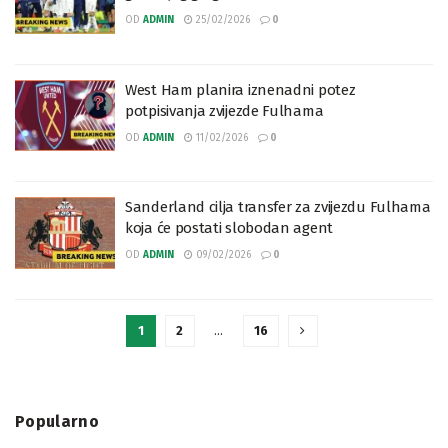
OD
ADMIN
25/02/2026
0
West Ham planira iznenadni potez
potpisivanja zvijezde Fulhama
OD
ADMIN
11/02/2026
0
Sanderland cilja transfer za zvijezdu Fulhama
koja će postati slobodan agent
OD
ADMIN
09/02/2026
0
1
2
…
16
Popularno