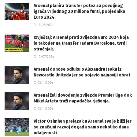
Arsenal planira transfer potez za povoljnog
igrača vrijednog 20 miliona funti, pobjednika
Euro 2024.
15/07/2024
Izvještaj: Arsenal prati zvijezdu Euro 2024 koja
je također na transfer radaru Barcelone, tvrdi
stručnjak.
10/07/2024
Arsenal donose odluku o Alexandru Isaku iz
Newcastle Uniteda jer se pojavio najnoviji obrat
02/11/2024
Arsenal želi dovođenje zvijezde Premier lige dok
Mikel Arteta traži napadačka rješenja.
03/11/2024
Victor Osimhen prelazak u Arsenal sve je bliži jer
se značajni razvoj događa samo nekoliko dana
udaljenosti