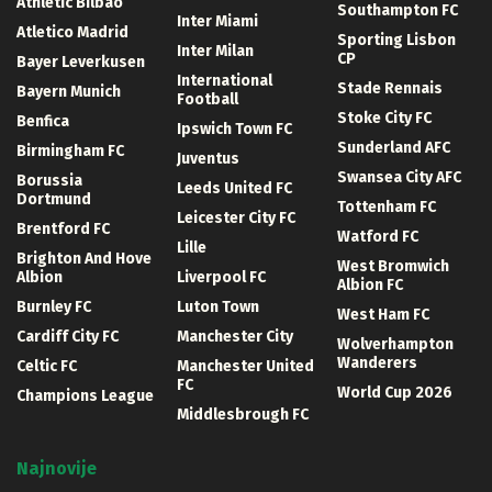
Athletic Bilbao
Southampton FC
Inter Miami
Atletico Madrid
Sporting Lisbon
Inter Milan
CP
Bayer Leverkusen
International
Stade Rennais
Bayern Munich
Football
Stoke City FC
Benfica
Ipswich Town FC
Sunderland AFC
Birmingham FC
Juventus
Swansea City AFC
Borussia
Leeds United FC
Dortmund
Tottenham FC
Leicester City FC
Brentford FC
Watford FC
Lille
Brighton And Hove
West Bromwich
Albion
Liverpool FC
Albion FC
Burnley FC
Luton Town
West Ham FC
Cardiff City FC
Manchester City
Wolverhampton
Wanderers
Celtic FC
Manchester United
FC
World Cup 2026
Champions League
Middlesbrough FC
Najnovije