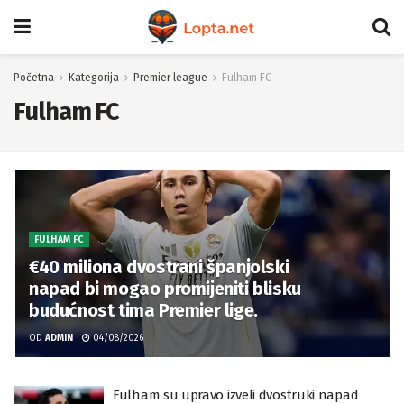
Početna
Kategorija
Premier league
Fulham FC
Fulham FC
FULHAM FC
€40 miliona dvostrani španjolski
napad bi mogao promijeniti blisku
budućnost tima Premier lige.
OD
ADMIN
04/08/2026
Fulham su upravo izveli dvostruki napad