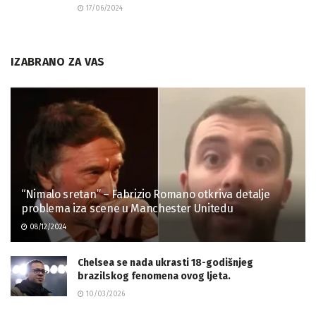
17/06/2024
IZABRANO ZA VAS
“Nimalo sretan” – Fabrizio Romano otkriva detalje
problema iza scene u Manchester Unitedu
08/12/2024
Chelsea se nada ukrasti 18-godišnjeg
brazilskog fenomena ovog ljeta.
10/03/2026