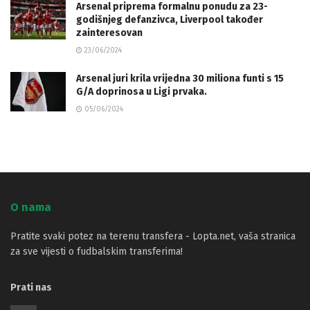
Arsenal priprema formalnu ponudu za 23-
godišnjeg defanzivca, Liverpool također
zainteresovan
23/06/2024
Arsenal juri krila vrijedna 30 miliona funti s 15
G/A doprinosa u Ligi prvaka.
05/06/2024
O nama
Pratite svaki potez na terenu transfera - Lopta.net, vaša stranica
za sve vijesti o fudbalskim transferima!
Prati nas