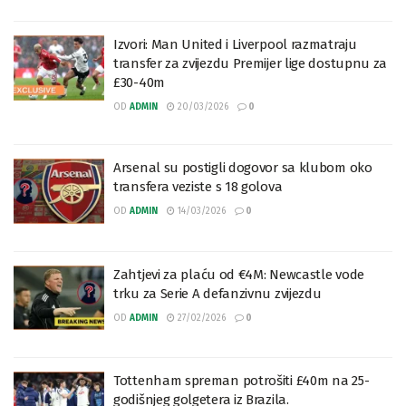
Izvori: Man United i Liverpool razmatraju
transfer za zvijezdu Premijer lige dostupnu za
£30-40m
OD
ADMIN
20/03/2026
0
Arsenal su postigli dogovor sa klubom oko
transfera veziste s 18 golova
OD
ADMIN
14/03/2026
0
Zahtjevi za plaću od €4M: Newcastle vode
trku za Serie A defanzivnu zvijezdu
OD
ADMIN
27/02/2026
0
Tottenham spreman potrošiti £40m na 25-
godišnjeg golgetera iz Brazila.