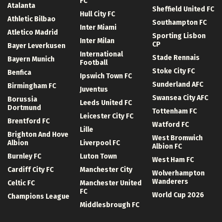
FC
Atalanta
Sheffield United FC
Hull City FC
Athletic Bilbao
Southampton FC
Inter Miami
Atletico Madrid
Sporting Lisbon
Inter Milan
CP
Bayer Leverkusen
International
Stade Rennais
Bayern Munich
Football
Stoke City FC
Benfica
Ipswich Town FC
Sunderland AFC
Birmingham FC
Juventus
Swansea City AFC
Borussia
Leeds United FC
Dortmund
Tottenham FC
Leicester City FC
Brentford FC
Watford FC
Lille
Brighton And Hove
West Bromwich
Albion
Liverpool FC
Albion FC
Burnley FC
Luton Town
West Ham FC
Cardiff City FC
Manchester City
Wolverhampton
Wanderers
Celtic FC
Manchester United
FC
World Cup 2026
Champions League
Middlesbrough FC