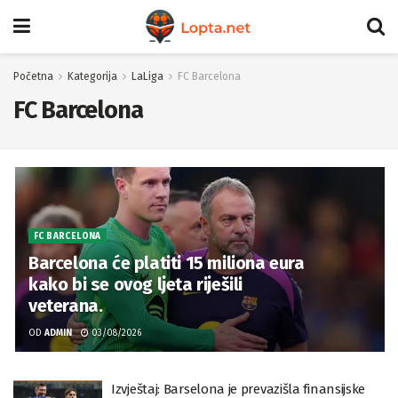
Početna
Kategorija
LaLiga
FC Barcelona
FC Barcelona
FC BARCELONA
Barcelona će platiti 15 miliona eura
kako bi se ovog ljeta riješili
veterana.
OD
ADMIN
03/08/2026
Izvještaj: Barselona je prevazišla finansijske