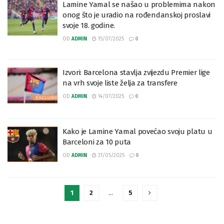
Lamine Yamal se našao u problemima nakon
onog što je uradio na rođendanskoj proslavi
svoje 18. godine.
OD
ADMIN
15/07/2025
0
Izvori: Barcelona stavlja zvijezdu Premier lige
na vrh svoje liste želja za transfere
OD
ADMIN
14/07/2025
0
Kako je Lamine Yamal povećao svoju platu u
Barceloni za 10 puta
OD
ADMIN
31/05/2025
0
1
2
…
5