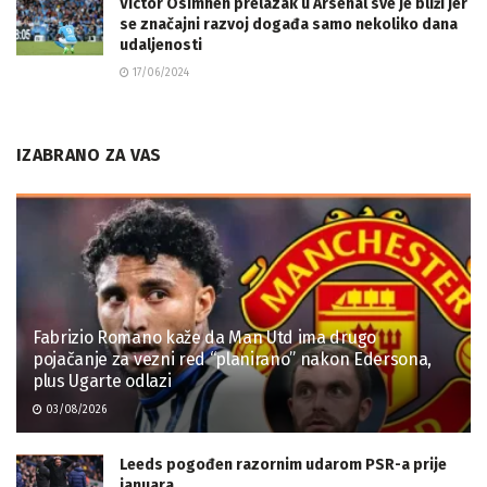
Victor Osimhen prelazak u Arsenal sve je bliži jer
se značajni razvoj događa samo nekoliko dana
udaljenosti
17/06/2024
IZABRANO ZA VAS
Fabrizio Romano kaže da Man Utd ima drugo
pojačanje za vezni red “planirano” nakon Edersona,
plus Ugarte odlazi
03/08/2026
Leeds pogođen razornim udarom PSR-a prije
januara