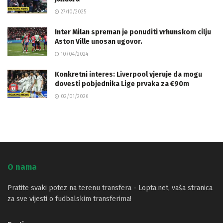
27/10/2025
Inter Milan spreman je ponuditi vrhunskom cilju
Aston Ville unosan ugovor.
10/04/2024
Konkretni interes: Liverpool vjeruje da mogu
dovesti pobjednika Lige prvaka za €90m
02/01/2026
O nama
Pratite svaki potez na terenu transfera - Lopta.net, vaša stranica
za sve vijesti o fudbalskim transferima!