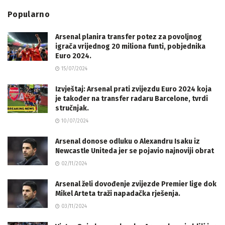
Popularno
Arsenal planira transfer potez za povoljnog
igrača vrijednog 20 miliona funti, pobjednika
Euro 2024.
15/07/2024
Izvještaj: Arsenal prati zvijezdu Euro 2024 koja
je također na transfer radaru Barcelone, tvrdi
stručnjak.
10/07/2024
Arsenal donose odluku o Alexandru Isaku iz
Newcastle Uniteda jer se pojavio najnoviji obrat
02/11/2024
Arsenal želi dovođenje zvijezde Premier lige dok
Mikel Arteta traži napadačka rješenja.
03/11/2024