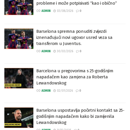
probleme i može potpisivati “kao i obično”
OD
ADMIN
03/08/2026
0
Barselona spremna ponuditi zvijezdi
iznenađujući novi ugovor usred veza sa
transferom u Juventus.
OD
ADMIN
30/03/2026
0
Barcelona u pregovorima s 25-godišnjim
napadačem kao zamjena za Roberta
Lewandowskog
OD
ADMIN
02/01/2026
0
Barselona uspostavlja početni kontakt sa 25-
godišnjim napadačem kako bi zamijenila
Lewandowskog