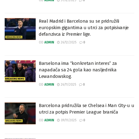
OD
ADMIN
31/12/2025
0
Real Madrid i Barcelona su se pridružili
europskim gigantima u utrci za potpisivanje
defanzivca iz Premier lige.
OD
ADMIN
26/12/2025
0
Barselona ima “konkretan interes” za
napadača sa 24 gola kao nasljednika
Lewandowskog.
OD
ADMIN
26/11/2025
0
Barcelona pridružila se Chelsea i Man City-u u
utrci za potpis Premier League braniča
OD
ADMIN
09/11/2025
0