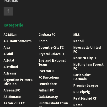
Prati nas
Kategorije
AC Milan
Chelsea FC
MLS
AFC Bournemouth
Como
Napoli
Ajax
Coventry City FC
Newcastle United
FC
Al Ahli
Crystal Palace FC
Norwich City FC
Al Hilal
England National
Team
Nottingham Forest
Al Ittihad
FC
Everton FC
Al Nassr
Paris Saint-
FC Barcelona
Germain
Argentine Primera
Division
Fenerbahce
Premier League
Arsenal FC
Fulham FC
RB Leipzig
AS Monaco
Galatasaray
Real Madrid CF
Aston Villa FC
Huddersfield Town
Roma