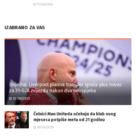
17/06/2024
IZABRANO ZA VAS
Izvještaj: Liverpool planira transfer igrača plus novac
za 31-G/A zvijezdu nakon dva neuspjeha
02/06/2025
Čelnici Man Uniteda očekuju da klub ovog
mjeseca potpiše metu od 21 godinu
09/06/2024