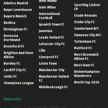
Inter Miami
Atletico Madrid
Sporting Lisbon
Inter Milan
CP
Bayer Leverkusen
International
Stade Rennais
Bayern Munich
Football
Stoke City FC
Benfica
Ipswich Town FC
Sunderland AFC
Birmingham FC
Juventus
Swansea City AFC
Borussia
Leeds United FC
Dortmund
Tottenham FC
Leicester City FC
Brentford FC
Watford FC
Lille
Brighton And Hove
West Bromwich
Albion
Liverpool FC
Albion FC
Burnley FC
Luton Town
West Ham FC
Cardiff City FC
Manchester City
Wolverhampton
Wanderers
Celtic FC
Manchester United
FC
World Cup 2026
Champions League
Middlesbrough FC
Najnovije