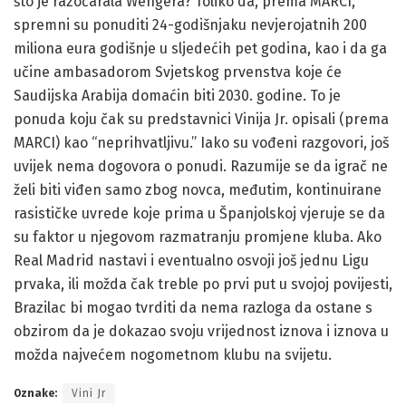
što je razočarala Wengera? Toliko da, prema MARCI,
spremni su ponuditi 24-godišnjaku nevjerojatnih 200
miliona eura godišnje u sljedećih pet godina, kao i da ga
učine ambasadorom Svjetskog prvenstva koje će
Saudijska Arabija domaćin biti 2030. godine. To je
ponuda koju čak su predstavnici Vinija Jr. opisali (prema
MARCI) kao “neprihvatljivu.” Iako su vođeni razgovori, još
uvijek nema dogovora o ponudi. Razumije se da igrač ne
želi biti viđen samo zbog novca, međutim, kontinuirane
rasističke uvrede koje prima u Španjolskoj vjeruje se da
su faktor u njegovom razmatranju promjene kluba. Ako
Real Madrid nastavi i eventualno osvoji još jednu Ligu
prvaka, ili možda čak treble po prvi put u svojoj povijesti,
Brazilac bi mogao tvrditi da nema razloga da ostane s
obzirom da je dokazao svoju vrijednost iznova i iznova u
možda najvećem nogometnom klubu na svijetu.
Oznake:
Vini Jr