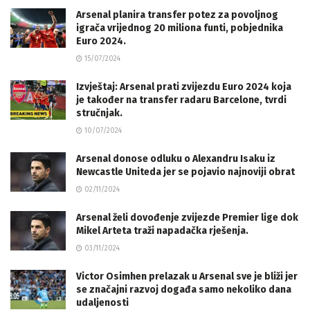
Arsenal planira transfer potez za povoljnog
igrača vrijednog 20 miliona funti, pobjednika
Euro 2024.
15/07/2024
Izvještaj: Arsenal prati zvijezdu Euro 2024 koja
je također na transfer radaru Barcelone, tvrdi
stručnjak.
10/07/2024
Arsenal donose odluku o Alexandru Isaku iz
Newcastle Uniteda jer se pojavio najnoviji obrat
02/11/2024
Arsenal želi dovođenje zvijezde Premier lige dok
Mikel Arteta traži napadačka rješenja.
03/11/2024
Victor Osimhen prelazak u Arsenal sve je bliži jer
se značajni razvoj događa samo nekoliko dana
udaljenosti