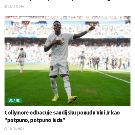
22/10/2024
AL AHLI
Collymore odbacuje saudijsku ponudu Vini Jr kao
“potpuno, potpuno luda”
15/08/2024