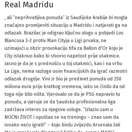
Real Madridu
, ali “neprihvatljiva ponuda” iz Saudijske Arabije bi mogla
značajno promijeniti situaciju u Madridu i natjerati ga na
odlazak. Brazilac je odigrao ključnu ulogu u pobjedi Los
Blancosa 3-2 protiv Man Cityja u Ligi prvaka, ne
uzimajući u obzir provokaciju tifa za Ballon d'Or koju je
City istaknuo kako bi stvorio napetost prije utakmice.
Jasno je da je s prednošću u toj utakmici, kao i na vrhu
La Lige, nema razloga osim financijskih da igrač razmotri
odlazak drugdje. Vini Jr bio je predmet ponude od 250
miliona eura prije kratkog vremena, iako se činilo da od
toga nije bilo ništa. Vjerovalo se da je PSG napravio tu
ponudu, a vjeruje se da Saudska profesionalna liga
zadržava interes za njegove usluge. “Izlazio sam u
NOĆNI ŽIVOT i opuštao se na treningu – znao sam da
ionako neću igrati!” – koju bivšu zvijezdu Arsenala žali