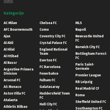
Kategorije
AC Milan
Chelsea FC
MLS
AFC Bournemouth
Como
Napoli
Ajax
Coventry City FC
Newcastle United
FC
Al Ahli
Crystal Palace FC
Norwich City FC
Al Hilal
England National
Team
Nottingham Forest
Al Ittihad
FC
Everton FC
Al Nassr
Paris Saint-
FC Barcelona
Germain
Argentine Primera
Division
Fenerbahce
Premier League
Arsenal FC
Fulham FC
RB Leipzig
AS Monaco
Galatasaray
Real Madrid CF
Aston Villa FC
Huddersfield Town
Roma
FC
Atalanta
Sheffield United FC
Hull City FC
Athletic Bilbao
Southampton FC