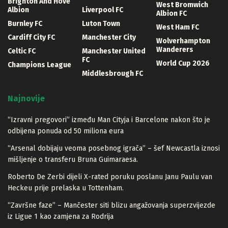
Brighton And Hove
West Bromwich
Albion
Liverpool FC
Albion FC
Burnley FC
Luton Town
West Ham FC
Cardiff City FC
Manchester City
Wolverhampton
Wanderers
Celtic FC
Manchester United
FC
World Cup 2026
Champions League
Middlesbrough FC
Najnovije
“Izravni pregovori” između Man Cityja i Barcelone nakon što je
odbijena ponuda od 50 miliona eura
“Arsenal dobijaju veoma posebnog igrača” – šef Newcastla iznosi
mišljenje o transferu Bruna Guimaraesa.
Roberto De Zerbi dijeli X-rated poruku poslanu Janu Paulu van
Heckeu prije prelaska u Tottenham.
“Završne faze” – Mančester siti blizu angažovanja superzvijezde
iz Ligue 1 kao zamjena za Rodrija