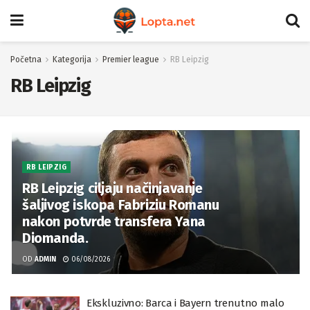
Početna
Kategorija
Premier league
RB Leipzig
RB Leipzig
RB LEIPZIG
RB Leipzig ciljaju načinjavanje
šaljivog iskopa Fabriziu Romanu
nakon potvrde transfera Yana
Diomanda.
OD
ADMIN
06/08/2026
Ekskluzivno: Barca i Bayern trenutno malo