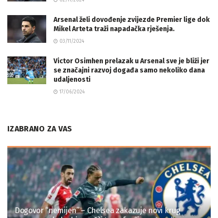
02/11/2024
Arsenal želi dovođenje zvijezde Premier lige dok
Mikel Arteta traži napadačka rješenja.
03/11/2024
Victor Osimhen prelazak u Arsenal sve je bliži jer
se značajni razvoj događa samo nekoliko dana
udaljenosti
17/06/2024
IZABRANO ZA VAS
Dogovor “nemijen” – Chelsea zakazuje novi krug