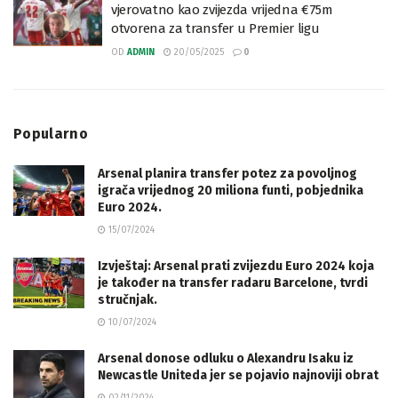
vjerovatno kao zvijezda vrijedna €75m
otvorena za transfer u Premier ligu
OD
ADMIN
20/05/2025
0
Popularno
Arsenal planira transfer potez za povoljnog
igrača vrijednog 20 miliona funti, pobjednika
Euro 2024.
15/07/2024
Izvještaj: Arsenal prati zvijezdu Euro 2024 koja
je također na transfer radaru Barcelone, tvrdi
stručnjak.
10/07/2024
Arsenal donose odluku o Alexandru Isaku iz
Newcastle Uniteda jer se pojavio najnoviji obrat