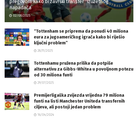
pregovora kako bi završili transfer “izuzetnog”
napadača
02/08/2025
“Tottenham se priprema da ponudi 40 miliona
eura za jugoameričkog igrača kako bi riješio
ključni problem”
28/11/2025
Tottenhamu pružena prilika da potpiše
alternativu za Gibbs-Whitea u povoljnom potezu
od 30 miliona funti
29/07/2025
Premijerligaška zvijezda vrijedna 79 miliona
funti na listi Manchester Uniteda transfernih
ciljeva, ali postoji jedan problem
16/04/2024