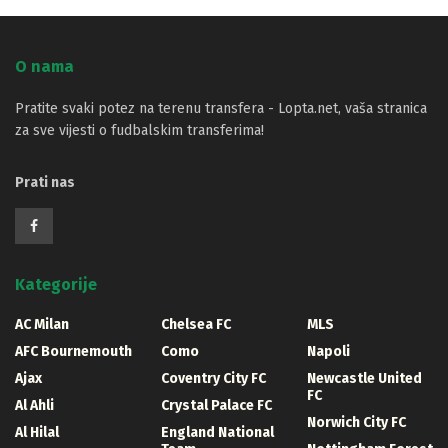
O nama
Pratite svaki potez na terenu transfera - Lopta.net, vaša stranica
za sve vijesti o fudbalskim transferima!
Prati nas
Kategorije
AC Milan
Chelsea FC
MLS
AFC Bournemouth
Como
Napoli
Ajax
Coventry City FC
Newcastle United
FC
Al Ahli
Crystal Palace FC
Norwich City FC
Al Hilal
England National