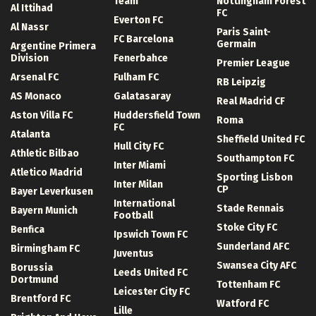
Team
Nottingham Forest
Al Ittihad
FC
Everton FC
Al Nassr
Paris Saint-
FC Barcelona
Germain
Argentine Primera
Division
Fenerbahce
Premier League
Arsenal FC
Fulham FC
RB Leipzig
AS Monaco
Galatasaray
Real Madrid CF
Aston Villa FC
Huddersfield Town
Roma
FC
Atalanta
Sheffield United FC
Hull City FC
Athletic Bilbao
Southampton FC
Inter Miami
Atletico Madrid
Sporting Lisbon
Inter Milan
CP
Bayer Leverkusen
International
Stade Rennais
Bayern Munich
Football
Stoke City FC
Benfica
Ipswich Town FC
Sunderland AFC
Birmingham FC
Juventus
Swansea City AFC
Borussia
Leeds United FC
Dortmund
Tottenham FC
Leicester City FC
Brentford FC
Watford FC
Lille