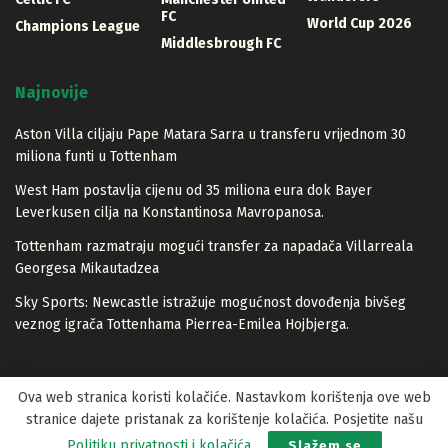
FC
World Cup 2026
Champions League
Middlesbrough FC
Najnovije
Aston Villa ciljaju Pape Matara Sarra u transferu vrijednom 30
miliona funti u Tottenham
West Ham postavlja cijenu od 35 miliona eura dok Bayer
Leverkusen cilja na Konstantinosa Mavropanosa.
Tottenham razmatraju mogući transfer za napadača Villarreala
Georgesa Mikautadzea
Sky Sports: Newcastle istražuje mogućnost dovođenja bivšeg
veznog igrača Tottenhama Pierrea-Emilea Hojbjerga.
Ova web stranica koristi kolačiće. Nastavkom korištenja ove web
stranice dajete pristanak za korištenje kolačića. Posjetite našu
© 2023 Lopta.net
Politiku privatnosti i kolačića
.
Slažem se