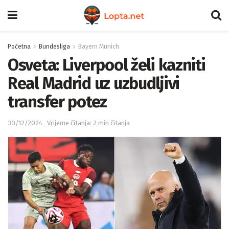
Početna
Bundesliga
Bayern Munich
Osveta: Liverpool želi kazniti
Real Madrid uz uzbudljivi
transfer potez
30/12/2024
Vrijeme čitanja: 2 min čitanja