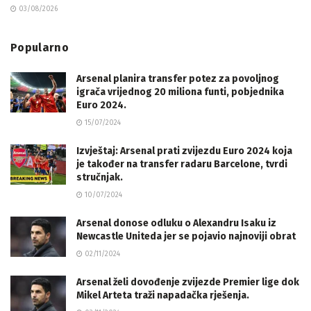
03/08/2026
Popularno
Arsenal planira transfer potez za povoljnog
igrača vrijednog 20 miliona funti, pobjednika
Euro 2024.
15/07/2024
Izvještaj: Arsenal prati zvijezdu Euro 2024 koja
je također na transfer radaru Barcelone, tvrdi
stručnjak.
10/07/2024
Arsenal donose odluku o Alexandru Isaku iz
Newcastle Uniteda jer se pojavio najnoviji obrat
02/11/2024
Arsenal želi dovođenje zvijezde Premier lige dok
Mikel Arteta traži napadačka rješenja.