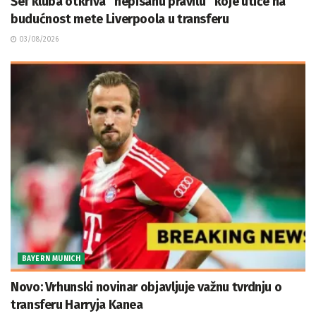
Šef kluba otkriva “nepisanu pravilu” koje utiče na
budućnost mete Liverpoola u transferu
03/08/2026
BAYERN MUNICH
Novo: Vrhunski novinar objavljuje važnu tvrdnju o
transferu Harryja Kanea