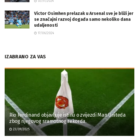
03/11/2024
Victor Osimhen prelazak u Arsenal sve je bliži jer
se značajni razvoj događa samo nekoliko dana
udaljenosti
17/06/2024
IZABRANO ZA VAS
Rio Ferdinand objavljuje istinu o zvijezdi Man Uniteda
zbog njegovog sramotnog rekorda.
23/09/2025