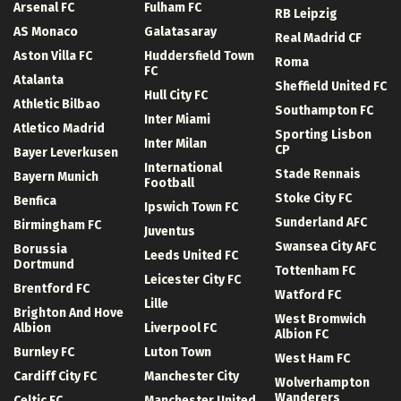
Arsenal FC
Fulham FC
RB Leipzig
AS Monaco
Galatasaray
Real Madrid CF
Aston Villa FC
Huddersfield Town
Roma
FC
Atalanta
Sheffield United FC
Hull City FC
Athletic Bilbao
Southampton FC
Inter Miami
Atletico Madrid
Sporting Lisbon
Inter Milan
CP
Bayer Leverkusen
International
Stade Rennais
Bayern Munich
Football
Stoke City FC
Benfica
Ipswich Town FC
Sunderland AFC
Birmingham FC
Juventus
Swansea City AFC
Borussia
Leeds United FC
Dortmund
Tottenham FC
Leicester City FC
Brentford FC
Watford FC
Lille
Brighton And Hove
West Bromwich
Albion
Liverpool FC
Albion FC
Burnley FC
Luton Town
West Ham FC
Cardiff City FC
Manchester City
Wolverhampton
Wanderers
Celtic FC
Manchester United