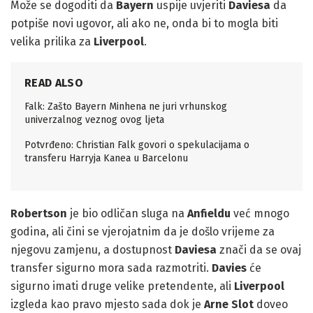
Može se dogoditi da
Bayern
uspije uvjeriti
Daviesa
da
potpiše novi ugovor, ali ako ne, onda bi to mogla biti
velika prilika za
Liverpool
.
READ ALSO
Falk: Zašto Bayern Minhena ne juri vrhunskog
univerzalnog veznog ovog ljeta
Potvrđeno: Christian Falk govori o spekulacijama o
transferu Harryja Kanea u Barcelonu
Robertson
je bio odličan sluga na
Anfieldu
već mnogo
godina, ali čini se vjerojatnim da je došlo vrijeme za
njegovu zamjenu, a dostupnost
Daviesa
znači da se ovaj
transfer sigurno mora sada razmotriti.
Davies
će
sigurno imati druge velike pretendente, ali
Liverpool
izgleda kao pravo mjesto sada dok je
Arne Slot
doveo