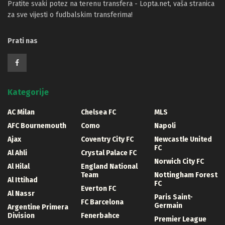
Pratite svaki potez na terenu transfera - Lopta.net, vaša stranica
za sve vijesti o fudbalskim transferima!
Prati nas
Kategorije
AC Milan
Chelsea FC
MLS
AFC Bournemouth
Como
Napoli
Ajax
Coventry City FC
Newcastle United
FC
Al Ahli
Crystal Palace FC
Norwich City FC
Al Hilal
England National
Team
Nottingham Forest
Al Ittihad
FC
Everton FC
Al Nassr
Paris Saint-
FC Barcelona
Germain
Argentine Primera
Division
Fenerbahce
Premier League