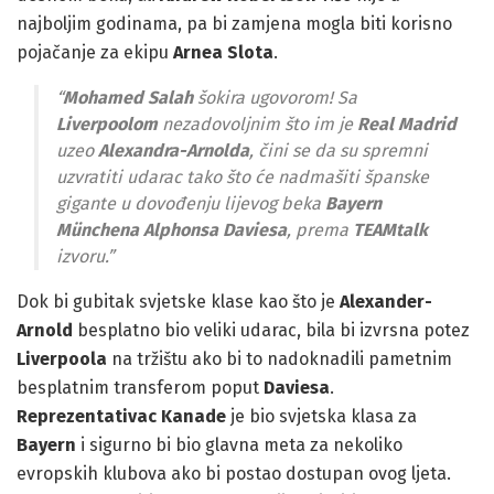
najboljim godinama, pa bi zamjena mogla biti korisno
pojačanje za ekipu
Arnea Slota
.
“
Mohamed Salah
šokira ugovorom! Sa
Liverpoolom
nezadovoljnim što im je
Real Madrid
uzeo
Alexandra-Arnolda
, čini se da su spremni
uzvratiti udarac tako što će nadmašiti španske
gigante u dovođenju lijevog beka
Bayern
Münchena
Alphonsa Daviesa
, prema
TEAMtalk
izvoru.”
Dok bi gubitak svjetske klase kao što je
Alexander-
Arnold
besplatno bio veliki udarac, bila bi izvrsna potez
Liverpoola
na tržištu ako bi to nadoknadili pametnim
besplatnim transferom poput
Daviesa
.
Reprezentativac Kanade
je bio svjetska klasa za
Bayern
i sigurno bi bio glavna meta za nekoliko
evropskih klubova ako bi postao dostupan ovog ljeta.