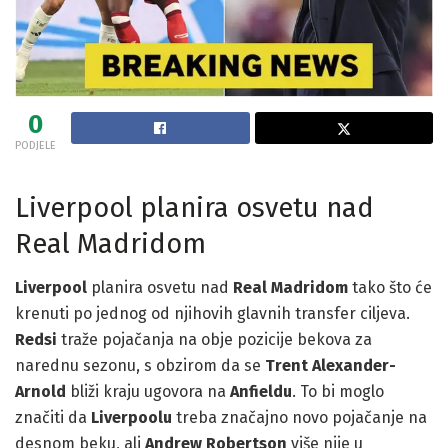
0
PODJELE
Liverpool planira osvetu nad
Real Madridom
Liverpool
planira osvetu nad
Real Madridom
tako što će
krenuti po jednog od njihovih glavnih transfer ciljeva.
Redsi
traže pojačanja na obje pozicije bekova za
narednu sezonu, s obzirom da se
Trent Alexander-
Arnold
bliži kraju ugovora na
Anfieldu
. To bi moglo
značiti da
Liverpoolu
treba značajno novo pojačanje na
desnom beku, ali
Andrew Robertson
više nije u