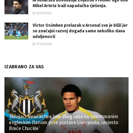
Arsenal želi dovođenje zvijezde Premier lige dok
Mikel Arteta traži napadačka rješenja.
03/11/2024
Victor Osimhen prelazak u Arsenal sve je bliži jer
se značajni razvoj događa samo nekoliko dana
udaljenosti
17/06/2024
IZABRANO ZA VAS
‘Navijači Newcastlea žale zbog veza sa talentovanim
engleskim članom prve postave Liverpoola, umjesto
Braće Chuckle’