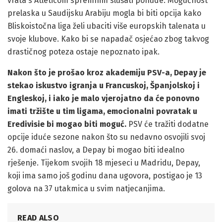
vrata s Atleticom spremnim slušati ponude. Mogućnost
prelaska u Saudijsku Arabiju mogla bi biti opcija kako
Bliskoistočna liga želi ubaciti više europskih talenata u
svoje klubove. Kako bi se napadač osjećao zbog takvog
drastičnog poteza ostaje nepoznato ipak.
Nakon što je prošao kroz akademiju PSV-a, Depay je
stekao iskustvo igranja u Francuskoj, Španjolskoj i
Engleskoj, i iako je malo vjerojatno da će ponovno
imati tržište u tim ligama, emocionalni povratak u
Eredivisie bi mogao biti moguć.
PSV će tražiti dodatne
opcije iduće sezone nakon što su nedavno osvojili svoj
26. domaći naslov, a Depay bi mogao biti idealno
rješenje. Tijekom svojih 18 mjeseci u Madridu, Depay,
koji ima samo još godinu dana ugovora, postigao je 13
golova na 37 utakmica u svim natjecanjima.
READ ALSO