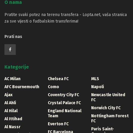
O nama
Pratite svaki potez na terenu transfera - Lopta.net, vaša stranica
za sve vijesti o fudbalskim transferima!
Prati nas
Kategorije
AC Milan
Chelsea FC
MLS
AFC Bournemouth
Como
Napoli
Ajax
Coventry City FC
Newcastle United
FC
Al Ahli
Crystal Palace FC
Norwich City FC
Al Hilal
England National
Team
Nottingham Forest
Al Ittihad
FC
Everton FC
Al Nassr
Paris Saint-
FC Barcelona