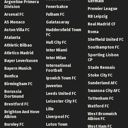
Germain
Argentine Primera
Division
Fenerbahce
Premier League
Arsenal FC
Fulham FC
RB Leipzig
AS Monaco
Galatasaray
Real Madrid CF
Aston Villa FC
Huddersfield Town
Roma
FC
Atalanta
Sheffield United FC
Hull City FC
Athletic Bilbao
Southampton FC
Inter Miami
Atletico Madrid
Sporting Lisbon
Inter Milan
CP
Bayer Leverkusen
International
Stade Rennais
Bayern Munich
Football
Stoke City FC
Benfica
Ipswich Town FC
Sunderland AFC
Birmingham FC
Juventus
Swansea City AFC
Borussia
Leeds United FC
Dortmund
Tottenham FC
Leicester City FC
Brentford FC
Watford FC
Lille
Brighton And Hove
West Bromwich
Albion
Liverpool FC
Albion FC
Burnley FC
Luton Town
West Ham FC