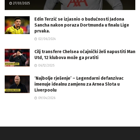
27/03/2025
Edin Terzić se izjasnio o budućnosti Jadona
Sancha nakon poraza Dortmunda u finalu Lige
prvaka.
02/06/2024
Cilj transfere Chelsea očajnički želi napustiti Man
Utd, 12 klubova može ga pratiti
06/12/2025
‘Najbolje rješenje’ – Legendarni defanzivac
imenuje idealnu zamjenu za Arnea Slota u
Liverpoolu
09/04/2026