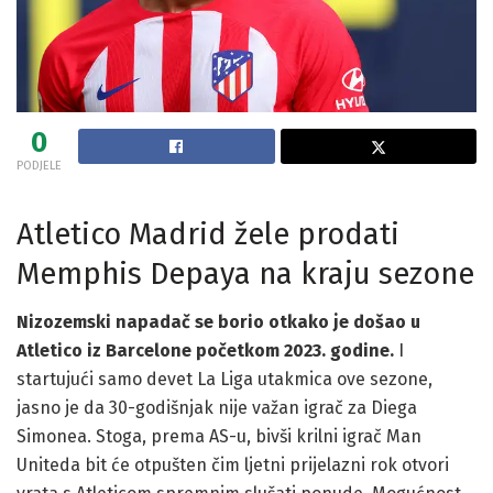
0
PODJELE
Atletico Madrid žele prodati
Memphis Depaya na kraju sezone
Nizozemski napadač se borio otkako je došao u
Atletico iz Barcelone početkom 2023. godine.
I
startujući samo devet La Liga utakmica ove sezone,
jasno je da 30-godišnjak nije važan igrač za Diega
Simonea. Stoga, prema AS-u, bivši krilni igrač Man
Uniteda bit će otpušten čim ljetni prijelazni rok otvori