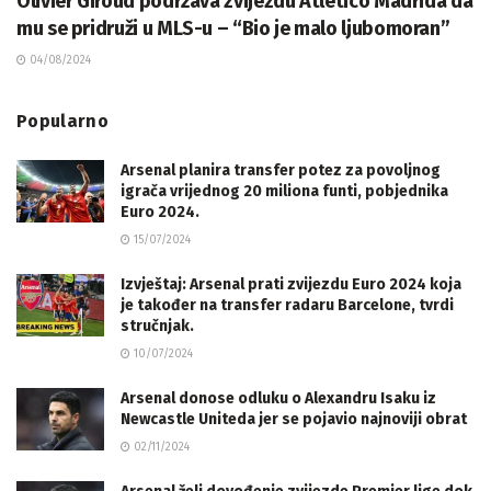
Olivier Giroud podržava zvijezdu Atletico Madrida da
mu se pridruži u MLS-u – “Bio je malo ljubomoran”
04/08/2024
Popularno
Arsenal planira transfer potez za povoljnog
igrača vrijednog 20 miliona funti, pobjednika
Euro 2024.
15/07/2024
Izvještaj: Arsenal prati zvijezdu Euro 2024 koja
je također na transfer radaru Barcelone, tvrdi
stručnjak.
10/07/2024
Arsenal donose odluku o Alexandru Isaku iz
Newcastle Uniteda jer se pojavio najnoviji obrat
02/11/2024