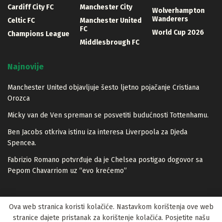
Cardiff City FC
Manchester City
Wolverhampton
Wanderers
Celtic FC
Manchester United
FC
World Cup 2026
Champions League
Middlesbrough FC
Najnovije
Manchester United objavljuje šesto ljetno pojačanje Cristiana
Orozca
Micky van de Ven spreman se posvetiti budućnosti Tottenhamu.
Ben Jacobs otkriva istinu iza interesa Liverpoola za Djeda
Spencea.
Fabrizio Romano potvrđuje da je Chelsea postigao dogovor sa
Pepom Chavarriom uz “evo krećemo”
Ova web stranica koristi kolačiće. Nastavkom korištenja ove web
stranice dajete pristanak za korištenje kolačića. Posjetite našu
© 2023 Lopta.net