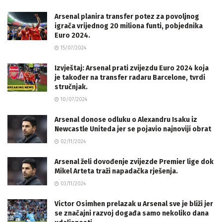
Arsenal planira transfer potez za povoljnog
igrača vrijednog 20 miliona funti, pobjednika
Euro 2024.
15/07/2024
Izvještaj: Arsenal prati zvijezdu Euro 2024 koja
je također na transfer radaru Barcelone, tvrdi
stručnjak.
10/07/2024
Arsenal donose odluku o Alexandru Isaku iz
Newcastle Uniteda jer se pojavio najnoviji obrat
02/11/2024
Arsenal želi dovođenje zvijezde Premier lige dok
Mikel Arteta traži napadačka rješenja.
03/11/2024
Victor Osimhen prelazak u Arsenal sve je bliži jer
se značajni razvoj događa samo nekoliko dana