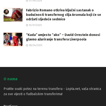
07/04/2026
Fabrizio Romano otkriva ključni sastanak o
budućnosti transfernog cilja Arsenala koji će se
održati sljedeće sedmice
10/07/2025
“Kada” umjesto “ako” – David Ornstein donosi
glavno ažuriranje transfera Liverpoola
08/04/2025
O nama
Pratite svaki potez na terenu transfera - Lopta.net, vaša stranica
za sve vijesti o fudbalskim transferima!