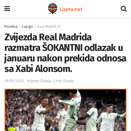
Početna
LaLiga
Real Madrid CF
Zvijezda Real Madrida
razmatra ŠOKANTNI odlazak u
januaru nakon prekida odnosa
sa Xabi Alonsom.
29/10/2025
Vrijeme čitanja: 2 min čitanja