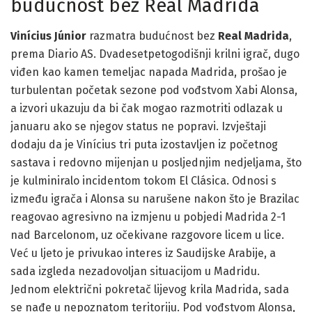
budućnost bez Real Madrida
Vinícius Júnior
razmatra budućnost bez
Real Madrida
,
prema Diario AS. Dvadesetpetogodišnji krilni igrač, dugo
viđen kao kamen temeljac napada Madrida, prošao je
turbulentan početak sezone pod vođstvom Xabi Alonsa,
a izvori ukazuju da bi čak mogao razmotriti odlazak u
januaru ako se njegov status ne popravi. Izvještaji
dodaju da je Vinícius tri puta izostavljen iz početnog
sastava i redovno mijenjan u posljednjim nedjeljama, što
je kulminiralo incidentom tokom El Clásica. Odno­s­i s
između igrača i Alonsa su narušene nakon što je Brazilac
reagovao agresivno na izmjenu u pobjedi Madrida 2-1
nad Barcelonom, uz očekivane razgovore licem u lice.
Već u ljeto je privukao interes iz Saudijske Arabije, a
sada izgleda nezadovoljan situacijom u Madridu.
Jednom električni pokretač lijevog krila Madrida, sada
se nađe u nepoznatom teritoriju. Pod vođstvom Alonsa,