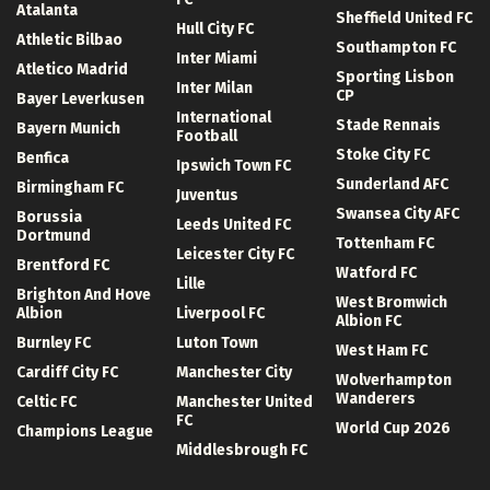
Atalanta
Sheffield United FC
Hull City FC
Athletic Bilbao
Southampton FC
Inter Miami
Atletico Madrid
Sporting Lisbon
Inter Milan
CP
Bayer Leverkusen
International
Stade Rennais
Bayern Munich
Football
Stoke City FC
Benfica
Ipswich Town FC
Sunderland AFC
Birmingham FC
Juventus
Swansea City AFC
Borussia
Leeds United FC
Dortmund
Tottenham FC
Leicester City FC
Brentford FC
Watford FC
Lille
Brighton And Hove
West Bromwich
Albion
Liverpool FC
Albion FC
Burnley FC
Luton Town
West Ham FC
Cardiff City FC
Manchester City
Wolverhampton
Wanderers
Celtic FC
Manchester United
FC
World Cup 2026
Champions League
Middlesbrough FC