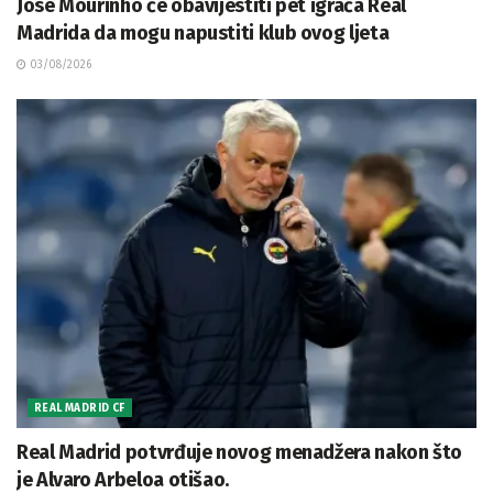
Jose Mourinho će obavijestiti pet igrača Real
Madrida da mogu napustiti klub ovog ljeta
03/08/2026
REAL MADRID CF
Real Madrid potvrđuje novog menadžera nakon što
je Alvaro Arbeloa otišao.