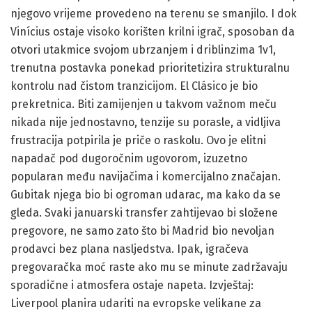
njegovo vrijeme provedeno na terenu se smanjilo. I dok
Vinícius ostaje visoko korišten krilni igrač, sposoban da
otvori utakmice svojom ubrzanjem i driblinzima 1v1,
trenutna postavka ponekad prioritetizira strukturalnu
kontrolu nad čistom tranzicijom. El Clásico je bio
prekretnica. Biti zamijenjen u takvom važnom meču
nikada nije jednostavno, tenzije su porasle, a vidljiva
frustracija potpirila je priče o raskolu. Ovo je elitni
napadač pod dugoročnim ugovorom, izuzetno
popularan među navijačima i komercijalno značajan.
Gubitak njega bio bi ogroman udarac, ma kako da se
gleda. Svaki januarski transfer zahtijevao bi složene
pregovore, ne samo zato što bi Madrid bio nevoljan
prodavci bez plana nasljedstva. Ipak, igračeva
pregovaračka moć raste ako mu se minute zadržavaju
sporadične i atmosfera ostaje napeta. Izvještaj:
Liverpool planira udariti na evropske velikane za