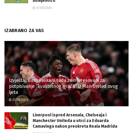
udaljenosti
17/06/2024
IZABRANO ZA VAS
Izvještaj: Euro velikani sada zainteresovani za
potpisivanje “kvalitetnog igrača” iz Man United ovog
ljeta
27/08/2025
Liverpool ispred Arsenala, Chelseaja i
Manchester Uniteda u utrci za Eduarda
Camavingu nakon preokreta Reala Madrida