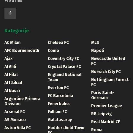
Prati nas
Kategorije
AC Milan
Chelsea FC
MLS
AFC Bournemouth
Como
Napoli
Ajax
Coventry City FC
Newcastle United
FC
Al Ahli
Crystal Palace FC
Norwich City FC
Al Hilal
England National
Team
Nottingham Forest
Al Ittihad
FC
Everton FC
Al Nassr
Paris Saint-
FC Barcelona
Germain
Argentine Primera
Division
Fenerbahce
Premier League
Arsenal FC
Fulham FC
RB Leipzig
AS Monaco
Galatasaray
Real Madrid CF
Aston Villa FC
Huddersfield Town
Roma
FC