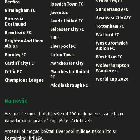
Stoke City FC
Benfica
Ipswich Town FC
Sunderland AFC
Birmingham FC
Juventus
Swansea City AFC
Borussia
Leeds United FC
Dortmund
Tottenham FC
Leicester City FC
Brentford FC
Watford FC
Lille
Brighton And Hove
West Bromwich
Albion
Liverpool FC
Albion FC
Burnley FC
Luton Town
West Ham FC
Cardiff City FC
Manchester City
Wolverhampton
Wanderers
Celtic FC
Manchester United
FC
World Cup 2026
Champions League
Middlesbrough FC
Najnovije
Arsenal će morati platiti više od 100 miliona eura za “glavno
napadačko pojačanje” koje Mikel Arteta želi.
Arsenal bi mogao koštati Liverpool milione nakon što su
kontaktirali krilaša.