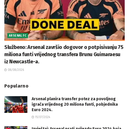
ARSENAL FC
Službeno: Arsenal završio dogovor o potpisivanju 75
miliona funti vrijednog transfera Brunu Guimaraesu
iz Newcastle-a.
08/08/2026
Popularno
Arsenal planira transfer potez za povoljnog
igrača vrijednog 20 miliona funti, pobjednika
Euro 2024.
15/07/2024
Izvještaj: Arsenal prati zvijezdu Euro 2024 koja