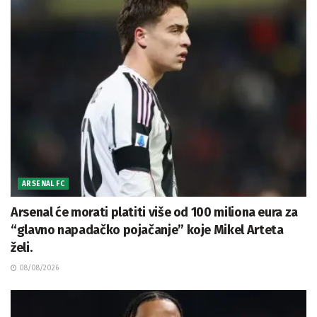
ARSENAL FC
Arsenal će morati platiti više od 100 miliona eura za
“glavno napadačko pojačanje” koje Mikel Arteta
želi.
08/08/2026