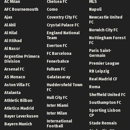
AC Milan
Chelsea FC
MLS
AFC Bournemouth
Como
Napoli
Ajax
Coventry City FC
Newcastle United
FC
Al Ahli
Crystal Palace FC
Norwich City FC
Al Hilal
England National
Team
Nottingham Forest
Al Ittihad
FC
Everton FC
Al Nassr
Paris Saint-
FC Barcelona
Germain
Argentine Primera
Division
Fenerbahce
Premier League
Arsenal FC
Fulham FC
RB Leipzig
AS Monaco
Galatasaray
Real Madrid CF
Aston Villa FC
Huddersfield Town
Roma
FC
Atalanta
Sheffield United FC
Hull City FC
Athletic Bilbao
Southampton FC
Inter Miami
Atletico Madrid
Sporting Lisbon
Inter Milan
CP
Bayer Leverkusen
International
Stade Rennais
Bayern Munich
Football