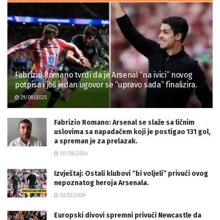
Fabrizio Romano tvrdi da je Arsenal “na ivici” novog
potpisa i još jedan ugovor se “upravo sada” finalizira.
29/08/2025
Fabrizio Romano: Arsenal se slaže sa ličnim
uslovima sa napadačem koji je postigao 131 gol,
a spreman je za prelazak.
30/08/2024
Izvještaj: Ostali klubovi “bi voljeli” privući ovog
nepoznatog heroja Arsenala.
02/12/2024
Europski divovi spremni privući Newcastle da