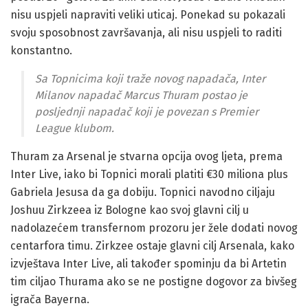
nisu uspjeli napraviti veliki uticaj. Ponekad su pokazali
svoju sposobnost završavanja, ali nisu uspjeli to raditi
konstantno.
Sa Topnicima koji traže novog napadača, Inter
Milanov napadač Marcus Thuram postao je
posljednji napadač koji je povezan s Premier
League klubom.
Thuram za Arsenal je stvarna opcija ovog ljeta, prema
Inter Live, iako bi Topnici morali platiti €30 miliona plus
Gabriela Jesusa da ga dobiju. Topnici navodno ciljaju
Joshuu Zirkzeea iz Bologne kao svoj glavni cilj u
nadolazećem transfernom prozoru jer žele dodati novog
centarfora timu. Zirkzee ostaje glavni cilj Arsenala, kako
izvještava Inter Live, ali također spominju da bi Artetin
tim ciljao Thurama ako se ne postigne dogovor za bivšeg
igrača Bayerna.