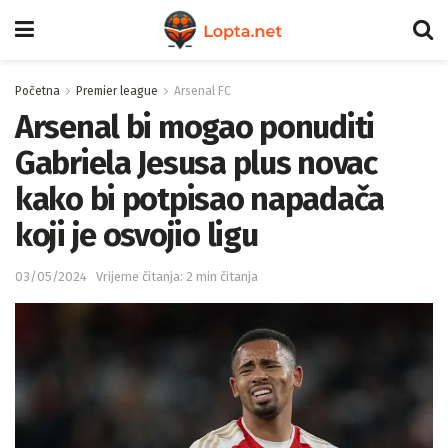
Početna
Premier league
Arsenal FC
Arsenal bi mogao ponuditi
Gabriela Jesusa plus novac
kako bi potpisao napadača
koji je osvojio ligu
03/05/2024
Vrijeme čitanja: 2 min čitanja