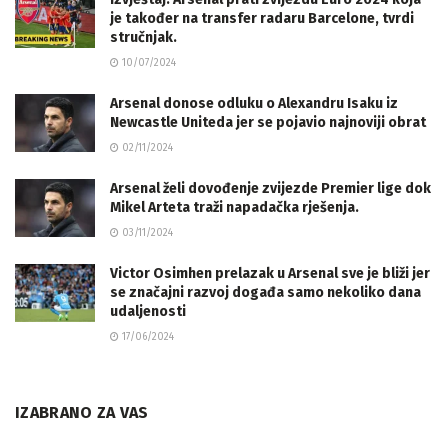
je također na transfer radaru Barcelone, tvrdi
stručnjak.
10/07/2024
Arsenal donose odluku o Alexandru Isaku iz
Newcastle Uniteda jer se pojavio najnoviji obrat
02/11/2024
Arsenal želi dovođenje zvijezde Premier lige dok
Mikel Arteta traži napadačka rješenja.
03/11/2024
Victor Osimhen prelazak u Arsenal sve je bliži jer
se značajni razvoj događa samo nekoliko dana
udaljenosti
17/06/2024
IZABRANO ZA VAS