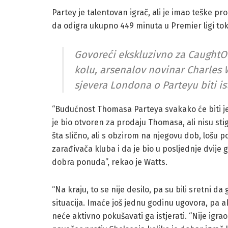
Partey je talentovan igrač, ali je imao teške 
da odigra ukupno 449 minuta u Premier ligi t
Govoreći ekskluzivno za CaughtOf
kolu, arsenalov novinar Charles Wa
sjevera Londona o Parteyu biti ist
“Budućnost Thomasa Parteya svakako će biti jed
je bio otvoren za prodaju Thomasa, ali nisu stig
šta slično, ali s obzirom na njegovu dob, lošu p
zarađivača kluba i da je bio u posljednje dvije g
dobra ponuda”, rekao je Watts.
“Na kraju, to se nije desilo, pa su bili sretni da
situacija. Imaće još jednu godinu ugovora, pa ak
neće aktivno pokušavati ga istjerati. “Nije igra