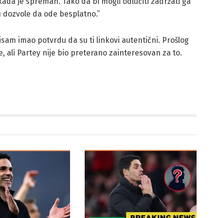
kada je spreman. Tako da bi mogli odlučiti zadržati ga
u dozvole da ode besplatno.”
nisam imao potvrdu da su ti linkovi autentični. Prošlog
je, ali Partey nije bio preterano zainteresovan za to.