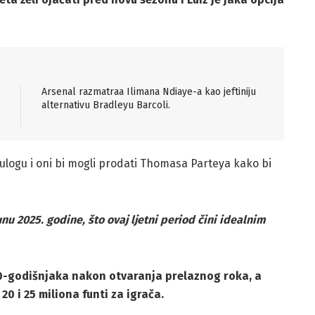
Arsenal razmatraa Ilimana Ndiaye-a kao jeftiniju
alternativu Bradleyu Barcoli.
u ulogu i oni bi mogli prodati Thomasa Parteya kako bi
u 2025. godine, što ovaj ljetni period čini idealnim
30-godišnjaka nakon otvaranja prelaznog roka, a
20 i 25 miliona funti za igrača.