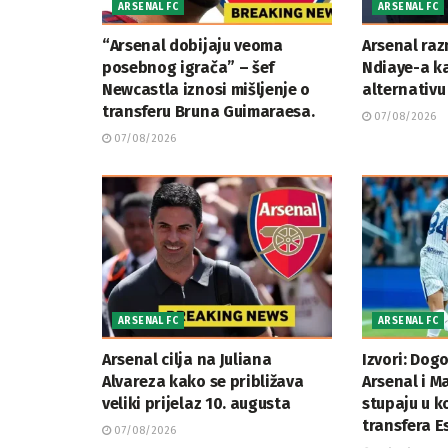
ARSENAL FC
ARSENAL FC
“Arsenal dobijaju veoma
Arsenal ra
posebnog igrača” – šef
Ndiaye-a ka
Newcastla iznosi mišljenje o
alternativu
transferu Bruna Guimaraesa.
07/08/2026
07/08/2026
ARSENAL FC
ARSENAL FC
Arsenal cilja na Juliana
Izvori: Dog
Alvareza kako se približava
Arsenal i M
veliki prijelaz 10. augusta
stupaju u k
transfera E
07/08/2026