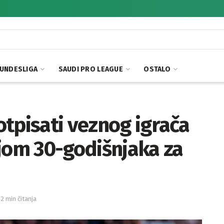
UNDESLIGA
SAUDI PRO LEAGUE
OSTALO
tpisati veznog igrača
ajom 30-godišnjaka za
 2 min čitanja