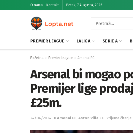
O nama
Kontakt
Petak, 7 Augusta, 2026
PREMIER LEAGUE
LALIGA
SERIE A
B
Početna
Premier league
Arsenal FC
Arsenal bi mogao po
Premijer lige prod
£25m.
24/04/2024
u
Arsenal FC
,
Aston Villa FC
Vrijeme čitanja: