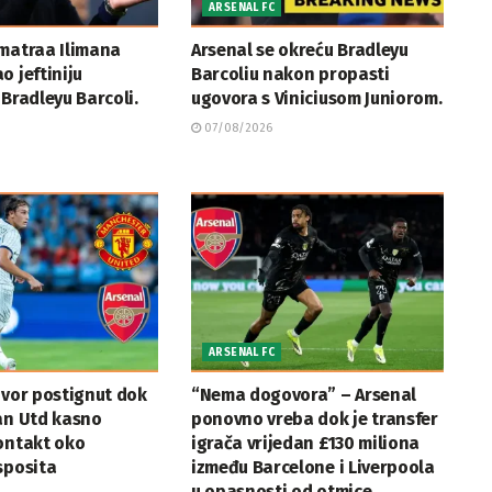
ARSENAL FC
zmatraa Ilimana
Arsenal se okreću Bradleyu
o jeftiniju
Barcoliu nakon propasti
 Bradleyu Barcoli.
ugovora s Viniciusom Juniorom.
07/08/2026
ARSENAL FC
ovor postignut dok
“Nema dogovora” – Arsenal
an Utd kasno
ponovno vreba dok je transfer
ontakt oko
igrača vrijedan £130 miliona
sposita
između Barcelone i Liverpoola
u opasnosti od otmice.