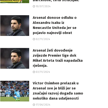
Barcelone, tvrdi stručnjak.
10/07/2024
Arsenal donose odluku o
Alexandru Isaku iz
Newcastle Uniteda jer se
pojavio najnoviji obrat
02/11/2024
Arsenal želi dovođenje
zvijezde Premier lige dok
Mikel Arteta traži napadačka
rješenja.
03/11/2024
Victor Osimhen prelazak u
Arsenal sve je bliži jer se
značajni razvoj događa samo
nekoliko dana udaljenosti
17/06/2024