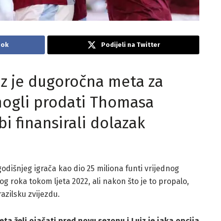
ook
Podijeli na Twitter
iz je dugoročna meta za
 mogli prodati Thomasa
bi finansirali dolazak
dišnjeg igrača kao dio 25 miliona funti vrijednog
g roka tokom ljeta 2022, ali nakon što je to propalo,
razilsku zvijezdu.
ta želi ojačati pred novu sezonu i Luiz je jaka opcija