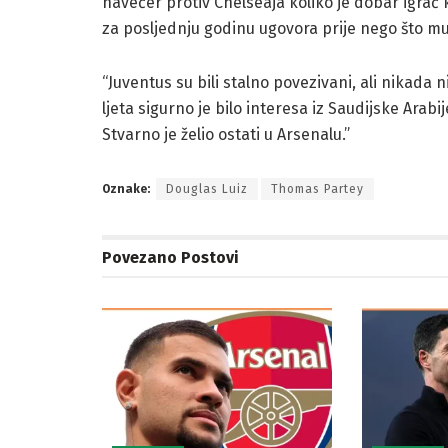
navečer protiv Chelseaja koliko je dobar igrač 
za posljednju godinu ugovora prije nego što m
“Juventus su bili stalno povezivani, ali nikada 
ljeta sigurno je bilo interesa iz Saudijske Arabi
Stvarno je želio ostati u Arsenalu.”
Oznake:
Douglas Luiz
Thomas Partey
Povezano
Postovi