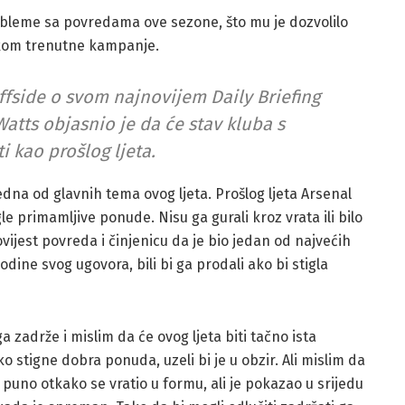
probleme sa povredama ove sezone, što mu je dozvolilo
okom trenutne kampanje.
fside o svom najnovijem Daily Briefing
tts objasnio je da će stav kluba s ​​
i kao prošlog ljeta.
na od glavnih tema ovog ljeta. Prošlog ljeta Arsenal
le primamljive ponude. Nisu ga gurali kroz vrata ili bilo
ovijest povreda i činjenicu da je bio jedan od najvećih
odine svog ugovora, bili bi ga prodali ako bi stigla
 ga zadrže i mislim da će ovog ljeta biti tačno ista
o stigne dobra ponuda, uzeli bi je u obzir. Ali mislim da
o puno otkako se vratio u formu, ali je pokazao u srijedu