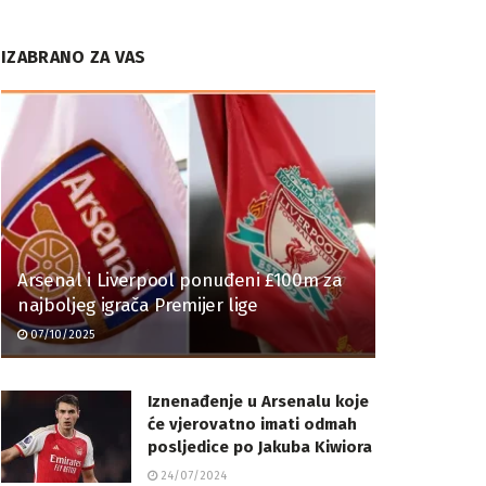
IZABRANO ZA VAS
Arsenal i Liverpool ponuđeni £100m za
najboljeg igrača Premijer lige
07/10/2025
Iznenađenje u Arsenalu koje
će vjerovatno imati odmah
posljedice po Jakuba Kiwiora
24/07/2024