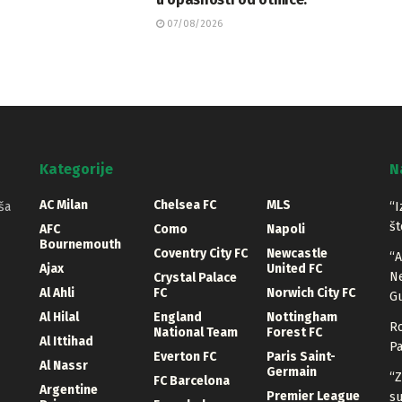
07/08/2026
Kategorije
N
AC Milan
Chelsea FC
MLS
ša
“I
št
AFC
Como
Napoli
Bournemouth
Coventry City FC
Newcastle
“A
Ajax
United FC
Ne
Crystal Palace
Al Ahli
FC
Norwich City FC
Gu
Al Hilal
England
Nottingham
Ro
National Team
Forest FC
Al Ittihad
Pa
Everton FC
Paris Saint-
Al Nassr
Germain
“Z
FC Barcelona
Argentine
Premier League
su