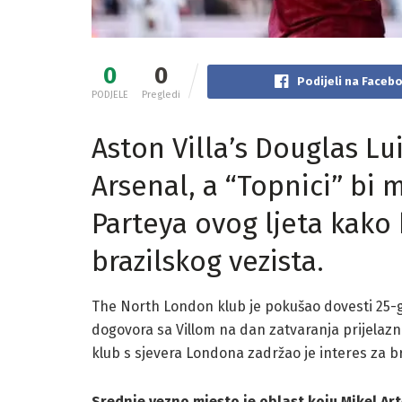
0
0
Podijeli na Faceb
PODJELE
Pregledi
Aston Villa’s Douglas Lu
Arsenal, a “Topnici” bi
Parteya ovog ljeta kako 
brazilskog vezista.
The North London klub je pokušao dovesti 25-go
dogovora sa Villom na dan zatvaranja prijelazno
klub s ​​sjevera Londona zadržao je interes za b
Srednje vezno mjesto je oblast koju Mikel Arte