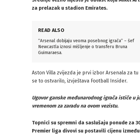
za prelazak u stadion Emirates.
READ ALSO
“Arsenal dobijaju veoma posebnog igrača” – šef
Newcastla iznosi mišljenje o transferu Bruna
Guimaraesa.
Aston Villa zvijezda je prvi izbor Arsenala za t
se to ostvarilo, izvještava Football Insider.
Ugovor ganske međunarodnog igrača ističe u jun
vremenom za zaradu na ovom vezistu.
Topnici su spremni da saslušaju ponude za 
Premier liga divovi su postavili cijenu između 