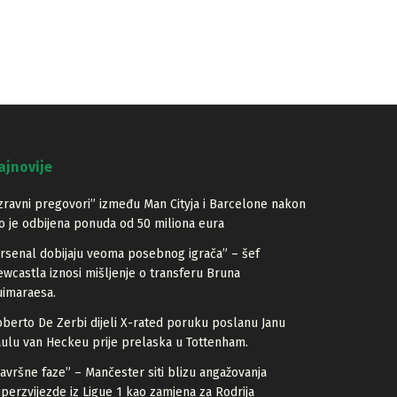
ajnovije
zravni pregovori” između Man Cityja i Barcelone nakon
o je odbijena ponuda od 50 miliona eura
rsenal dobijaju veoma posebnog igrača” – šef
wcastla iznosi mišljenje o transferu Bruna
imaraesa.
berto De Zerbi dijeli X-rated poruku poslanu Janu
ulu van Heckeu prije prelaska u Tottenham.
avršne faze” – Mančester siti blizu angažovanja
perzvijezde iz Ligue 1 kao zamjena za Rodrija