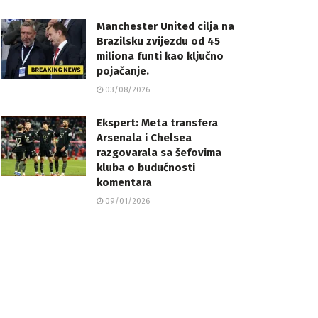
Manchester United cilja na
Brazilsku zvijezdu od 45
miliona funti kao ključno
pojačanje.
03/08/2026
Ekspert: Meta transfera
Arsenala i Chelsea
razgovarala sa šefovima
kluba o budućnosti
komentara
09/01/2026