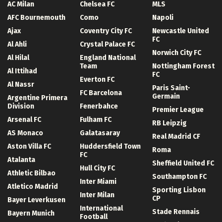
AC Milan
Chelsea FC
MLS
AFC Bournemouth
Como
Napoli
Ajax
Coventry City FC
Newcastle United
FC
Al Ahli
Crystal Palace FC
Norwich City FC
Al Hilal
England National
Team
Nottingham Forest
Al Ittihad
FC
Everton FC
Al Nassr
Paris Saint-
FC Barcelona
Germain
Argentine Primera
Division
Fenerbahce
Premier League
Arsenal FC
Fulham FC
RB Leipzig
AS Monaco
Galatasaray
Real Madrid CF
Aston Villa FC
Huddersfield Town
Roma
FC
Atalanta
Sheffield United FC
Hull City FC
Athletic Bilbao
Southampton FC
Inter Miami
Atletico Madrid
Sporting Lisbon
Inter Milan
CP
Bayer Leverkusen
International
Stade Rennais
Bayern Munich
Football