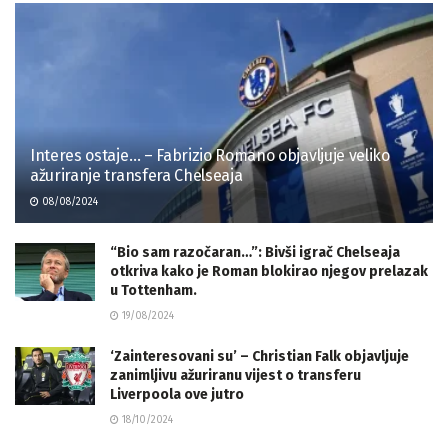
Interes ostaje… – Fabrizio Romano objavljuje veliko
ažuriranje transfera Chelseaja
08/08/2024
“Bio sam razočaran…”: Bivši igrač Chelseaja
otkriva kako je Roman blokirao njegov prelazak
u Tottenham.
19/08/2024
‘Zainteresovani su’ – Christian Falk objavljuje
zanimljivu ažuriranu vijest o transferu
Liverpoola ove jutro
18/10/2024