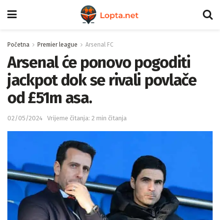
Početna
Premier league
Arsenal FC
Arsenal će ponovo pogoditi
jackpot dok se rivali povlače
od £51m asa.
02/05/2024
Vrijeme čitanja: 2 min čitanja