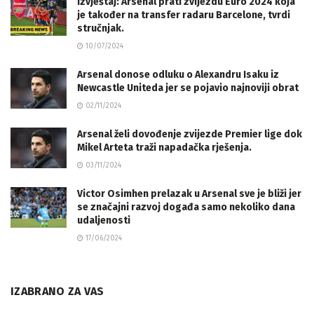
Izvještaj: Arsenal prati zvijezdu Euro 2024 koja
je također na transfer radaru Barcelone, tvrdi
stručnjak.
10/07/2024
Arsenal donose odluku o Alexandru Isaku iz
Newcastle Uniteda jer se pojavio najnoviji obrat
02/11/2024
Arsenal želi dovođenje zvijezde Premier lige dok
Mikel Arteta traži napadačka rješenja.
03/11/2024
Victor Osimhen prelazak u Arsenal sve je bliži jer
se značajni razvoj događa samo nekoliko dana
udaljenosti
17/06/2024
IZABRANO ZA VAS