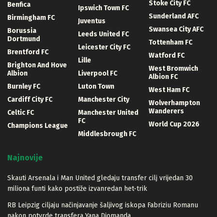
Stoke City FC
Benfica
Ipswich Town FC
Sunderland AFC
Birmingham FC
Juventus
Swansea City AFC
Borussia
Leeds United FC
Dortmund
Tottenham FC
Leicester City FC
Brentford FC
Watford FC
Lille
Brighton And Hove
West Bromwich
Albion
Liverpool FC
Albion FC
Burnley FC
Luton Town
West Ham FC
Cardiff City FC
Manchester City
Wolverhampton
Wanderers
Celtic FC
Manchester United
FC
World Cup 2026
Champions League
Middlesbrough FC
Najnovije
Skauti Arsenala i Man United gledaju transfer cilj vrijedan 30
miliona funti kako postiže izvanredan het-trik
RB Leipzig ciljaju načinjavanje šaljivog iskopa Fabriziu Romanu
nakon potvrde transfera Yana Diomanda.