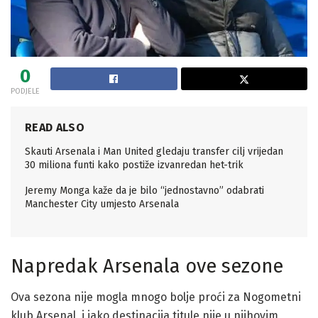
0
PODJELE
READ ALSO
Skauti Arsenala i Man United gledaju transfer cilj vrijedan
30 miliona funti kako postiže izvanredan het-trik
Jeremy Monga kaže da je bilo “jednostavno” odabrati
Manchester City umjesto Arsenala
Napredak Arsenala ove sezone
Ova sezona nije mogla mnogo bolje proći za Nogometni
klub Arsenal, i iako destinacija titule nije u njihovim