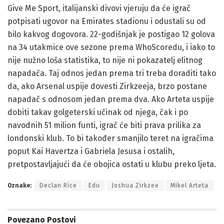
Give Me Sport, italijanski divovi vjeruju da će igrač
potpisati ugovor na Emirates stadionu i odustali su od
bilo kakvog dogovora. 22-godišnjak je postigao 12 golova
na 34 utakmice ove sezone prema WhoScoredu, i iako to
nije nužno loša statistika, to nije ni pokazatelj elitnog
napadača. Taj odnos jedan prema tri treba doraditi tako
da, ako Arsenal uspije dovesti Zirkzeeja, brzo postane
napadač s odnosom jedan prema dva. Ako Arteta uspije
dobiti takav golgeterski učinak od njega, čak i po
navodnih 51 milion funti, igrač će biti prava prilika za
londonski klub. To bi također smanjilo teret na igračima
poput Kai Havertza i Gabriela Jesusa i ostalih,
pretpostavljajući da će obojica ostati u klubu preko ljeta.
Oznake:
Declan Rice
Edu
Joshua Zirkzee
Mikel Arteta
Povezano
Postovi