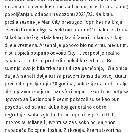
rukama ni u ovom kasnom stadiju, došlo je do značajnog
poboljšanja u odnosu na sezonu 2022/23. Na kraju,
prošle sezone je Man City prestigao Topnike i na kraju
osvojio Premier ligu sa velikom prednošću, iako je strana
Mikel Artete izgledala kao glavni favorit tokom velikog
dijela vremena. Arsenal je ponovo bio na vrhu, međutim,
nisu uspjeli potpuno odvojiti City i Liverpool je realno
ispao iz trke tek u proteklih nekoliko sedmica. Bez
sumnje, ovo je bila trka za titulu za pamćenje, i činjenica
da je Arsenal i dalje tu i sa pravom šansu da osvoji titulu
prvi put u posljednjih 20 godina, pokazuje da klub i dalje
ide u pravom smjeru. Transferi poput rekordnog potpisa
ugovora sa Declanom Riceom pokazali su se kao pun
pogodak od strane kluba koji generalno dobro
regrutuje. Sada izgleda da su Topnici uspjeli odbiti
interes AC Milana i Juventusa za visoko ocijenjenog
napadača Bologne, Joshuu Zirkzeeja. Prema izvorima