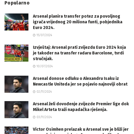
Popularno
Arsenal planira transfer potez za povoljnog
igrača vrijednog 20 miliona funti, pobjednika
Euro 2024.
15/07/2024
Izvještaj: Arsenal prati zvijezdu Euro 2024 koja
je također na transfer radaru Barcelone, tvrdi
stručnjak.
10/07/2024
Arsenal donose odluku o Alexandru Isaku iz
Newcastle Uniteda jer se pojavio najnoviji obrat
02/11/2024
Arsenal želi dovođenje zvijezde Premier lige dok
Mikel Arteta traži napadačka rješenja.
03/11/2024
Victor Osimhen prelazak u Arsenal sve je bliži jer