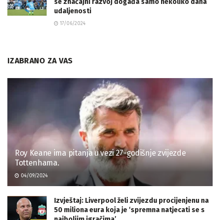
se značajni razvoj događa samo nekoliko dana
udaljenosti
17/06/2024
IZABRANO ZA VAS
Roy Keane ima pitanja u vezi 27-godišnje zvijezde
Tottenhama.
04/09/2024
Izvještaj: Liverpool želi zvijezdu procijenjenu na
50 miliona eura koja je ‘spremna natjecati se s
najboljim igračima’