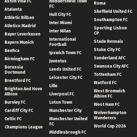
Aston Villa FC
Huddersfield Town
Roma
FC
Atalanta
Sheffield United FC
Hull City FC
Athletic Bilbao
Southampton FC
Inter Miami
Atletico Madrid
Sporting Lisbon
Inter Milan
CP
Bayer Leverkusen
International
Stade Rennais
Bayern Munich
Football
Stoke City FC
Benfica
Ipswich Town FC
Sunderland AFC
Birmingham FC
Juventus
Swansea City AFC
Borussia
Leeds United FC
Dortmund
Tottenham FC
Leicester City FC
Brentford FC
Watford FC
Lille
Brighton And Hove
West Bromwich
Albion
Liverpool FC
Albion FC
Burnley FC
Luton Town
West Ham FC
Cardiff City FC
Manchester City
Wolverhampton
Wanderers
Celtic FC
Manchester United
FC
World Cup 2026
Champions League
Middlesbrough FC