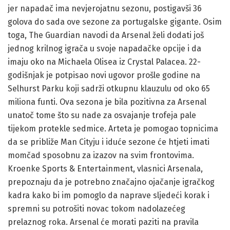
jer napadač ima nevjerojatnu sezonu, postigavši 36
golova do sada ove sezone za portugalske gigante. Osim
toga, The Guardian navodi da Arsenal želi dodati još
jednog krilnog igrača u svoje napadačke opcije i da
imaju oko na Michaela Olisea iz Crystal Palacea. 22-
godišnjak je potpisao novi ugovor prošle godine na
Selhurst Parku koji sadrži otkupnu klauzulu od oko 65
miliona funti. Ova sezona je bila pozitivna za Arsenal
unatoč tome što su nade za osvajanje trofeja pale
tijekom protekle sedmice. Arteta je pomogao topnicima
da se približe Man Cityju i iduće sezone će htjeti imati
momčad sposobnu za izazov na svim frontovima.
Kroenke Sports & Entertainment, vlasnici Arsenala,
prepoznaju da je potrebno značajno ojačanje igračkog
kadra kako bi im pomoglo da naprave sljedeći korak i
spremni su potrošiti novac tokom nadolazećeg
prelaznog roka. Arsenal će morati paziti na pravila