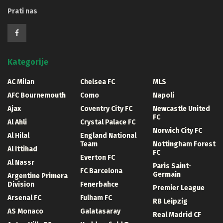
Prati nas
Kategorije
AC Milan
Chelsea FC
MLS
AFC Bournemouth
Como
Napoli
Ajax
Coventry City FC
Newcastle United
FC
Al Ahli
Crystal Palace FC
Norwich City FC
Al Hilal
England National
Team
Nottingham Forest
Al Ittihad
FC
Everton FC
Al Nassr
Paris Saint-
FC Barcelona
Germain
Argentine Primera
Division
Fenerbahce
Premier League
Arsenal FC
Fulham FC
RB Leipzig
AS Monaco
Galatasaray
Real Madrid CF