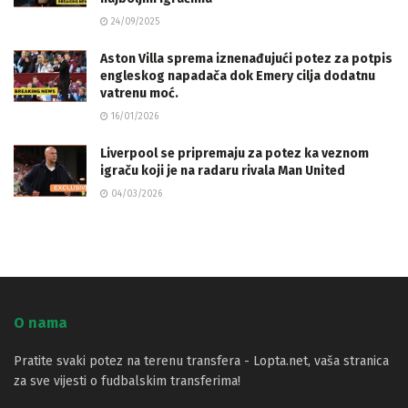
24/09/2025
Aston Villa sprema iznenađujući potez za potpis
engleskog napadača dok Emery cilja dodatnu
vatrenu moć.
16/01/2026
Liverpool se pripremaju za potez ka veznom
igraču koji je na radaru rivala Man United
04/03/2026
O nama
Pratite svaki potez na terenu transfera - Lopta.net, vaša stranica
za sve vijesti o fudbalskim transferima!