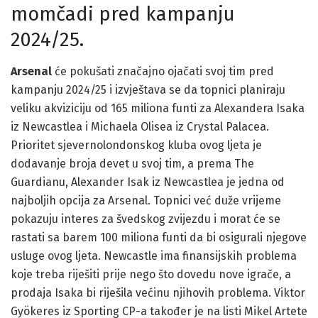
momčadi pred kampanju
2024/25.
Arsenal
će pokušati značajno ojačati svoj tim pred
kampanju 2024/25 i izvještava se da topnici planiraju
veliku akviziciju od 165 miliona funti za Alexandera Isaka
iz Newcastlea i Michaela Olisea iz Crystal Palacea.
Prioritet sjevernolondonskog kluba ovog ljeta je
dodavanje broja devet u svoj tim, a prema The
Guardianu, Alexander Isak iz Newcastlea je jedna od
najboljih opcija za Arsenal. Topnici već duže vrijeme
pokazuju interes za švedskog zvijezdu i morat će se
rastati sa barem 100 miliona funti da bi osigurali njegove
usluge ovog ljeta. Newcastle ima finansijskih problema
koje treba riješiti prije nego što dovedu nove igrače, a
prodaja Isaka bi riješila većinu njihovih problema. Viktor
Gyökeres iz Sporting CP-a također je na listi Mikel Artete