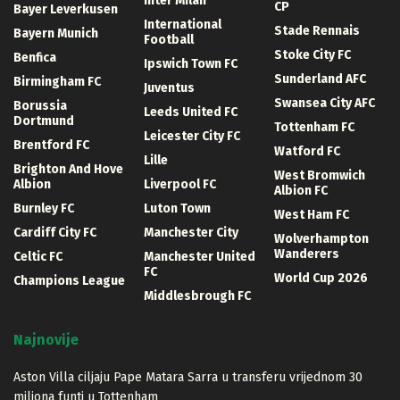
Inter Milan
CP
Bayer Leverkusen
International
Stade Rennais
Bayern Munich
Football
Stoke City FC
Benfica
Ipswich Town FC
Sunderland AFC
Birmingham FC
Juventus
Swansea City AFC
Borussia
Leeds United FC
Dortmund
Tottenham FC
Leicester City FC
Brentford FC
Watford FC
Lille
Brighton And Hove
West Bromwich
Albion
Liverpool FC
Albion FC
Burnley FC
Luton Town
West Ham FC
Cardiff City FC
Manchester City
Wolverhampton
Wanderers
Celtic FC
Manchester United
FC
World Cup 2026
Champions League
Middlesbrough FC
Najnovije
Aston Villa ciljaju Pape Matara Sarra u transferu vrijednom 30
miliona funti u Tottenham