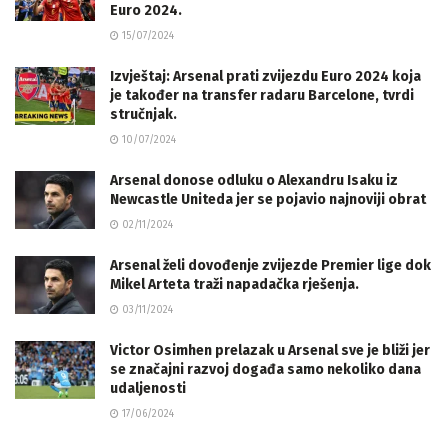
Euro 2024.
15/07/2024
Izvještaj: Arsenal prati zvijezdu Euro 2024 koja
je također na transfer radaru Barcelone, tvrdi
stručnjak.
10/07/2024
Arsenal donose odluku o Alexandru Isaku iz
Newcastle Uniteda jer se pojavio najnoviji obrat
02/11/2024
Arsenal želi dovođenje zvijezde Premier lige dok
Mikel Arteta traži napadačka rješenja.
03/11/2024
Victor Osimhen prelazak u Arsenal sve je bliži jer
se značajni razvoj događa samo nekoliko dana
udaljenosti
17/06/2024