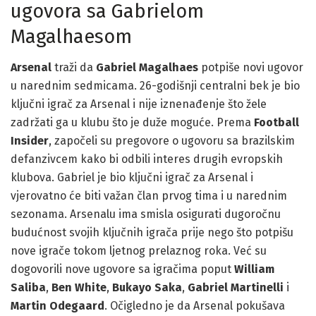
ugovora sa Gabrielom
Magalhaesom
Arsenal
traži da
Gabriel Magalhaes
potpiše novi ugovor
u narednim sedmicama. 26-godišnji centralni bek je bio
ključni igrač za Arsenal i nije iznenađenje što žele
zadržati ga u klubu što je duže moguće. Prema
Football
Insider
, započeli su pregovore o ugovoru sa brazilskim
defanzivcem kako bi odbili interes drugih evropskih
klubova. Gabriel je bio ključni igrač za Arsenal i
vjerovatno će biti važan član prvog tima i u narednim
sezonama. Arsenalu ima smisla osigurati dugoročnu
budućnost svojih ključnih igrača prije nego što potpišu
nove igrače tokom ljetnog prelaznog roka. Već su
dogovorili nove ugovore sa igračima poput
William
Saliba
,
Ben White
,
Bukayo Saka
,
Gabriel Martinelli
i
Martin Odegaard
. Očigledno je da Arsenal pokušava