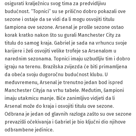
osigurati kralježnicu svog tima za predvidljivu
budućnost. “Topnici” su se prilično dobro pokazali ove
sezone i ostaje da se vidi da li mogu osvojiti titulu
šampiona ove sezone. Arsenal je prošle sezone ostao
korak kratko nakon što su gurali Manchester City za
titulu do samog kraja. Gabriel je sada na vrhuncu svoje
karijere i želi osvojiti velike trofeje sa Arsenalom u
narednim sezonama. Topnici imaju uzbudljiv tim i dobro
igraju na terenu. Brazilska zvijezda će biti primamljena
da obeća svoju dugoročnu budućnost klubu. U
međuvremenu, Arsenal je trenutno jedan bod ispred
Manchester Cityja na vrhu tabele. Međutim, šampioni
imaju utakmicu manje. Biće zanimljivo vidjeti da li
Arsenal može do kraja i osvojiti titulu ove sezone.
Odbrana je jedan od glavnih razloga zašto su ove sezone
prevazišli očekivanja i Gabriel je bio ključni dio njihove
odbrambene jedinice.