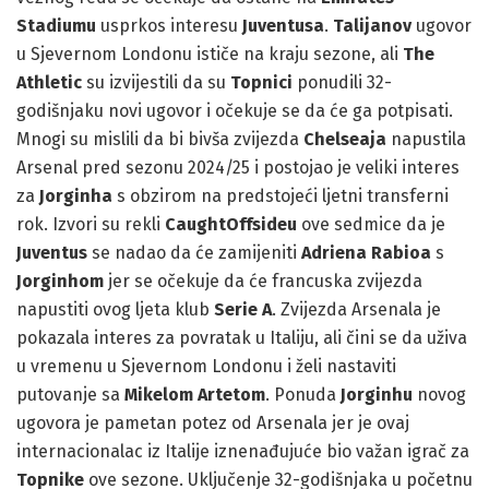
Stadiumu
usprkos interesu
Juventusa
.
Talijanov
ugovor
u Sjevernom Londonu ističe na kraju sezone, ali
The
Athletic
su izvijestili da su
Topnici
ponudili 32-
godišnjaku novi ugovor i očekuje se da će ga potpisati.
Mnogi su mislili da bi bivša zvijezda
Chelseaja
napustila
Arsenal pred sezonu 2024/25 i postojao je veliki interes
za
Jorginha
s obzirom na predstojeći ljetni transferni
rok. Izvori su rekli
CaughtOffsideu
ove sedmice da je
Juventus
se nadao da će zamijeniti
Adriena Rabioa
s
Jorginhom
jer se očekuje da će francuska zvijezda
napustiti ovog ljeta klub
Serie A
. Zvijezda Arsenala je
pokazala interes za povratak u Italiju, ali čini se da uživa
u vremenu u Sjevernom Londonu i želi nastaviti
putovanje sa
Mikelom Artetom
. Ponuda
Jorginhu
novog
ugovora je pametan potez od Arsenala jer je ovaj
internacionalac iz Italije iznenađujuće bio važan igrač za
Topnike
ove sezone. Uključenje 32-godišnjaka u početnu