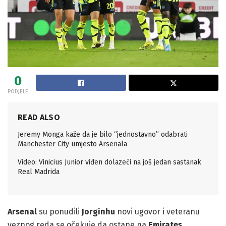
0
PODJELE
READ ALSO
Jeremy Monga kaže da je bilo “jednostavno” odabrati
Manchester City umjesto Arsenala
Video: Vinicius Junior viđen dolazeći na još jedan sastanak
Real Madrida
Arsenal
su ponudili
Jorginhu
novi ugovor i veteranu
veznog reda se očekuje da ostane na
Emirates