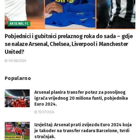
ARSENAL FC
Pobjednici i gubitnici prelaznog roka do sada – gdje
se nalaze Arsenal, Chelsea, Liverpool i Manchester
United?
06/08/2026
Popularno
Arsenal planira transfer potez za povoljnog
igrača vrijednog 20 miliona funti, pobjednika
Euro 2024.
15/07/2024
Izvještaj: Arsenal prati zvijezdu Euro 2024 koja
je također na transfer radaru Barcelone, tvrdi
stručnjak.