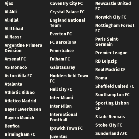
Ajax
Coventry City FC
Newcastle United
FC
Al Ahli
Crystal Palace FC
Norwich City FC
Al Hilal
England National
Team
Nottingham Forest
Al Ittihad
FC
Everton FC
Al Nassr
Paris Saint-
FC Barcelona
Germain
Argentine Primera
Division
Fenerbahce
Premier League
Arsenal FC
Fulham FC
RB Leipzig
AS Monaco
Galatasaray
Real Madrid CF
Aston Villa FC
Huddersfield Town
Roma
FC
Atalanta
Sheffield United FC
Hull City FC
Athletic Bilbao
Southampton FC
Inter Miami
Atletico Madrid
Sporting Lisbon
Inter Milan
CP
Bayer Leverkusen
International
Stade Rennais
Bayern Munich
Football
Stoke City FC
Benfica
Ipswich Town FC
Sunderland AFC
Birmingham FC
Juventus