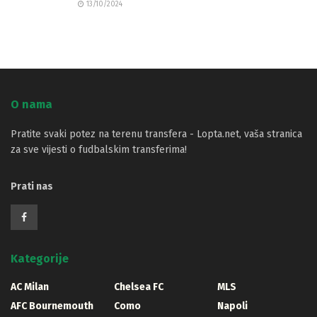
13/10/2024
O nama
Pratite svaki potez na terenu transfera - Lopta.net, vaša stranica
za sve vijesti o fudbalskim transferima!
Prati nas
Kategorije
AC Milan
Chelsea FC
MLS
AFC Bournemouth
Como
Napoli