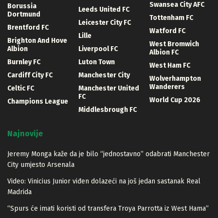
Swansea City AFC
Borussia
Leeds United FC
Dortmund
Tottenham FC
Leicester City FC
Brentford FC
Watford FC
Lille
Brighton And Hove
West Bromwich
Albion
Liverpool FC
Albion FC
Burnley FC
Luton Town
West Ham FC
Cardiff City FC
Manchester City
Wolverhampton
Wanderers
Celtic FC
Manchester United
FC
World Cup 2026
Champions League
Middlesbrough FC
Najnovije
Jeremy Monga kaže da je bilo “jednostavno” odabrati Manchester
City umjesto Arsenala
Video: Vinicius Junior viđen dolazeći na još jedan sastanak Real
Madrida
“Spurs će imati koristi od transfera Troya Parrotta iz West Hama”