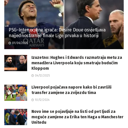
PSG-Inter ocjene igrača: Desire Doue osvjetljava
najjednostranije finale Lige prvaka u historiji
01/06/2025
Izuzetno: Hughes i Edwards razmatraju metu za
menadžera Liverpoola koju smatraju budućim
Kloppom
04/12/2025
Liverpool pojačava napore kako bi završili
transfer zamjene za zvijezdu tima
10/12/2024
Novo ime se pojavljuje na listi od pet ljudi za
moguće zamjene za Erika ten Haga u Manchester
Unitedu