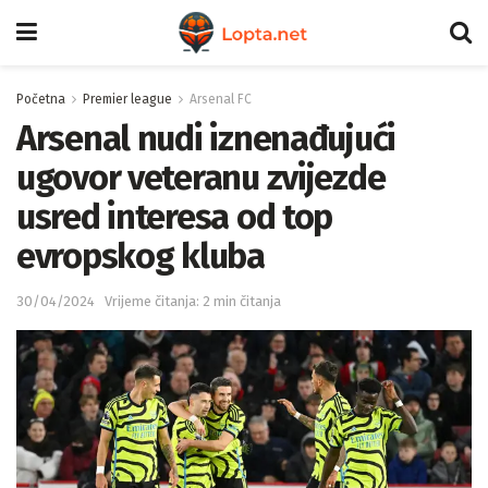
Početna
Premier league
Arsenal FC
Arsenal nudi iznenađujući
ugovor veteranu zvijezde
usred interesa od top
evropskog kluba
30/04/2024
Vrijeme čitanja: 2 min čitanja