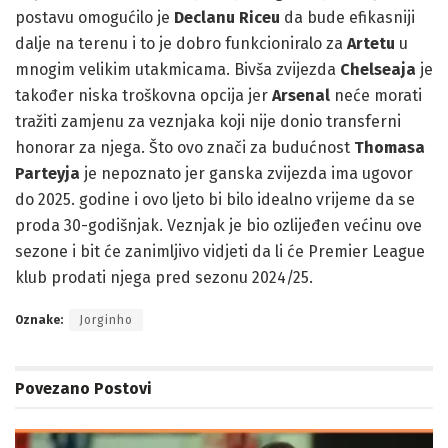
postavu omogućilo je
Declanu Riceu
da bude efikasniji
dalje na terenu i to je dobro funkcioniralo za
Artetu
u
mnogim velikim utakmicama. Bivša zvijezda
Chelseaja
je
također niska troškovna opcija jer
Arsenal
neće morati
tražiti zamjenu za veznjaka koji nije donio transferni
honorar za njega. Što ovo znači za budućnost
Thomasa
Parteyja
je nepoznato jer ganska zvijezda ima ugovor
do 2025. godine i ovo ljeto bi bilo idealno vrijeme da se
proda 30-godišnjak. Veznjak je bio ozlijeđen većinu ove
sezone i bit će zanimljivo vidjeti da li će Premier League
klub prodati njega pred sezonu 2024/25.
Oznake:
Jorginho
Povezano
Postovi