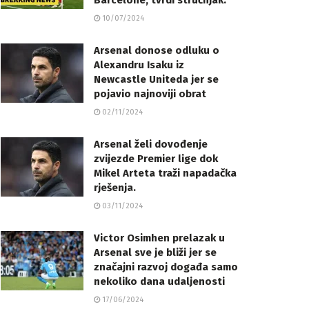
Barcelone, tvrdi stručnjak.
10/07/2024
Arsenal donose odluku o
Alexandru Isaku iz
Newcastle Uniteda jer se
pojavio najnoviji obrat
02/11/2024
Arsenal želi dovođenje
zvijezde Premier lige dok
Mikel Arteta traži napadačka
rješenja.
03/11/2024
Victor Osimhen prelazak u
Arsenal sve je bliži jer se
značajni razvoj događa samo
nekoliko dana udaljenosti
17/06/2024