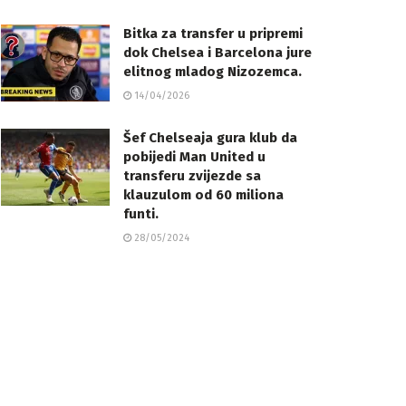
Bitka za transfer u pripremi
dok Chelsea i Barcelona jure
elitnog mladog Nizozemca.
14/04/2026
Šef Chelseaja gura klub da
pobijedi Man United u
transferu zvijezde sa
klauzulom od 60 miliona
funti.
28/05/2024