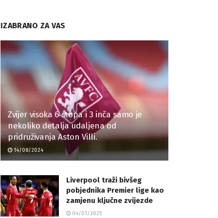
IZABRANO ZA VAS
Zvijer visoka 6 stopa i 3 inča samo je
nekoliko detalja udaljena od
pridruživanja Aston Villi.
14/08/2024
Liverpool traži bivšeg
pobjednika Premier lige kao
zamjenu ključne zvijezde
04/01/2025