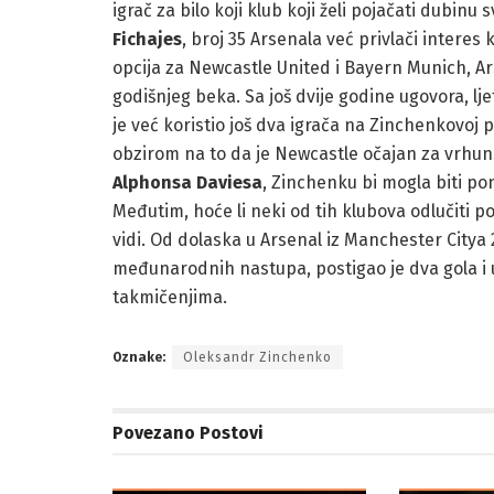
igrač za bilo koji klub koji želi pojačati dubin
Fichajes
, broj 35 Arsenala već privlači interes 
opcija za Newcastle United i Bayern Munich, Ar
godišnjeg beka. Sa još dvije godine ugovora, lj
je već koristio još dva igrača na Zinchenkovoj p
obzirom na to da je Newcastle očajan za vrhun
Alphonsa Daviesa
, Zinchenku bi mogla biti po
Međutim, hoće li neki od tih klubova odlučiti 
vidi. Od dolaska u Arsenal iz Manchester Citya
međunarodnih nastupa, postigao je dva gola i u
takmičenjima.
Oznake:
Oleksandr Zinchenko
Povezano
Postovi