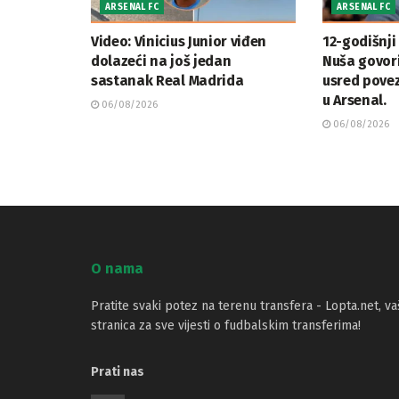
ARSENAL FC
ARSENAL FC
Video: Vinicius Junior viđen
12-godišnji
dolazeći na još jedan
Nuša govor
sastanak Real Madrida
usred povez
u Arsenal.
06/08/2026
06/08/2026
O nama
Pratite svaki potez na terenu transfera - Lopta.net, va
stranica za sve vijesti o fudbalskim transferima!
Prati nas