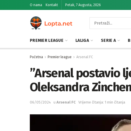
O nama
Kontakt
Petak, 7 Augusta, 2026
PREMIER LEAGUE
LALIGA
SERIE A
B
Početna
Premier league
Arsenal FC
”Arsenal postavio lj
Oleksandra Zinche
06/05/2024
u
Arsenal FC
Vrijeme čitanja: 1 min čitanja