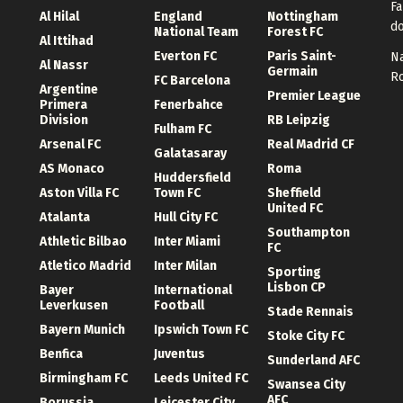
Fa
Al Hilal
England
Nottingham
d
National Team
Forest FC
Al Ittihad
Everton FC
Paris Saint-
Na
Al Nassr
Germain
Ro
FC Barcelona
Argentine
Premier League
Primera
Fenerbahce
Division
RB Leipzig
Fulham FC
Arsenal FC
Real Madrid CF
Galatasaray
AS Monaco
Roma
Huddersfield
Aston Villa FC
Town FC
Sheffield
United FC
Atalanta
Hull City FC
Southampton
Athletic Bilbao
Inter Miami
FC
Atletico Madrid
Inter Milan
Sporting
Lisbon CP
Bayer
International
Leverkusen
Football
Stade Rennais
Bayern Munich
Ipswich Town FC
Stoke City FC
Benfica
Juventus
Sunderland AFC
Birmingham FC
Leeds United FC
Swansea City
AFC
Borussia
Leicester City