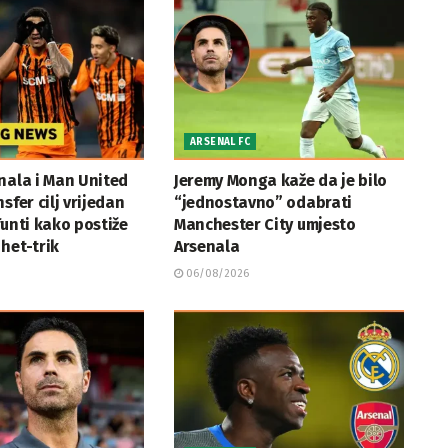
ARSENAL FC
nala i Man United
Jeremy Monga kaže da je bilo
sfer cilj vrijedan
“jednostavno” odabrati
funti kako postiže
Manchester City umjesto
het-trik
Arsenala
06/08/2026