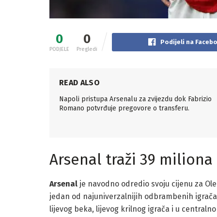
0
0
Podijeli na Faceb
PODJELE
Pregledi
READ ALSO
Napoli pristupa Arsenalu za zvijezdu dok Fabrizio
Romano potvrđuje pregovore o transferu.
Arsenal traži 39 miliona
Arsenal
je navodno odredio svoju cijenu za O
jedan od najuniverzalnijih odbrambenih igrača 
lijevog beka, lijevog krilnog igrača i u centra