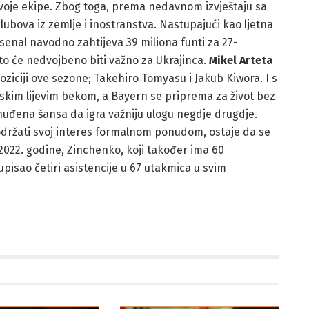
u svoje ekipe. Zbog toga, prema nedavnom izvještaju sa
klubova iz zemlje i inostranstva. Nastupajući kao ljetna
senal navodno zahtijeva 39 miliona funti za 27-
eto će nedvojbeno biti važno za Ukrajinca.
Mikel Arteta
oziciji ove sezone; Takehiro Tomyasu i Jakub Kiwora. I s
skim lijevim bekom, a Bayern se priprema za život bez
nuđena šansa da igra važniju ulogu negdje drugdje.
podržati svoj interes formalnom ponudom, ostaje da se
 2022. godine, Zinchenko, koji također ima 60
pisao četiri asistencije u 67 utakmica u svim