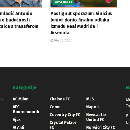
ARSENAL FC
 mladić Antonio
Postignut sporazum: Vinicius
i o budućnosti
Junior donio finalnu odluku
nica s transferom
između Real Madrida i
Arsenala.
06/08/2026
Kategorije
N
AC Milan
Chelsea FC
MLS
ša
Mi
T
AFC
Como
Napoli
Bournemouth
Coventry City FC
Newcastle
Be
Ajax
United FC
Dj
Crystal Palace
Al Ahli
FC
Norwich City FC