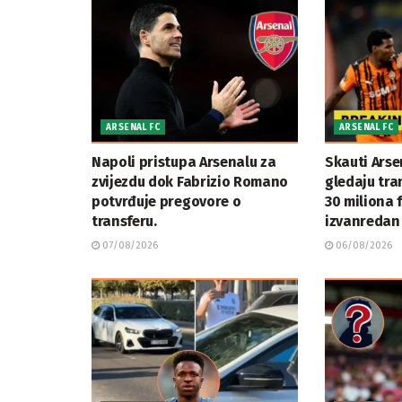
ARSENAL FC
ARSENAL FC
Napoli pristupa Arsenalu za
Skauti Arse
zvijezdu dok Fabrizio Romano
gledaju tran
potvrđuje pregovore o
30 miliona 
transferu.
izvanredan 
07/08/2026
06/08/2026