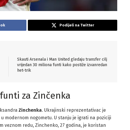
ook
Podijeli na Twitter
Skauti Arsenala i Man United gledaju transfer cilj
vrijedan 30 miliona funti kako postiže izvanredan
het-trik
 funti za Zinčenka
leksandra
Zinchenka
. Ukrajinski reprezentativac je
u modernom nogometu. U stanju je igrati na poziciji
lnom veznom redu, Zinchenko, 27 godina, je koristan