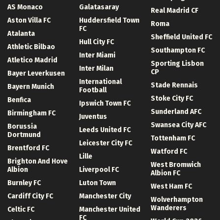
AS Monaco
Galatasaray
Real Madrid CF
Aston Villa FC
Huddersfield Town
Roma
FC
Atalanta
Sheffield United FC
Hull City FC
Athletic Bilbao
Southampton FC
Inter Miami
Atletico Madrid
Sporting Lisbon
Inter Milan
CP
Bayer Leverkusen
International
Stade Rennais
Bayern Munich
Football
Stoke City FC
Benfica
Ipswich Town FC
Sunderland AFC
Birmingham FC
Juventus
Swansea City AFC
Borussia
Leeds United FC
Dortmund
Tottenham FC
Leicester City FC
Brentford FC
Watford FC
Lille
Brighton And Hove
West Bromwich
Albion
Liverpool FC
Albion FC
Burnley FC
Luton Town
West Ham FC
Cardiff City FC
Manchester City
Wolverhampton
Wanderers
Celtic FC
Manchester United
FC