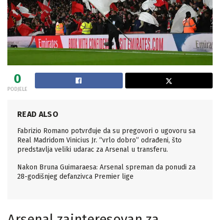
0
PODJELE
READ ALSO
Fabrizio Romano potvrđuje da su pregovori o ugovoru sa
Real Madridom Vinicius Jr. “vrlo dobro” odrađeni, što
predstavlja veliki udarac za Arsenal u transferu.
Nakon Bruna Guimaraesa: Arsenal spreman da ponudi za
28-godišnjeg defanzivca Premier lige
Arsenal zainteresovan za