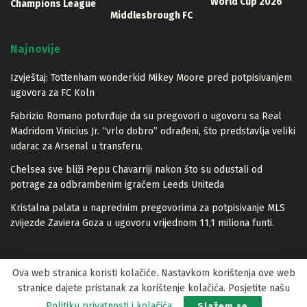
World Cup 2026
Champions League
Middlesbrough FC
Najnovije
Izvještaj: Tottenham wonderkid Mikey Moore pred potpisivanjem
ugovora za FC Koln
Fabrizio Romano potvrđuje da su pregovori o ugovoru sa Real
Madridom Vinicius Jr. “vrlo dobro” odrađeni, što predstavlja veliki
udarac za Arsenal u transferu.
Chelsea sve bliži Pepu Chavarriji nakon što su odustali od
potrage za odbrambenim igračem Leeds Uniteda
Kristalna palata u naprednim pregovorima za potpisivanje MLS
zvijezde Zaviera Goza u ugovoru vrijednom 11,1 miliona funti.
Ova web stranica koristi kolačiće. Nastavkom korištenja ove web
stranice dajete pristanak za korištenje kolačića. Posjetite našu
© 2023 Lopta.net
Politiku privatnosti i kolačića
.
Slažem se