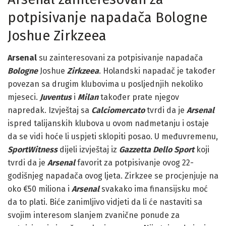
potpisivanje napadača Bologne
Joshue Zirkzeea
Arsenal
su zainteresovani za potpisivanje napadača
Bologne
Joshue
Zirkzeea
. Holandski napadač je također
povezan sa drugim klubovima u posljednjih nekoliko
mjeseci.
Juventus
i
Milan
također prate njegov
napredak. Izvještaj sa
Calciomercato
tvrdi da je
Arsenal
ispred talijanskih klubova u ovom nadmetanju i ostaje
da se vidi hoće li uspjeti sklopiti posao. U međuvremenu,
SportWitness
dijeli izvještaj iz
Gazzetta Dello Sport
koji
tvrdi da je
Arsenal
favorit za potpisivanje ovog 22-
godišnjeg napadača ovog ljeta. Zirkzee se procjenjuje na
oko €50 miliona i
Arsenal
svakako ima finansijsku moć
da to plati. Biće zanimljivo vidjeti da li će nastaviti sa
svojim interesom slanjem zvanične ponude za