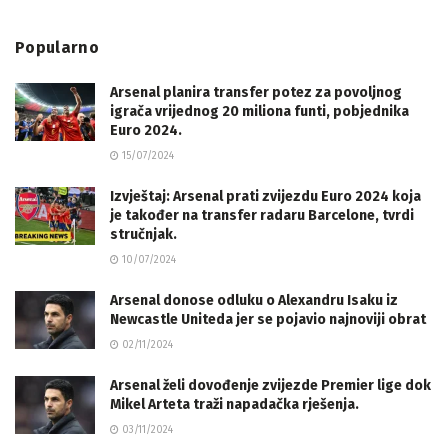
Popularno
Arsenal planira transfer potez za povoljnog
igrača vrijednog 20 miliona funti, pobjednika
Euro 2024.
15/07/2024
Izvještaj: Arsenal prati zvijezdu Euro 2024 koja
je također na transfer radaru Barcelone, tvrdi
stručnjak.
10/07/2024
Arsenal donose odluku o Alexandru Isaku iz
Newcastle Uniteda jer se pojavio najnoviji obrat
02/11/2024
Arsenal želi dovođenje zvijezde Premier lige dok
Mikel Arteta traži napadačka rješenja.
03/11/2024