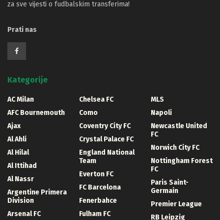
za sve vijesti o fudbalskim transferima!
Prati nas
Kategorije
AC Milan
Chelsea FC
MLS
AFC Bournemouth
Como
Napoli
Ajax
Coventry City FC
Newcastle United
FC
Al Ahli
Crystal Palace FC
Norwich City FC
Al Hilal
England National
Team
Nottingham Forest
Al Ittihad
FC
Everton FC
Al Nassr
Paris Saint-
FC Barcelona
Germain
Argentine Primera
Division
Fenerbahce
Premier League
Arsenal FC
Fulham FC
RB Leipzig