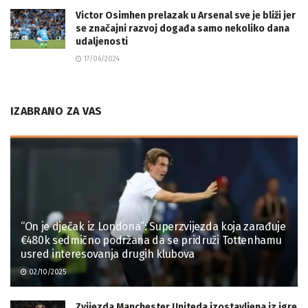
Victor Osimhen prelazak u Arsenal sve je bliži jer
se značajni razvoj događa samo nekoliko dana
udaljenosti
17/06/2024
IZABRANO ZA VAS
“On je dječak iz Londona”: Superzvijezda koja zarađuje
€480k sedmično podržana da se pridruži Tottenhamu
usred interesovanja drugih klubova
02/10/2025
Zvijezda Manchester Uniteda izostavljena iz igre