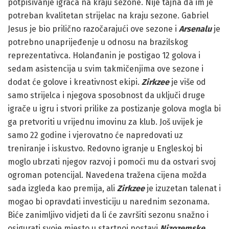
potpisivanje igrača na kraju sezone. Nije tajna da im je
potreban kvalitetan strijelac na kraju sezone. Gabriel
Jesus je bio prilično razočarajući ove sezone i
Arsenalu
je
potrebno unaprijeđenje u odnosu na brazilskog
reprezentativca. Holanđanin je postigao 12 golova i
sedam asistencija u svim takmičenjima ove sezone i
dodat će golove i kreativnost ekipi.
Zirkzee
je više od
samo strijelca i njegova sposobnost da uključi druge
igrače u igru i stvori prilike za postizanje golova mogla bi
ga pretvoriti u vrijednu imovinu za klub. Još uvijek je
samo 22 godine i vjerovatno će napredovati uz
treniranje i iskustvo. Redovno igranje u Engleskoj bi
moglo ubrzati njegov razvoj i pomoći mu da ostvari svoj
ogroman potencijal. Navedena tražena cijena možda
sada izgleda kao premija, ali
Zirkzee
je izuzetan talenat i
mogao bi opravdati investiciju u narednim sezonama.
Biće zanimljivo vidjeti da li će završiti sezonu snažno i
osigurati svoje mjesto u startnoj postavi
Nizozemske