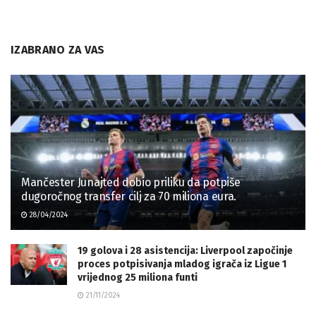
IZABRANO ZA VAS
Mančester Junajted dobio priliku da potpiše
dugoročnog transfer cilj za 70 miliona eura.
28/04/2024
19 golova i 28 asistencija: Liverpool započinje
proces potpisivanja mladog igrača iz Ligue 1
vrijednog 25 miliona funti
21/11/2024