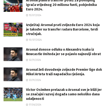
Arsenal planira transfer potez za povoljnog
igrača vrijednog 20 miliona funti, pobjednika
Euro 2024.
15/07/2024
Izvještaj: Arsenal prati zvijezdu Euro 2024 koja
je također na transfer radaru Barcelone, tvrdi
stručnjak.
10/07/2024
Arsenal donose odluku o Alexandru Isaku iz
Newcastle Uniteda jer se pojavio najnoviji obrat
02/11/2024
Arsenal želi dovođenje zvijezde Premier lige dok
Mikel Arteta traži napadačka rješenja.
03/11/2024
Victor Osimhen prelazak u Arsenal sve je bliži jer
se značajni razvoj događa samo nekoliko dana
udaljenosti
17/06/2024