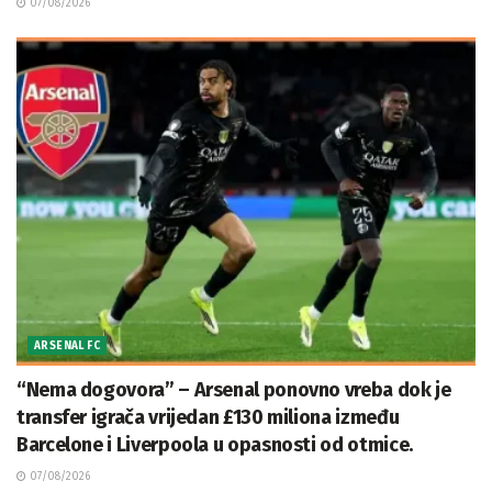
07/08/2026
ARSENAL FC
“Nema dogovora” – Arsenal ponovno vreba dok je
transfer igrača vrijedan £130 miliona između
Barcelone i Liverpoola u opasnosti od otmice.
07/08/2026