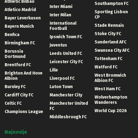
Athletic Bilbao
Southampton FC
Inter Miami
Atletico Madrid
Sporting Lisbon
Inter Milan
CP
Bayer Leverkusen
International
Stade Rennais
Bayern Munich
Football
Stoke City FC
Benfica
Ipswich Town FC
Sunderland AFC
Birmingham FC
Juventus
Swansea City AFC
Borussia
Leeds United FC
Dortmund
Tottenham FC
Leicester City FC
Brentford FC
Watford FC
Lille
Brighton And Hove
West Bromwich
Albion
Liverpool FC
Albion FC
Burnley FC
Luton Town
West Ham FC
Cardiff City FC
Manchester City
Wolverhampton
Wanderers
Celtic FC
Manchester United
FC
World Cup 2026
Champions League
Middlesbrough FC
Najnovije