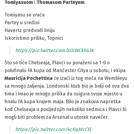
Tomiyasuom
i
Thomasom Parteyem
.
Tomiyasu se vraća
Partey u sredini
Havertz predvodi liniju
Iskoristimo priliku, Topnici
https://pic.twitter.com/aOiWCkh43k
Što se tiče Chelseaja, Plavci su poraženi sa 1-0 u
polufinalu FA kupa od Mančester Citya u subotu, i ekipa
Mauricija Pochettina
će izaći iz tog meča na Wembleyu
sa mnogo žaljenja. Londonski klub bio je bolji od ova dva
tima i imao je mnogo prilika da osigura svoje mjesto u
finalu FA kupa krajem maja. Bilo je znakova napretka
kod Chelseaja u posljednjih nekoliko sedmica i Plavci bi
mogli biti problem za Arsenal u utorak navečer.
https://pic.twitter.com/4cKqA1cCFj