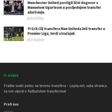
Manchester United postigli lični dogovor s
Manuelom Ugarteom u posljednjem transfer
ažuriranju.
18/07/2024
11 G/A Cilj transfera Man Uniteda želi transfer u
Premier Ligu, tvrdi stručnjak
27/02/2026
O nama
Pratite svaki potez na terenu transfera - Lopta.net, vaša stranica
za sve vijesti o fudbalskim transferima!
Prati nas