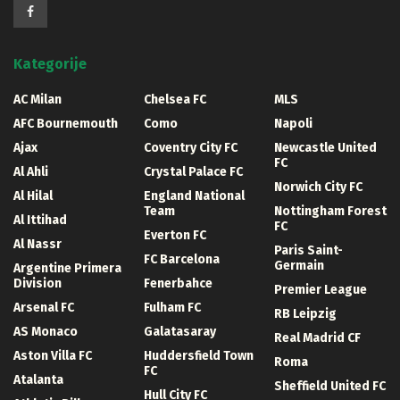
Kategorije
AC Milan
Chelsea FC
MLS
AFC Bournemouth
Como
Napoli
Ajax
Coventry City FC
Newcastle United
FC
Al Ahli
Crystal Palace FC
Norwich City FC
Al Hilal
England National
Team
Nottingham Forest
Al Ittihad
FC
Everton FC
Al Nassr
Paris Saint-
FC Barcelona
Germain
Argentine Primera
Division
Fenerbahce
Premier League
Arsenal FC
Fulham FC
RB Leipzig
AS Monaco
Galatasaray
Real Madrid CF
Aston Villa FC
Huddersfield Town
Roma
FC
Atalanta
Sheffield United FC
Hull City FC