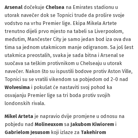
Arsenal
dočekuje
Chelsea
na Emirates stadionu u
utorak navečer dok se Topnici trude da prošire svoje
vodstvo na vrhu Premier lige. Ekipa Mikela Artete
trenutno dijeli prvo mjesto na tabeli sa Liverpoolom,
međutim, Mančester City je samo jedan bod iza ova dva
tima sa jednom utakmicom manje odigranom. Sa još šest
utakmica preostalih, svaka je sada bitna i Arsenal se
suočava sa teškim protivnikom u Chelseaju u utorak
navečer. Nakon što su ispustili bodove protiv Aston Ville,
Topnici su se vratili vikendom sa pobjedom od 2-0 nad
Wolvesima
i pokušat će nastaviti svoj pohod ka
osvajanju Premier lige sa tri boda protiv svojih
londonskih rivala.
Mikel Arteta
je napravio dvije promjene u odnosu na
pobjedu nad
Molineuxom
sa
Jakubom Kiwiorem
i
Gabrielom Jesusom
koji izlaze za
Takehirom