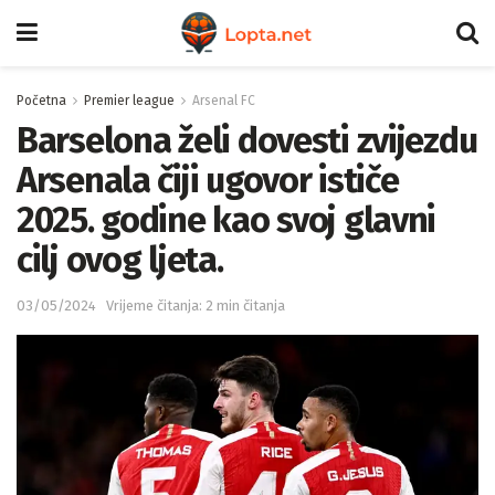
Početna
Premier league
Arsenal FC
Barselona želi dovesti zvijezdu
Arsenala čiji ugovor ističe
2025. godine kao svoj glavni
cilj ovog ljeta.
03/05/2024
Vrijeme čitanja: 2 min čitanja