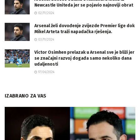
Newcastle Uniteda jer se pojavio najnoviji obrat
02/11/2024
Arsenal želi dovođenje zvijezde Premier lige dok
Mikel Arteta traži napadačka rješenja.
03/11/2024
Victor Osimhen prelazak u Arsenal sve je bliži jer
se značajni razvoj događa samo nekoliko dana
udaljenosti
17/06/2024
IZABRANO ZA VAS