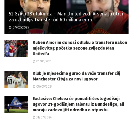
52 G/A u 38 utakmica – Man United vodi Arsenal u utrci
za uzbudljiv transfer od 60 miliona eura.
07/02/2025
Ruben Amorim donosi odluku o transferu nakon
mješovitog početka sezone zvijezde Man
United'a
01/01/2025
Klub je mjesecima gurao da veže transfer cilj
Manchester Cityja za novi ugovor.
08/09/2024
Exclusive: Chelsea će ponuditi šestogodišnji
ugovor 21-godišnjem talentu iz Bundeslige, ali
moraju zadovoljiti odredbu o otpustu.
31/07/2024