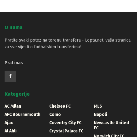
O nama
Pratite svaki potez na terenu transfera - Lopta.net, vaša stranica
za sve vijesti o fudbalskim transferima!
Prati nas
Kategorije
AC Milan
Chelsea FC
MLS
AFC Bournemouth
Como
Napoli
Ajax
Coventry City FC
Newcastle United
FC
Al Ahli
Crystal Palace FC
Norwich City FC