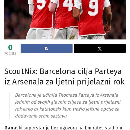
0
PODJELE
ScoutNix: Barcelona cilja Parteya
iz Arsenala za ljetni prijelazni rok
Barcelona je učinila Thomasa Parteya iz Arsenala
jednim od svojih glavnih ciljeva za ljetni prijelazni
rok kako bi katalonski klub tražio jeftine opcije za
dodavanje svom sastavu.
Gana
ski superstar je bez ugovora na Emirates stadionu