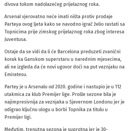
divova tokom nadolazećeg prijelaznog roka.
Arsenal vjerovatno neće imati ništa protiv prodaje
Parteya ovog ljeta kako se navodno igrač želio rastati sa
Topnicima prije zimskog prijelaznog roka zbog interesa
Juventusa.
Ostaje da se vidi da li će Barcelona preduzeti zvanični
korak ka Ganskom superstaru u narednim mjesecima,
ali ne izgleda da će novi ugovor doći na put veznjaku na
Emiratesu.
Partey je u Arsenalu od 2020. godine i nastupio je u 112
utakmica za klub Premijer lige. Prošle sezone bila je
najimpresivnija za veznjaka u Sjevernom Londonu jer je
odigrao ključnu ulogu u borbi Topnika za titulu u
Premijer ligi.
Međutim, trenutna sezona je suprotna jer je 30-