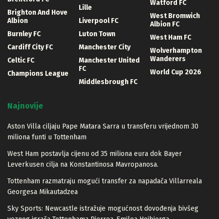
Watford FC
Lille
Brighton And Hove
West Bromwich
Albion
Liverpool FC
Albion FC
Burnley FC
Luton Town
West Ham FC
Cardiff City FC
Manchester City
Wolverhampton
Wanderers
Celtic FC
Manchester United
FC
World Cup 2026
Champions League
Middlesbrough FC
Najnovije
Aston Villa ciljaju Pape Matara Sarra u transferu vrijednom 30
miliona funti u Tottenham
West Ham postavlja cijenu od 35 miliona eura dok Bayer
Leverkusen cilja na Konstantinosa Mavropanosa.
Tottenham razmatraju mogući transfer za napadača Villarreala
Georgesa Mikautadzea
Sky Sports: Newcastle istražuje mogućnost dovođenja bivšeg