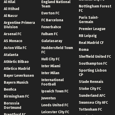
Al Hilal
England National
Team
Nottingham Forest
Al Ittihad
FC
Everton FC
Al Nassr
Paris Saint-
FC Barcelona
Germain
Argentine Primera
Division
Fenerbahce
Premier League
Arsenal FC
Fulham FC
RB Leipzig
AS Monaco
Galatasaray
Real Madrid CF
Aston Villa FC
Huddersfield Town
Roma
FC
Atalanta
Sheffield United FC
Hull City FC
Athletic Bilbao
Southampton FC
Inter Miami
Atletico Madrid
Sporting Lisbon
Inter Milan
CP
Bayer Leverkusen
International
Stade Rennais
Bayern Munich
Football
Stoke City FC
Benfica
Ipswich Town FC
Sunderland AFC
Birmingham FC
Juventus
Swansea City AFC
Borussia
Leeds United FC
Dortmund
Tottenham FC
Leicester City FC
Brentford FC