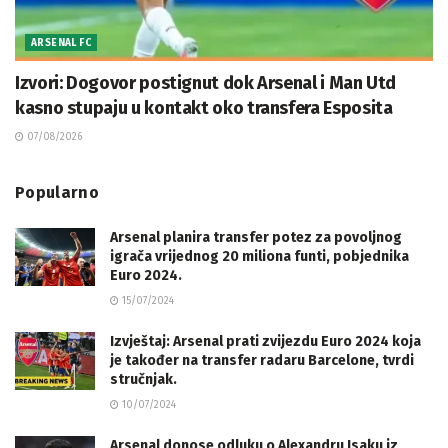
ARSENAL FC
Izvori: Dogovor postignut dok Arsenal i Man Utd
kasno stupaju u kontakt oko transfera Esposita
07/08/2026
Popularno
Arsenal planira transfer potez za povoljnog
igrača vrijednog 20 miliona funti, pobjednika
Euro 2024.
15/07/2024
Izvještaj: Arsenal prati zvijezdu Euro 2024 koja
je također na transfer radaru Barcelone, tvrdi
stručnjak.
10/07/2024
Arsenal donose odluku o Alexandru Isaku iz