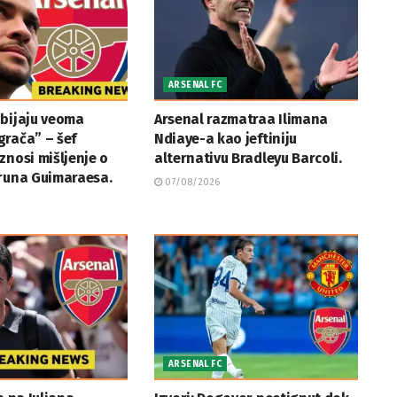
ARSENAL FC
obijaju veoma
Arsenal razmatraa Ilimana
rača” – šef
Ndiaye-a kao jeftiniju
znosi mišljenje o
alternativu Bradleyu Barcoli.
Bruna Guimaraesa.
07/08/2026
ARSENAL FC