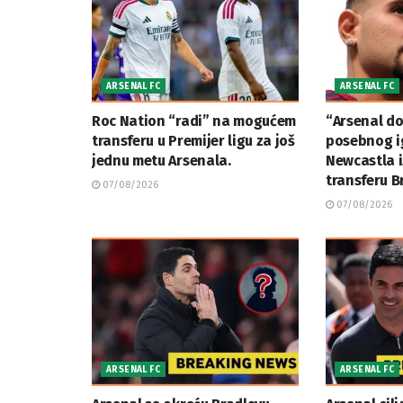
ARSENAL FC
ARSENAL FC
Roc Nation “radi” na mogućem
“Arsenal d
transferu u Premijer ligu za još
posebnog ig
jednu metu Arsenala.
Newcastla i
transferu 
07/08/2026
07/08/2026
ARSENAL FC
ARSENAL FC