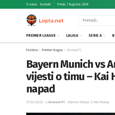
O nama
Kontakt
Petak, 7 Augusta, 2026
PREMIER LEAGUE
LALIGA
SERIE A
B
Početna
Premier league
Arsenal FC
Bayern Munich vs A
vijesti o timu – Ka
napad
17/04/2024
u
Arsenal FC
Vrijeme čitanja: 2 min čitanja