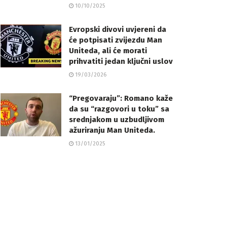
10/10/2025
Evropski divovi uvjereni da
će potpisati zvijezdu Man
Uniteda, ali će morati
prihvatiti jedan ključni uslov
19/03/2026
“Pregovaraju”: Romano kaže
da su “razgovori u toku” sa
srednjakom u uzbudljivom
ažuriranju Man Uniteda.
13/01/2025