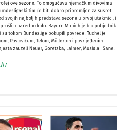
 trofej ove sezone. To omogućava njemačkim divovima
undesligaski tim će biti dobro pripremljen za susret
od svojih najboljih predstava sezone u prvoj utakmici, i
i prošli u naredno kolo. Bayern Munich je bio pobjednik
 su tokom Bundeslige pokupili povrede. Tuchel je
hom, Pavlovićem, Telom, Müllerom i povrijeđenim
mjesta zauzeli Neuer, Goretzka, Laimer, Musiala i Sane.
ChT