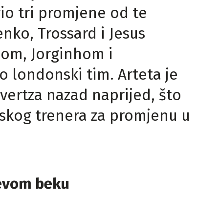
io tri promjene od te
nko, Trossard i Jesus
uom, Jorginhom i
o londonski tim. Arteta je
vertza nazad naprijed, što
nskog trenera za promjenu u
jevom beku