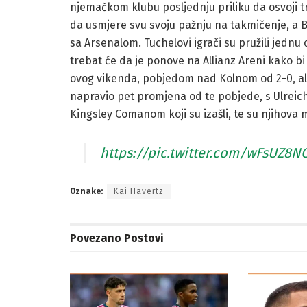
njemačkom klubu posljednju priliku da osvoji
da usmjere svu svoju pažnju na takmičenje, a B
sa Arsenalom. Tuchelovi igrači su pružili jednu 
trebat će da je ponove na Allianz Areni kako b
ovog vikenda, pobjedom nad Kolnom od 2-0, ali
napravio pet promjena od te pobjede, s Ulreic
Kingsley Comanom koji su izašli, te su njihova 
https://pic.twitter.com/wFsUZ8N
Oznake:
Kai Havertz
Povezano
Postovi