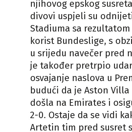
njihovog epskog susreta
divovi uspjeli su odnije
Stadiuma sa rezultatom 2
korist Bundeslige, s ob
u srijedu navečer pred 
je također pretrpio uda
osvajanje naslova u Prem
budući da je Aston Vill
došla na Emirates i osi
2-0. Ostaje da se vidi ka
Artetin tim pred susret