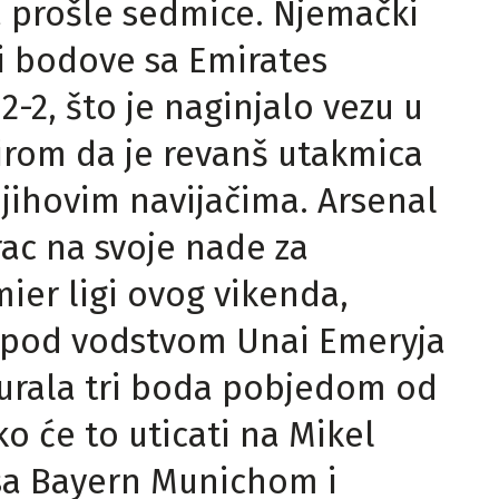
 prošle sedmice. Njemački
ti bodove sa Emirates
-2, što je naginjalo vezu u
zirom da je revanš utakmica
njihovim navijačima. Arsenal
rac na svoje nade za
ier ligi ovog vikenda,
a pod vodstvom Unai Emeryja
gurala tri boda pobjedom od
ko će to uticati na Mikel
 sa Bayern Munichom i