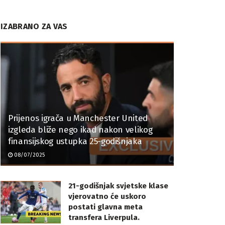
IZABRANO ZA VAS
Prijenos igrača u Manchester United
izgleda bliže nego ikad nakon velikog
finansijskog ustupka 25-godišnjaka
08/07/2025
21-godišnjak svjetske klase
vjerovatno će uskoro
postati glavna meta
transfera Liverpula.