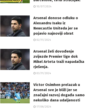
Barcelone, tvrdi stručnjak.
10/07/2024
Arsenal donose odluku o
Alexandru Isaku iz
Newcastle Uniteda jer se
pojavio najnoviji obrat
02/11/2024
Arsenal želi dovođenje
zvijezde Premier lige dok
Mikel Arteta traži napadačka
rješenja.
03/11/2024
Victor Osimhen prelazak u
Arsenal sve je bliži jer se
značajni razvoj događa samo
nekoliko dana udaljenosti
17/06/2024