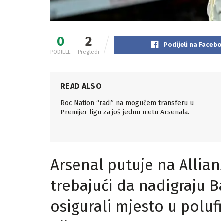
0
2
Podijeli na Faceb
PODJELE
Pregledi
READ ALSO
Roc Nation “radi” na mogućem transferu u
Premijer ligu za još jednu metu Arsenala.
Arsenal putuje na Allian
trebajući da nadigraju 
osigurali mjesto u polu