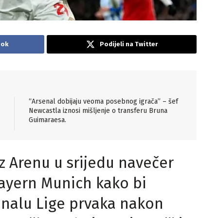
ook
Podijeli na Twitter
“Arsenal dobijaju veoma posebnog igrača” – šef
Newcastla iznosi mišljenje o transferu Bruna
Guimaraesa.
z Arenu u srijedu navečer
Bayern Munich kako bi
finalu Lige prvaka nakon