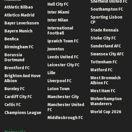
Sheffield United FC
Hull City FC
Athletic Bilbao
Southampton FC
Inter Miami
Atletico Madrid
Sporting Lisbon
Inter Milan
CP
Bayer Leverkusen
International
Stade Rennais
Bayern Munich
Football
Stoke City FC
Benfica
Ipswich Town FC
Sunderland AFC
Birmingham FC
Juventus
Swansea City AFC
Borussia
Leeds United FC
Dortmund
Tottenham FC
Leicester City FC
Brentford FC
Watford FC
Lille
Brighton And Hove
West Bromwich
Albion
Liverpool FC
Albion FC
Burnley FC
Luton Town
West Ham FC
Cardiff City FC
Manchester City
Wolverhampton
Wanderers
Celtic FC
Manchester United
FC
World Cup 2026
Champions League
Middlesbrough FC