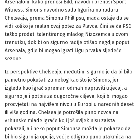
Arsenalom, kako prenosi Bild, navodi i prenosi Sport
Witness. Simons navodno sada figurira na radaru
Chelseaja, prema Simonu Phillipsu, mada ostaje da se
vidi koliko je realan ovaj potez za Plavce. Čini se će PSG
teško prodati talentiranog mladog Nizozemca u ovom
trenutku, dok bi on sigurno radije otišao negdje poput
Arsenala, gdje bi mogao igrati Ligu prvaka sljedeće
sezone.
Iz perspektive Chelseaja, međutim, sigurno je da bi bilo
pametno pokušati za nekog kao što je Simons, jer
izgleda kao igrač spreman odmah napraviti utjecaj, a
sigurno je i potpis za dugoročne ciljeve, koji bi mogao
procvjetati na najvišem nivou u Europi u narednih deset
ili više godina. Chelsea je potrošila puno novca na
vrhunske mlade igrače koji još uvijek nisu zaista
pokazali, ali neko poput Simonsa možda je pokazao da
bi bio sigurnija opcija, već je odigrao puno utakmica na