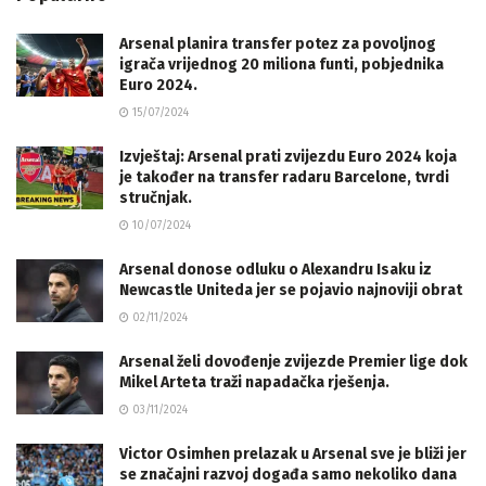
Arsenal planira transfer potez za povoljnog
igrača vrijednog 20 miliona funti, pobjednika
Euro 2024.
15/07/2024
Izvještaj: Arsenal prati zvijezdu Euro 2024 koja
je također na transfer radaru Barcelone, tvrdi
stručnjak.
10/07/2024
Arsenal donose odluku o Alexandru Isaku iz
Newcastle Uniteda jer se pojavio najnoviji obrat
02/11/2024
Arsenal želi dovođenje zvijezde Premier lige dok
Mikel Arteta traži napadačka rješenja.
03/11/2024
Victor Osimhen prelazak u Arsenal sve je bliži jer
se značajni razvoj događa samo nekoliko dana