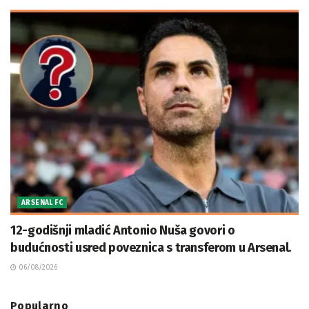
ARSENAL FC
12-godišnji mladić Antonio Nuša govori o
budućnosti usred poveznica s transferom u Arsenal.
06/08/2026
Popularno