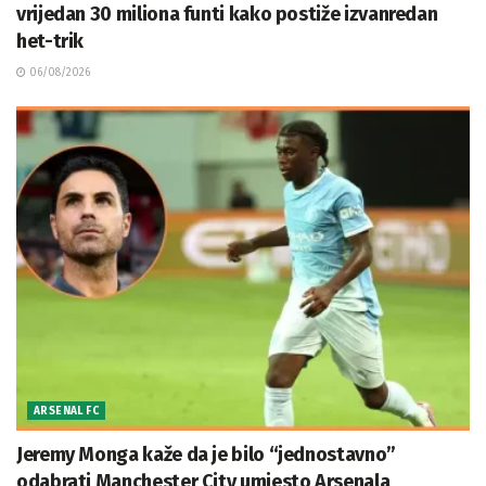
vrijedan 30 miliona funti kako postiže izvanredan
het-trik
06/08/2026
ARSENAL FC
Jeremy Monga kaže da je bilo “jednostavno”
odabrati Manchester City umjesto Arsenala