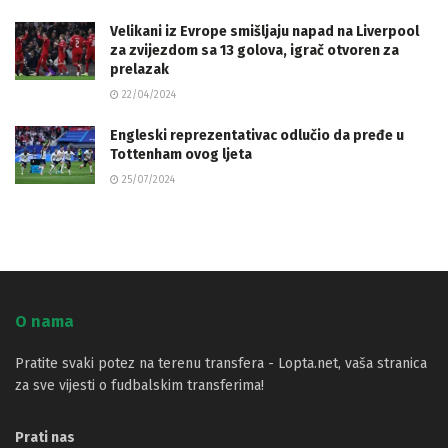
Velikani iz Evrope smišljaju napad na Liverpool
za zvijezdom sa 13 golova, igrač otvoren za
prelazak
22/04/2024
Engleski reprezentativac odlučio da pređe u
Tottenham ovog ljeta
25/07/2024
O nama
Pratite svaki potez na terenu transfera - Lopta.net, vaša stranica
za sve vijesti o fudbalskim transferima!
Prati nas