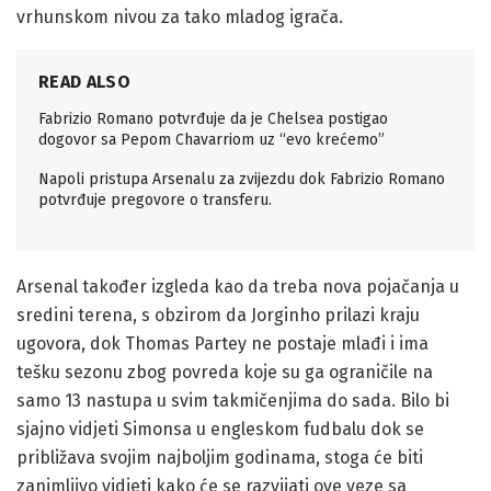
vrhunskom nivou za tako mladog igrača.
READ ALSO
Fabrizio Romano potvrđuje da je Chelsea postigao
dogovor sa Pepom Chavarriom uz “evo krećemo”
Napoli pristupa Arsenalu za zvijezdu dok Fabrizio Romano
potvrđuje pregovore o transferu.
Arsenal također izgleda kao da treba nova pojačanja u
sredini terena, s obzirom da Jorginho prilazi kraju
ugovora, dok Thomas Partey ne postaje mlađi i ima
tešku sezonu zbog povreda koje su ga ograničile na
samo 13 nastupa u svim takmičenjima do sada. Bilo bi
sjajno vidjeti Simonsa u engleskom fudbalu dok se
približava svojim najboljim godinama, stoga će biti
zanimljivo vidjeti kako će se razvijati ove veze sa