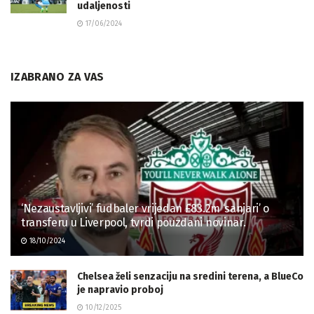
udaljenosti
17/06/2024
IZABRANO ZA VAS
‘Nezaustavljivi’ fudbaler vrijedan £83.2m ‘sanjari’ o
transferu u Liverpool, tvrdi pouzdani novinar.
18/10/2024
Chelsea želi senzaciju na sredini terena, a BlueCo
je napravio proboj
10/12/2025