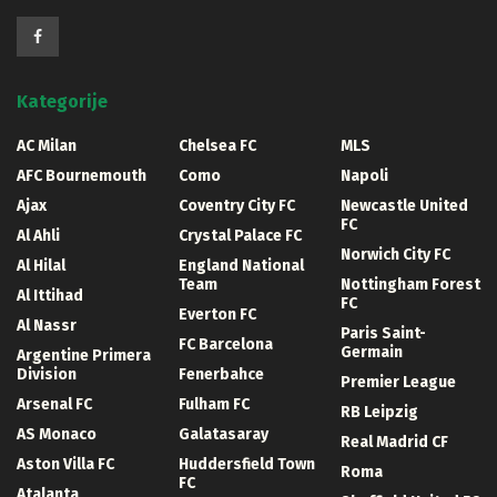
Kategorije
AC Milan
Chelsea FC
MLS
AFC Bournemouth
Como
Napoli
Ajax
Coventry City FC
Newcastle United
FC
Al Ahli
Crystal Palace FC
Norwich City FC
Al Hilal
England National
Team
Nottingham Forest
Al Ittihad
FC
Everton FC
Al Nassr
Paris Saint-
FC Barcelona
Germain
Argentine Primera
Division
Fenerbahce
Premier League
Arsenal FC
Fulham FC
RB Leipzig
AS Monaco
Galatasaray
Real Madrid CF
Aston Villa FC
Huddersfield Town
Roma
FC
Atalanta