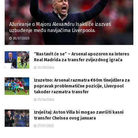
Ažuriranje o Majoru Alexandru Isaku će izazvati
uzbuđenje među navijačima Liverpoola.
28/07/2025
“Nastavit će se” – Arsenal upozoren na interes
Real Madrida za transfer zvijezdnog igrača
10/09/2024
Izuzetno: Arsenal razmatra €60m tinejdžera za
popravak problematične pozicije, Liverpool
također razmatra transfer
25/04/2024
Izvještaj: Aston Villa bi mogao završiti kasni
transfer Chelsea ovog januara
27/01/2025