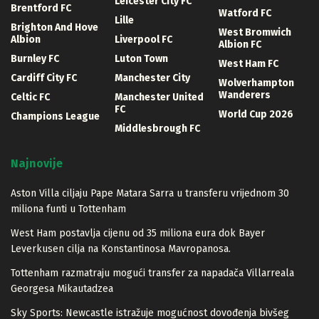
Leicester City FC
Brentford FC
Watford FC
Lille
Brighton And Hove
West Bromwich
Albion
Liverpool FC
Albion FC
Burnley FC
Luton Town
West Ham FC
Cardiff City FC
Manchester City
Wolverhampton
Wanderers
Celtic FC
Manchester United
FC
World Cup 2026
Champions League
Middlesbrough FC
Najnovije
Aston Villa ciljaju Pape Matara Sarra u transferu vrijednom 30
miliona funti u Tottenham
West Ham postavlja cijenu od 35 miliona eura dok Bayer
Leverkusen cilja na Konstantinosa Mavropanosa.
Tottenham razmatraju mogući transfer za napadača Villarreala
Georgesa Mikautadzea
Sky Sports: Newcastle istražuje mogućnost dovođenja bivšeg