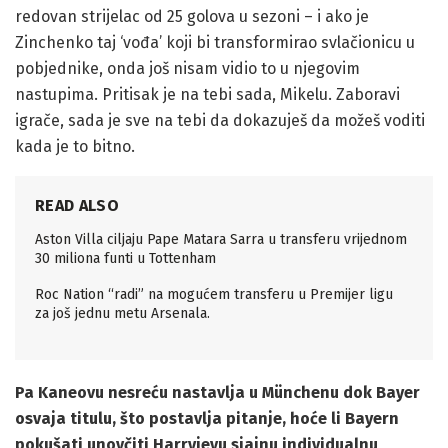
redovan strijelac od 25 golova u sezoni – i ako je
Zinchenko taj ‘vođa’ koji bi transformirao svlačionicu u
pobjednike, onda još nisam vidio to u njegovim
nastupima. Pritisak je na tebi sada, Mikelu. Zaboravi
igrače, sada je sve na tebi da dokazuješ da možeš voditi
kada je to bitno.
READ ALSO
Aston Villa ciljaju Pape Matara Sarra u transferu vrijednom
30 miliona funti u Tottenham
Roc Nation “radi” na mogućem transferu u Premijer ligu
za još jednu metu Arsenala.
Pa Kaneovu nesreću nastavlja u Münchenu dok Bayer
osvaja titulu, što postavlja pitanje, hoće li Bayern
pokušati unovčiti Harryjevu sjajnu individualnu