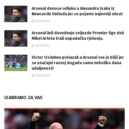
Arsenal donose odluku o Alexandru Isaku iz
Newcastle Uniteda jer se pojavio najnoviji obrat
02/11/2024
Arsenal želi dovođenje zvijezde Premier lige dok
Mikel Arteta traži napadačka rješenja.
03/11/2024
Victor Osimhen prelazak u Arsenal sve je bliži jer
se značajni razvoj događa samo nekoliko dana
udaljenosti
17/06/2024
IZABRANO ZA VAS