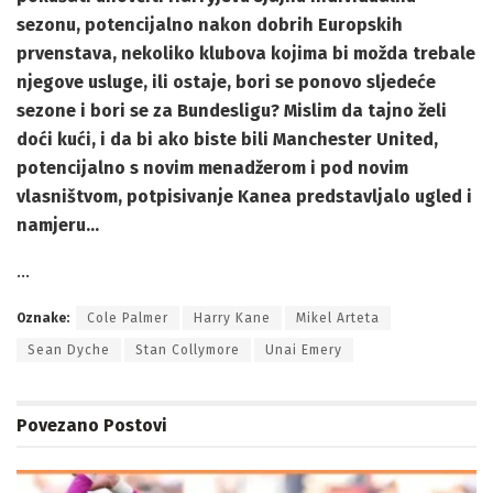
sezonu, potencijalno nakon dobrih Europskih
prvenstava, nekoliko klubova kojima bi možda trebale
njegove usluge, ili ostaje, bori se ponovo sljedeće
sezone i bori se za Bundesligu? Mislim da tajno želi
doći kući, i da bi ako biste bili Manchester United,
potencijalno s novim menadžerom i pod novim
vlasništvom, potpisivanje Kanea predstavljalo ugled i
namjeru…
…
Oznake:
Cole Palmer
Harry Kane
Mikel Arteta
Sean Dyche
Stan Collymore
Unai Emery
Povezano
Postovi