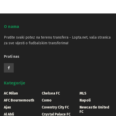
O nama
Pratite svaki potez na terenu transfera - Lopta.net, vaša stranica
za sve vijesti o fudbalskim transferima!
Prati nas
Kategorije
AC Milan
Chelsea FC
MLS
AFC Bournemouth
Como
Napoli
Ajax
Coventry City FC
Newcastle United
FC
Al Ahli
Crystal Palace FC