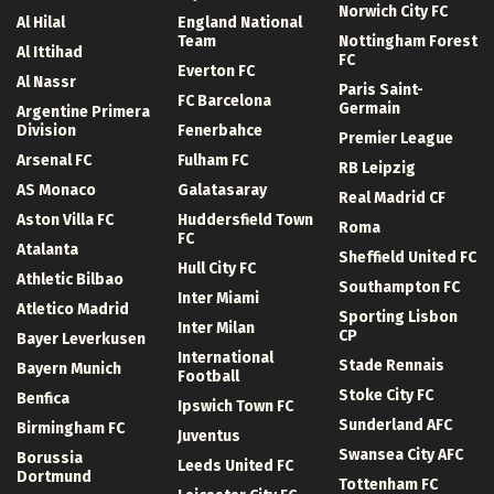
Norwich City FC
Al Hilal
England National
Team
Nottingham Forest
Al Ittihad
FC
Everton FC
Al Nassr
Paris Saint-
FC Barcelona
Germain
Argentine Primera
Division
Fenerbahce
Premier League
Arsenal FC
Fulham FC
RB Leipzig
AS Monaco
Galatasaray
Real Madrid CF
Aston Villa FC
Huddersfield Town
Roma
FC
Atalanta
Sheffield United FC
Hull City FC
Athletic Bilbao
Southampton FC
Inter Miami
Atletico Madrid
Sporting Lisbon
Inter Milan
CP
Bayer Leverkusen
International
Stade Rennais
Bayern Munich
Football
Stoke City FC
Benfica
Ipswich Town FC
Sunderland AFC
Birmingham FC
Juventus
Swansea City AFC
Borussia
Leeds United FC
Dortmund
Tottenham FC