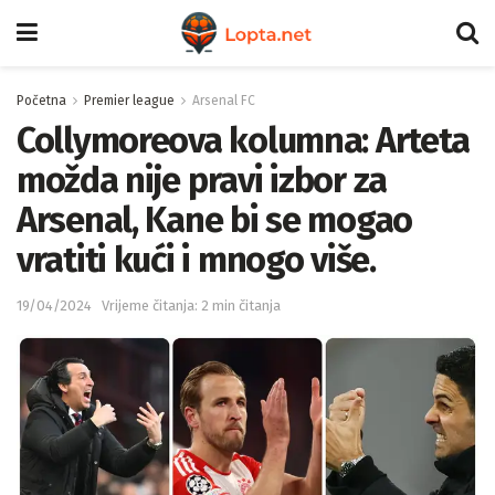
Početna
Premier league
Arsenal FC
Collymoreova kolumna: Arteta
možda nije pravi izbor za
Arsenal, Kane bi se mogao
vratiti kući i mnogo više.
19/04/2024
Vrijeme čitanja: 2 min čitanja