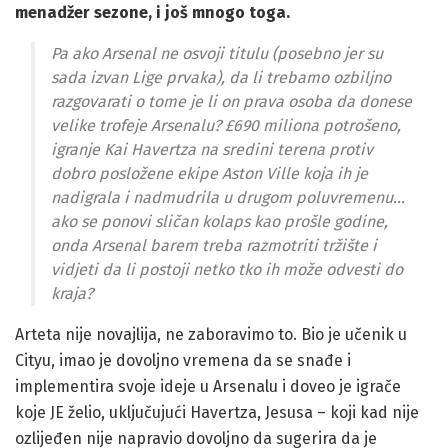
menadžer sezone, i još mnogo toga.
Pa ako Arsenal ne osvoji titulu (posebno jer su
sada izvan Lige prvaka), da li trebamo ozbiljno
razgovarati o tome je li on prava osoba da donese
velike trofeje Arsenalu? £690 miliona potrošeno,
igranje Kai Havertza na sredini terena protiv
dobro posložene ekipe Aston Ville koja ih je
nadigrala i nadmudrila u drugom poluvremenu…
ako se ponovi sličan kolaps kao prošle godine,
onda Arsenal barem treba razmotriti tržište i
vidjeti da li postoji netko tko ih može odvesti do
kraja?
Arteta nije novajlija, ne zaboravimo to. Bio je učenik u
Cityu, imao je dovoljno vremena da se snađe i
implementira svoje ideje u Arsenalu i doveo je igrače
koje JE želio, uključujući Havertza, Jesusa – koji kad nije
ozlijeđen nije napravio dovoljno da sugerira da je