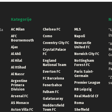
Kategorije
N
AC Milan
Chelsea FC
MLS
ša
“I
št
AFC
Como
Napoli
Bournemouth
Coventry City FC
Newcastle
“A
Ajax
United FC
Ne
Crystal Palace
Al Ahli
FC
Norwich City FC
Gu
Al Hilal
England
Nottingham
Ro
National Team
Forest FC
Al Ittihad
Pa
Everton FC
Paris Saint-
Al Nassr
Germain
“Z
FC Barcelona
Argentine
Premier League
su
Primera
Fenerbahce
Division
RB Leipzig
Fulham FC
Arsenal FC
Real Madrid CF
Galatasaray
AS Monaco
Roma
Huddersfield
Aston Villa FC
Town FC
Sheffield