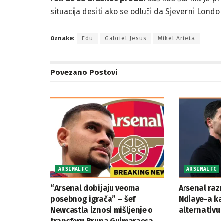
situacija desiti ako se odluči da Sjeverni Londo
Oznake:
Edu
Gabriel Jesus
Mikel Arteta
Povezano
Postovi
ARSENAL FC
ARSENAL FC
“Arsenal dobijaju veoma
Arsenal ra
posebnog igrača” – šef
Ndiaye-a ka
Newcastla iznosi mišljenje o
alternativu
transferu Bruna Guimaraesa.