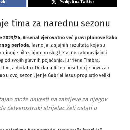
ook
Podijeli na Twitter
nje tima za narednu sezonu
 2023/24, Arsenal vjerovatno već pravi planove kako
ernog perioda.
Jasno je iz sjajnih rezultata koje su
rutiranje bilo sjajno prošlog ljeta, ne zaboravljajući
g od svojih glavnih pojačanja, Jurriena Timbra.
 tim, a dodatak Declana Ricea posebno je povezao
ao u ovoj sezoni, jer je Gabriel Jesus propustio veliki
tajao može navesti na zahtjeve za njegov
a četverostruki strijelac želi ostati u