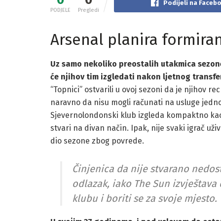
Podijeli na Faceb
PODJELE
Pregledi
Arsenal planira formira
Uz samo nekoliko preostalih utakmica sezone
će njihov tim izgledati nakon ljetnog transf
“Topnici” ostvarili u ovoj sezoni da je njihov rec
naravno da nisu mogli računati na usluge jedno
Sjevernolondonski klub izgleda kompaktno kao
stvari na divan način. Ipak, nije svaki igrač uživ
dio sezone zbog povrede.
Činjenica da nije stvarano nedos
odlazak, iako The Sun izvještava d
klubu i boriti se za svoje mjesto.