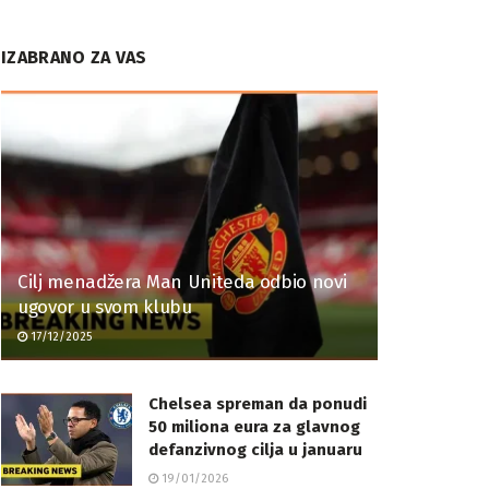
IZABRANO ZA VAS
Cilj menadžera Man Uniteda odbio novi
ugovor u svom klubu
17/12/2025
Chelsea spreman da ponudi
50 miliona eura za glavnog
defanzivnog cilja u januaru
19/01/2026