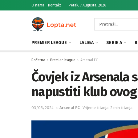
O nama
Kontakt
Petak, 7 Augusta, 2026
PREMIER LEAGUE
LALIGA
SERIE A
B
Početna
Premier league
Arsenal FC
Čovjek iz Arsenala sa
napustiti klub ovog 
03/05/2024
u
Arsenal FC
Vrijeme čitanja: 2 min čitanja