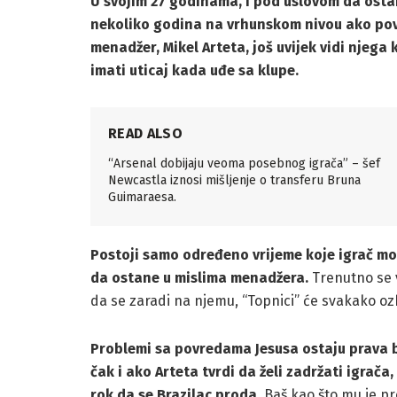
U svojim 27 godinama, i pod uslovom da ostan
nekoliko godina na vrhunskom nivou ako povra
menadžer, Mikel Arteta, još uvijek vidi njega 
imati uticaj kada uđe sa klupe.
READ ALSO
“Arsenal dobijaju veoma posebnog igrača” – šef
Newcastla iznosi mišljenje o transferu Bruna
Guimaraesa.
Postoji samo određeno vrijeme koje igrač mož
da ostane u mislima menadžera.
Trenutno se vj
da se zaradi na njemu, “Topnici” će svakako oz
Problemi sa povredama Jesusa ostaju prava 
čak i ako Arteta tvrdi da želi zadržati igrač
rok da se Brazilac proda.
Baš kao što mu je pre