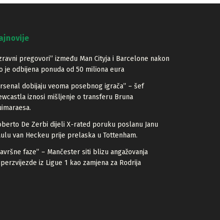
ajnovije
zravni pregovori” između Man Cityja i Barcelone nakon
o je odbijena ponuda od 50 miliona eura
rsenal dobijaju veoma posebnog igrača” – šef
wcastla iznosi mišljenje o transferu Bruna
imaraesa.
berto De Zerbi dijeli X-rated poruku poslanu Janu
ulu van Heckeu prije prelaska u Tottenham.
avršne faze” – Mančester siti blizu angažovanja
perzvijezde iz Ligue 1 kao zamjena za Rodrija