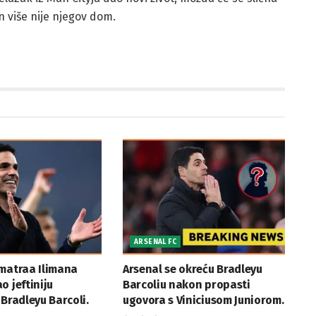
n više nije njegov dom.
ARSENAL FC
zmatraa Ilimana
Arsenal se okreću Bradleyu
o jeftiniju
Barcoliu nakon propasti
 Bradleyu Barcoli.
ugovora s Viniciusom Juniorom.