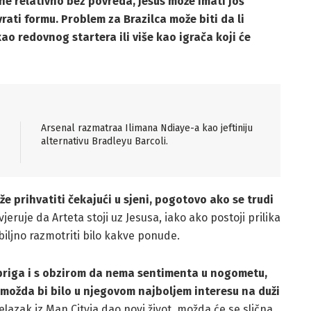
e relativno bez povreda, Jesus može imati još
ti formu. Problem za Brazilca može biti da li
kao redovnog startera ili više kao igrača koji će
Arsenal razmatraa Ilimana Ndiaye-a kao jeftiniju
alternativu Bradleyu Barcoli.
e prihvatiti čekajući u sjeni, pogotovo ako se trudi
eruje da Arteta stoji uz Jesusa, iako ako postoji prilika
biljno razmotriti bilo kakve ponude.
briga i s obzirom da nema sentimenta u nogometu,
a, možda bi bilo u njegovom najboljem interesu na duži
lazak iz Man Cityja dao novi život, možda će se slična