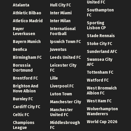
United FC
Atalanta
Hull City FC
Southampton
Athletic Bilbao
Inter Miami
FC
Atletico Madrid
Inter Milan
Sporting
Lisbon CP
Bayer
International
Leverkusen
Football
Stade Rennais
Bayern Munich
Ipswich Town FC
Stoke City FC
Benfica
Juventus
Sunderland AFC
Birmingham FC
Leeds United FC
Swansea City
AFC
Borussia
Leicester City
Dortmund
FC
Tottenham FC
Brentford FC
Lille
Watford FC
Brighton And
Liverpool FC
West Bromwich
Hove Albion
Albion FC
Luton Town
Burnley FC
West Ham FC
Manchester City
Cardiff City FC
Wolverhampton
Manchester
Wanderers
Celtic FC
United FC
World Cup 2026
Champions
Middlesbrough
League
FC