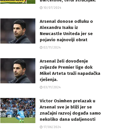
Barcelone, tvrdi stručnjak.
10/07/2024
Arsenal donose odluku o
Alexandru Isaku iz
Newcastle Uniteda jer se
pojavio najnoviji obrat
02/11/2024
Arsenal želi dovođenje
zvijezde Premier lige dok
Mikel Arteta traži napadačka
rješenja.
03/11/2024
Victor Osimhen prelazak u
Arsenal sve je bliži jer se
značajni razvoj događa samo
nekoliko dana udaljenosti
17/06/2024