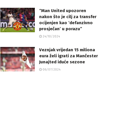
“Man United upozoren
nakon što je cilj za transfer
ocijenjen kao ‘defanzivno
prosječan’ u porazu”
24/10/2024
Veznjak vrijedan 15 miliona
eura želi igrati za Mančester
Junajted iduće sezone
06/07/2024