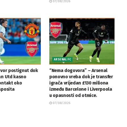
07/08/2026
ARSENAL FC
ovor postignut dok
“Nema dogovora” – Arsenal
an Utd kasno
ponovno vreba dok je transfer
ontakt oko
igrača vrijedan £130 miliona
sposita
između Barcelone i Liverpoola
u opasnosti od otmice.
07/08/2026