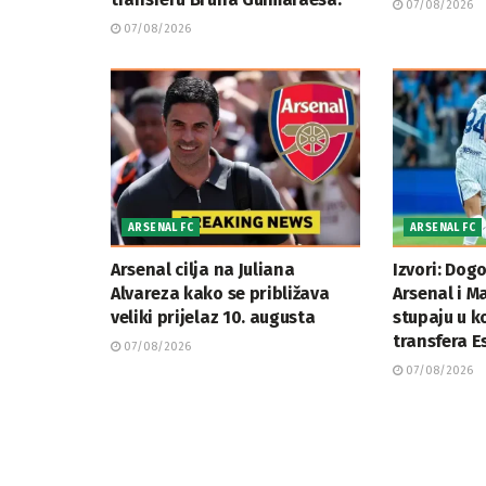
07/08/2026
07/08/2026
ARSENAL FC
ARSENAL FC
Arsenal cilja na Juliana
Izvori: Dog
Alvareza kako se približava
Arsenal i M
veliki prijelaz 10. augusta
stupaju u k
transfera E
07/08/2026
07/08/2026