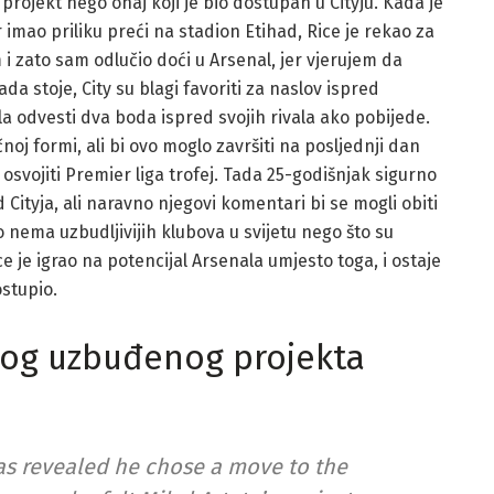
 projekt nego onaj koji je bio dostupan u Cityju. Kada je
 imao priliku preći na stadion Etihad, Rice je rekao za
m i zato sam odlučio doći u Arsenal, jer vjerujem da
da stoje, City su blagi favoriti za naslov ispred
la odvesti dva boda ispred svojih rivala ako pobijede.
j formi, ali bi ovo moglo završiti na posljednji dan
svojiti Premier liga trofej. Tada 25-godišnjak sigurno
 Cityja, ali naravno njegovi komentari bi se mogli obiti
o nema uzbudljivijih klubova u svijetu nego što su
ce je igrao na potencijal Arsenala umjesto toga, i ostaje
ostupio.
bog uzbuđenog projekta
as revealed he chose a move to the