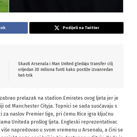
ook
Podijeli na Twitter
Skauti Arsenala i Man United gledaju transfer cilj
vrijedan 30 miliona funti kako postiže izvanredan
het-trik
 izabrao prelazak na stadion Emirates ovog ljeta jer je
viji od Manchester Cityja. Topnici se sada suočavaju s
 za naslov Premier lige, pri čemu Rice igra ključnu
 Hama Uniteda prošlog ljeta. Engleski reprezentativac
oš više napredovao u svom vremenu u Arsenalu, a čini se