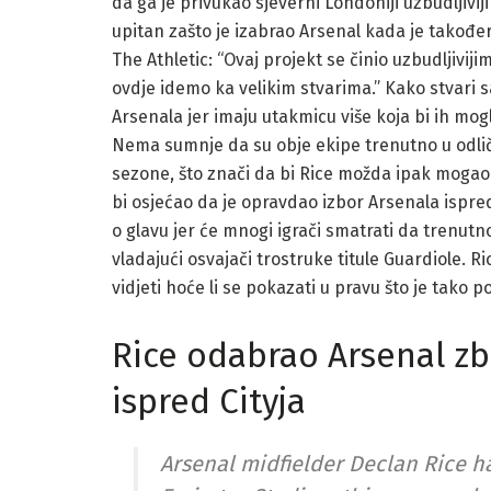
da ga je privukao sjeverni Londoniji uzbudljiviji
upitan zašto je izabrao Arsenal kada je također
The Athletic: “Ovaj projekt se činio uzbudljiviji
ovdje idemo ka velikim stvarima.” Kako stvari sa
Arsenala jer imaju utakmicu više koja bi ih mog
Nema sumnje da su obje ekipe trenutno u odlično
sezone, što znači da bi Rice možda ipak mogao o
bi osjećao da je opravdao izbor Arsenala ispred
o glavu jer će mnogi igrači smatrati da trenutn
vladajući osvajači trostruke titule Guardiole. Ri
vidjeti hoće li se pokazati u pravu što je tako p
Rice odabrao Arsenal z
ispred Cityja
Arsenal midfielder Declan Rice h