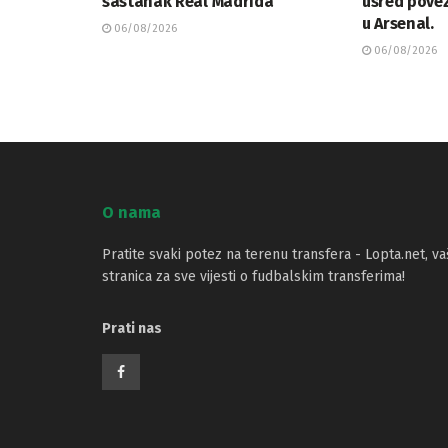
sastanak Real Madrida
usred povez
u Arsenal.
06/08/2026
06/08/2026
O nama
Pratite svaki potez na terenu transfera - Lopta.net, va
stranica za sve vijesti o fudbalskim transferima!
Prati nas