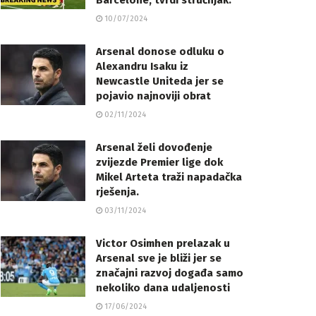
Barcelone, tvrdi stručnjak.
10/07/2024
Arsenal donose odluku o
Alexandru Isaku iz
Newcastle Uniteda jer se
pojavio najnoviji obrat
02/11/2024
Arsenal želi dovođenje
zvijezde Premier lige dok
Mikel Arteta traži napadačka
rješenja.
03/11/2024
Victor Osimhen prelazak u
Arsenal sve je bliži jer se
značajni razvoj događa samo
nekoliko dana udaljenosti
17/06/2024