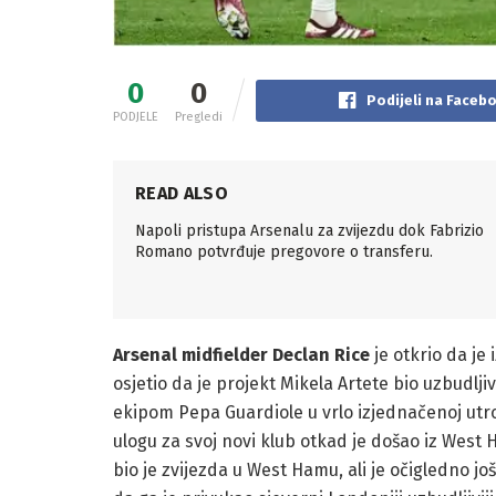
0
0
Podijeli na Faceb
PODJELE
Pregledi
READ ALSO
Napoli pristupa Arsenalu za zvijezdu dok Fabrizio
Romano potvrđuje pregovore o transferu.
Arsenal midfielder Declan Rice
je otkrio da je
osjetio da je projekt Mikela Artete bio uzbudlji
ekipom Pepa Guardiole u vrlo izjednačenoj utrci
ulogu za svoj novi klub otkad je došao iz West
bio je zvijezda u West Hamu, ali je očigledno j