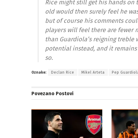
Rice might still get his hands on
old would then surely feel he was 
but of course his comments cou
players will feel there are fewer
than Guardiola’s reigning treble
potential instead, and it remains 
so.
Oznake:
Declan Rice
Mikel Arteta
Pep Guardiol
Povezano
Postovi