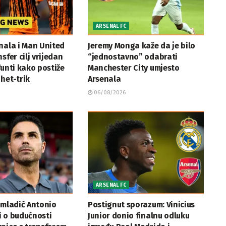
ARSENAL FC
nala i Man United
Jeremy Monga kaže da je bilo
sfer cilj vrijedan
“jednostavno” odabrati
funti kako postiže
Manchester City umjesto
het-trik
Arsenala
06/08/2026
ARSENAL FC
 mladić Antonio
Postignut sporazum: Vinicius
i o budućnosti
Junior donio finalnu odluku