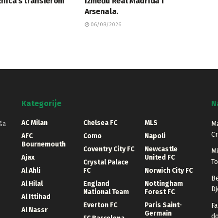
nica s transferom
između Real Madrida i
Arsenala.
06/08/2026
Kategorije
N
AC Milan
Chelsea FC
MLS
ša
Ma
Cr
AFC
Como
Napoli
Bournemouth
Coventry City FC
Newcastle
Mi
Ajax
United FC
T
Crystal Palace
Al Ahli
FC
Norwich City FC
Be
Al Hilal
England
Nottingham
Dj
National Team
Forest FC
Al Ittihad
Everton FC
Paris Saint-
Fa
Al Nassr
Germain
d