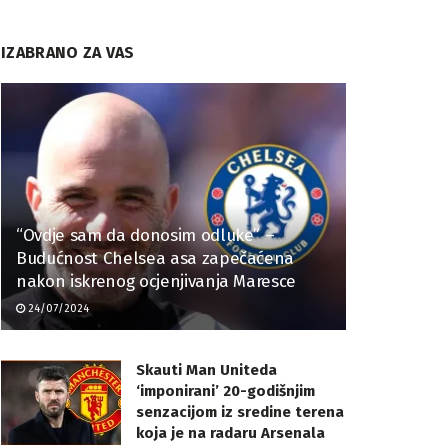
IZABRANO ZA VAS
“Ovdje sam da donosim odluke” –
Budućnost Chelsea asa zapečaćena
nakon iskrenog ocjenjivanja Maresce
24/07/2024
Skauti Man Uniteda
‘imponirani’ 20-godišnjim
senzacijom iz sredine terena
koja je na radaru Arsenala