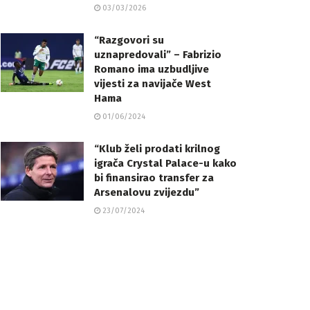
03/03/2026
“Razgovori su
uznapredovali” – Fabrizio
Romano ima uzbudljive
vijesti za navijače West
Hama
01/06/2024
“Klub želi prodati krilnog
igrača Crystal Palace-u kako
bi finansirao transfer za
Arsenalovu zvijezdu”
23/07/2024