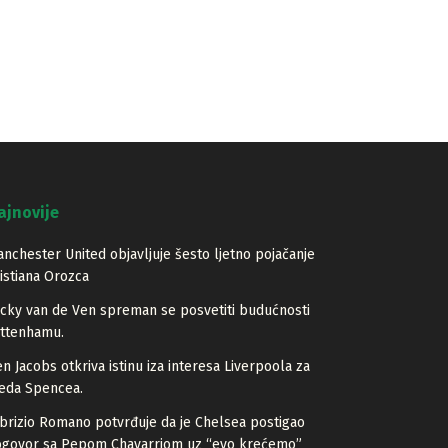
ajnovije
nchester United objavljuje šesto ljetno pojačanje
istiana Orozca
cky van de Ven spreman se posvetiti budućnosti
ottenhamu.
n Jacobs otkriva istinu iza interesa Liverpoola za
eda Spencea.
brizio Romano potvrđuje da je Chelsea postigao
ogovor sa Pepom Chavarriom uz “evo krećemo”