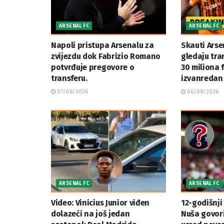
ARSENAL FC
ARSENAL FC
Napoli pristupa Arsenalu za
Skauti Arse
zvijezdu dok Fabrizio Romano
gledaju tran
potvrđuje pregovore o
30 miliona 
transferu.
izvanredan 
07/08/2026
06/08/2026
ARSENAL FC
ARSENAL FC
Video: Vinicius Junior viđen
12-godišnji
dolazeći na još jedan
Nuša govor