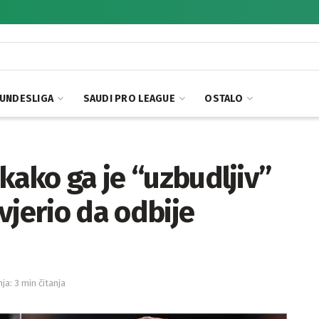
UNDESLIGA
SAUDI PRO LEAGUE
OSTALO
kako ga je “uzbudljiv”
vjerio da odbije
nja: 3 min čitanja