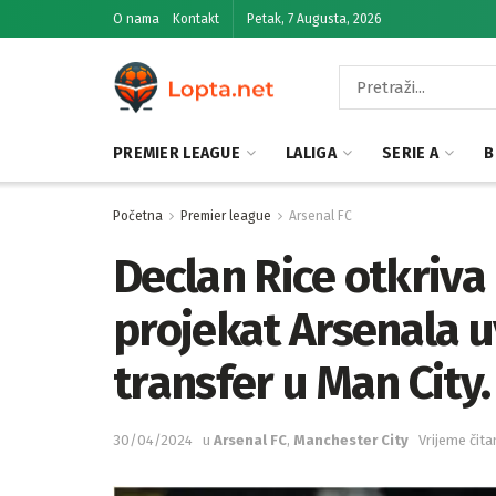
O nama
Kontakt
Petak, 7 Augusta, 2026
PREMIER LEAGUE
LALIGA
SERIE A
B
Početna
Premier league
Arsenal FC
Declan Rice otkriva 
projekat Arsenala u
transfer u Man City.
30/04/2024
u
Arsenal FC
,
Manchester City
Vrijeme čita