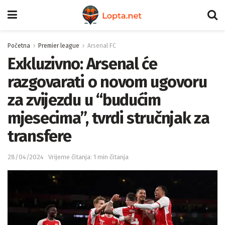
Početna
Premier league
Arsenal FC
Exkluzivno: Arsenal će
razgovarati o novom ugovoru
za zvijezdu u “budućim
mjesecima”, tvrdi stručnjak za
transfere
28/04/2024
Vrijeme čitanja: 1 min čitanja