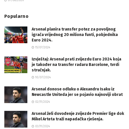
07/08/2026
Popularno
Arsenal planira transfer potez za povoljnog
igrača vrijednog 20 miliona funti, pobjednika
Euro 2024.
15/07/2024
Izvještaj: Arsenal prati zvijezdu Euro 2024 koja
je također na transfer radaru Barcelone, tvrdi
stručnjak.
10/07/2024
Arsenal donose odluku o Alexandru Isaku iz
Newcastle Uniteda jer se pojavio najnoviji obrat
02/11/2024
Arsenal želi dovođenje zvijezde Premier lige dok
Mikel Arteta traži napadačka rješenja.
03/11/2024