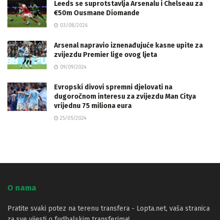
Leeds se suprotstavlja Arsenalu i Chelseau za
€50m Ousmane Diomande
03/08/2026
Arsenal napravio iznenađujuće kasne upite za
zvijezdu Premier lige ovog ljeta
09/09/2024
Evropski divovi spremni djelovati na
dugoročnom interesu za zvijezdu Man Citya
vrijednu 75 miliona eura
25/05/2024
O nama
Pratite svaki potez na terenu transfera - Lopta.net, vaša stranica
za sve vijesti o fudbalskim transferima!