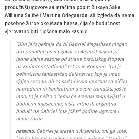
produživši ugovore sa igračima poput Bukayo Sake,
Williama Salibe i Martina Odegaarda, ali izgleda da nema
posebne žurbe oko Magalhaesa, čija će budućnost
vjerovatno biti riješena malo kasnije.
“Bilo je izvještaja da bi Gabriel Magalhaes mogao
biti ponuđen novi ugovor za Arsenal nakon još
jedne sjajne sezone od strane brazilskog štopera
na Emirates stadionu,” rekao je Romano. “On je
definitivno fantastičan defanzivac koji je imao
sjajnu sezonu, ali za sada nisam upoznat sa ničim
naprednim ili konkretnim u ovom trenutku, još je
rano; to je nešto o čemu će Arsenal raspravljati u
budućim mjesecima, ništa hitno ili urgentno
budući da Gabriel ima još tri godine ugovora i
nema žurbe.
naravno
, Gabriel je sretan u Arsenalu, oni ga vole,
i to će biti raspravljeno u pravo vrijeme.” Navijači