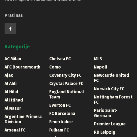
Prati nas
Kategorije
AC Milan
Chelsea FC
MLS
AFC Bournemouth
Como
Napoli
Ajax
Coventry City FC
Newcastle United
FC
Al Ahli
Crystal Palace FC
Norwich City FC
Al Hilal
England National
Team
Nottingham Forest
Al Ittihad
FC
Everton FC
Al Nassr
Paris Saint-
FC Barcelona
Germain
Argentine Primera
Division
Fenerbahce
Premier League
Arsenal FC
Fulham FC
RB Leipzig