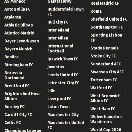
AS Monaco
Galatasaray
Real Madrid CF
Aston Villa FC
Huddersfield Town
Roma
FC
Atalanta
Sheffield United FC
Hull City FC
Athletic Bilbao
Southampton FC
Inter Miami
Atletico Madrid
Sporting Lisbon
Inter Milan
CP
Bayer Leverkusen
International
Stade Rennais
Bayern Munich
Football
Stoke City FC
Benfica
Ipswich Town FC
Sunderland AFC
Birmingham FC
Juventus
Swansea City AFC
Borussia
Leeds United FC
Dortmund
Tottenham FC
Leicester City FC
Brentford FC
Watford FC
Lille
Brighton And Hove
West Bromwich
Albion
Liverpool FC
Albion FC
Burnley FC
Luton Town
West Ham FC
Cardiff City FC
Manchester City
Wolverhampton
Wanderers
Celtic FC
Manchester United
FC
World Cup 2026
Champions League