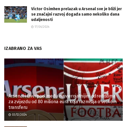
Victor Osimhen prelazak u Arsenal sve je bliži jer
se značajni razvoj događa samo nekoliko dana
udaljenosti
17/06/2024
IZABRANO ZA VAS
Arsenal i Liverpool među najvjerojatnijim odredištima
za zvijezdu od 80 miliona eura koja razmišlja o velikom
transferu
03/12/2024