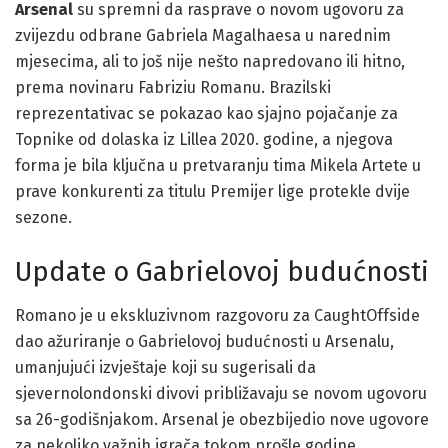
Arsenal
su spremni da rasprave o novom ugovoru za
zvijezdu odbrane Gabriela Magalhaesa u narednim
mjesecima, ali to još nije nešto napredovano ili hitno,
prema novinaru Fabriziu Romanu. Brazilski
reprezentativac se pokazao kao sjajno pojačanje za
Topnike od dolaska iz Lillea 2020. godine, a njegova
forma je bila ključna u pretvaranju tima Mikela Artete u
prave konkurenti za titulu Premijer lige protekle dvije
sezone.
Update o Gabrielovoj budućnosti
Romano je u ekskluzivnom razgovoru za CaughtOffside
dao ažuriranje o Gabrielovoj budućnosti u Arsenalu,
umanjujući izvještaje koji su sugerisali da
sjevernolondonski divovi približavaju se novom ugovoru
sa 26-godišnjakom. Arsenal je obezbijedio nove ugovore
za nekoliko važnih igrača tokom prošle godine,