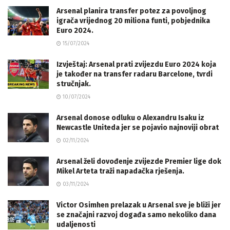
Arsenal planira transfer potez za povoljnog
igrača vrijednog 20 miliona funti, pobjednika
Euro 2024.
15/07/2024
Izvještaj: Arsenal prati zvijezdu Euro 2024 koja
je također na transfer radaru Barcelone, tvrdi
stručnjak.
10/07/2024
Arsenal donose odluku o Alexandru Isaku iz
Newcastle Uniteda jer se pojavio najnoviji obrat
02/11/2024
Arsenal želi dovođenje zvijezde Premier lige dok
Mikel Arteta traži napadačka rješenja.
03/11/2024
Victor Osimhen prelazak u Arsenal sve je bliži jer
se značajni razvoj događa samo nekoliko dana
udaljenosti