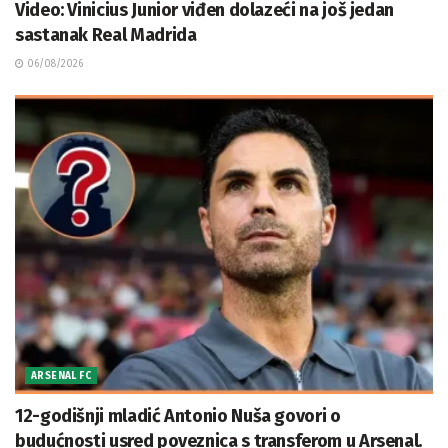
Video: Vinicius Junior viđen dolazeći na još jedan
sastanak Real Madrida
06/08/2026
ARSENAL FC
12-godišnji mladić Antonio Nuša govori o
budućnosti usred poveznica s transferom u Arsenal.