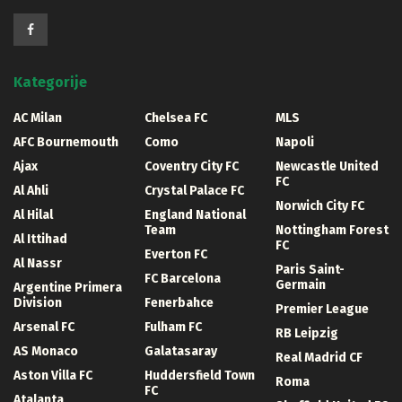
Kategorije
AC Milan
Chelsea FC
MLS
AFC Bournemouth
Como
Napoli
Ajax
Coventry City FC
Newcastle United
FC
Al Ahli
Crystal Palace FC
Norwich City FC
Al Hilal
England National
Team
Nottingham Forest
Al Ittihad
FC
Everton FC
Al Nassr
Paris Saint-
FC Barcelona
Germain
Argentine Primera
Division
Fenerbahce
Premier League
Arsenal FC
Fulham FC
RB Leipzig
AS Monaco
Galatasaray
Real Madrid CF
Aston Villa FC
Huddersfield Town
Roma
FC
Atalanta