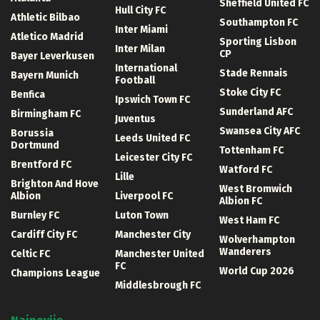
Sheffield United FC
Hull City FC
Athletic Bilbao
Southampton FC
Inter Miami
Atletico Madrid
Sporting Lisbon
Inter Milan
CP
Bayer Leverkusen
International
Stade Rennais
Bayern Munich
Football
Stoke City FC
Benfica
Ipswich Town FC
Sunderland AFC
Birmingham FC
Juventus
Swansea City AFC
Borussia
Leeds United FC
Dortmund
Tottenham FC
Leicester City FC
Brentford FC
Watford FC
Lille
Brighton And Hove
West Bromwich
Albion
Liverpool FC
Albion FC
Burnley FC
Luton Town
West Ham FC
Cardiff City FC
Manchester City
Wolverhampton
Wanderers
Celtic FC
Manchester United
FC
World Cup 2026
Champions League
Middlesbrough FC