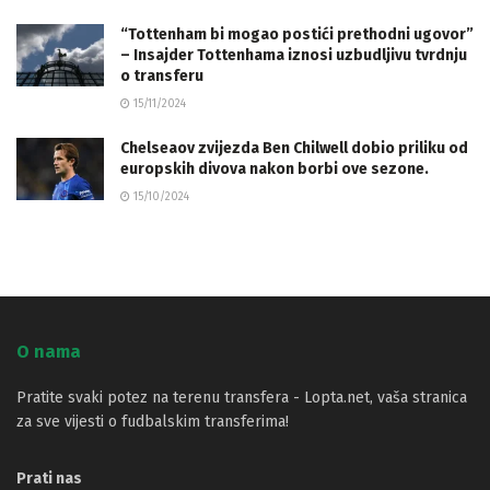
“Tottenham bi mogao postići prethodni ugovor”
– Insajder Tottenhama iznosi uzbudljivu tvrdnju
o transferu
15/11/2024
Chelseaov zvijezda Ben Chilwell dobio priliku od
europskih divova nakon borbi ove sezone.
15/10/2024
O nama
Pratite svaki potez na terenu transfera - Lopta.net, vaša stranica
za sve vijesti o fudbalskim transferima!
Prati nas