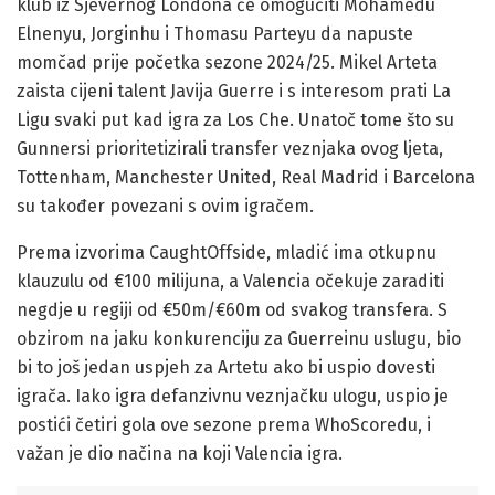
klub iz Sjevernog Londona će omogućiti Mohamedu
Elnenyu, Jorginhu i Thomasu Parteyu da napuste
momčad prije početka sezone 2024/25. Mikel Arteta
zaista cijeni talent Javija Guerre i s interesom prati La
Ligu svaki put kad igra za Los Che. Unatoč tome što su
Gunnersi prioritetizirali transfer veznjaka ovog ljeta,
Tottenham, Manchester United, Real Madrid i Barcelona
su također povezani s ovim igračem.
Prema izvorima CaughtOffside, mladić ima otkupnu
klauzulu od €100 milijuna, a Valencia očekuje zaraditi
negdje u regiji od €50m/€60m od svakog transfera. S
obzirom na jaku konkurenciju za Guerreinu uslugu, bio
bi to još jedan uspjeh za Artetu ako bi uspio dovesti
igrača. Iako igra defanzivnu veznjačku ulogu, uspio je
postići četiri gola ove sezone prema WhoScoredu, i
važan je dio načina na koji Valencia igra.