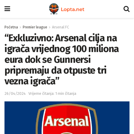
Početna
Premier league
Arsenal FC
“Exkluzivno: Arsenal cilja na
igrača vrijednog 100 miliona
eura dok se Gunnersi
pripremaju da otpuste tri
vezna igrača”
26/04/2024
Vrijeme čitanja: 1 min čitanja