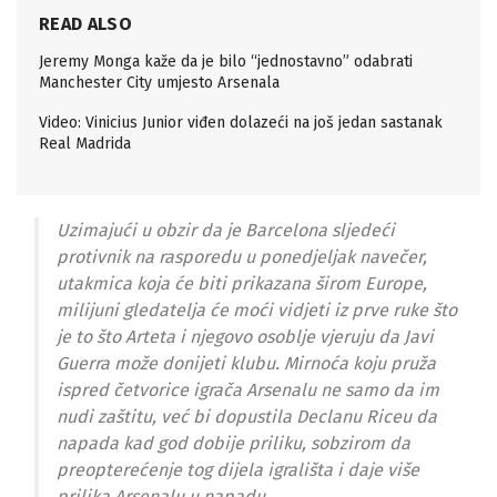
READ ALSO
Jeremy Monga kaže da je bilo “jednostavno” odabrati
Manchester City umjesto Arsenala
Video: Vinicius Junior viđen dolazeći na još jedan sastanak
Real Madrida
Uzimajući u obzir da je Barcelona sljedeći
protivnik na rasporedu u ponedjeljak navečer,
utakmica koja će biti prikazana širom Europe,
milijuni gledatelja će moći vidjeti iz prve ruke što
je to što Arteta i njegovo osoblje vjeruju da Javi
Guerra može donijeti klubu. Mirnoća koju pruža
ispred četvorice igrača Arsenalu ne samo da im
nudi zaštitu, već bi dopustila Declanu Riceu da
napada kad god dobije priliku, sobzirom da
preopterećenje tog dijela igrališta i daje više
prilika Arsenalu u napadu.