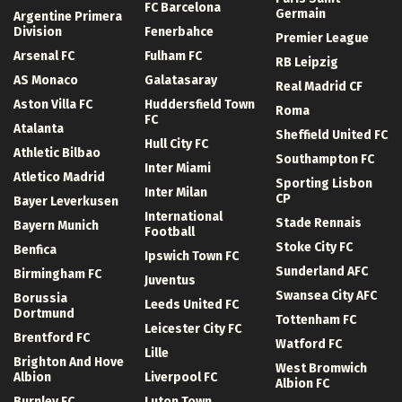
FC Barcelona
Germain
Argentine Primera
Division
Fenerbahce
Premier League
Arsenal FC
Fulham FC
RB Leipzig
AS Monaco
Galatasaray
Real Madrid CF
Aston Villa FC
Huddersfield Town
Roma
FC
Atalanta
Sheffield United FC
Hull City FC
Athletic Bilbao
Southampton FC
Inter Miami
Atletico Madrid
Sporting Lisbon
Inter Milan
CP
Bayer Leverkusen
International
Stade Rennais
Bayern Munich
Football
Stoke City FC
Benfica
Ipswich Town FC
Sunderland AFC
Birmingham FC
Juventus
Swansea City AFC
Borussia
Leeds United FC
Dortmund
Tottenham FC
Leicester City FC
Brentford FC
Watford FC
Lille
Brighton And Hove
West Bromwich
Albion
Liverpool FC
Albion FC
Burnley FC
Luton Town