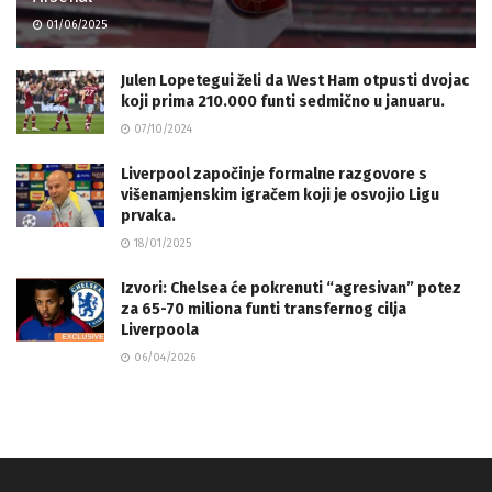
01/06/2025
Julen Lopetegui želi da West Ham otpusti dvojac
koji prima 210.000 funti sedmično u januaru.
07/10/2024
Liverpool započinje formalne razgovore s
višenamjenskim igračem koji je osvojio Ligu
prvaka.
18/01/2025
Izvori: Chelsea će pokrenuti “agresivan” potez
za 65-70 miliona funti transfernog cilja
Liverpoola
06/04/2026