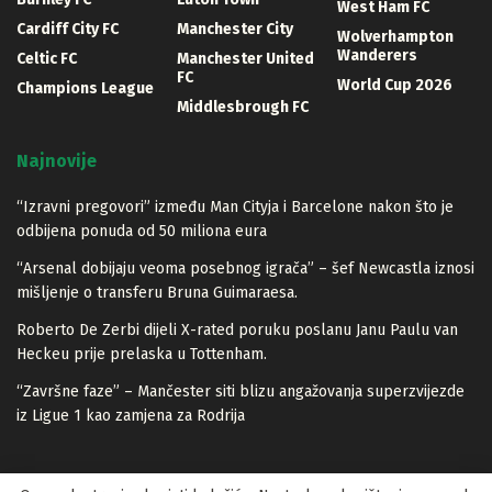
West Ham FC
Cardiff City FC
Manchester City
Wolverhampton
Wanderers
Celtic FC
Manchester United
FC
World Cup 2026
Champions League
Middlesbrough FC
Najnovije
“Izravni pregovori” između Man Cityja i Barcelone nakon što je
odbijena ponuda od 50 miliona eura
“Arsenal dobijaju veoma posebnog igrača” – šef Newcastla iznosi
mišljenje o transferu Bruna Guimaraesa.
Roberto De Zerbi dijeli X-rated poruku poslanu Janu Paulu van
Heckeu prije prelaska u Tottenham.
“Završne faze” – Mančester siti blizu angažovanja superzvijezde
iz Ligue 1 kao zamjena za Rodrija