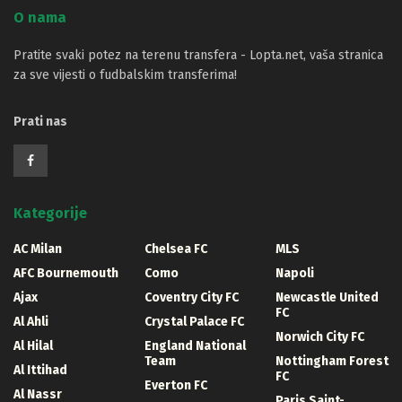
O nama
Pratite svaki potez na terenu transfera - Lopta.net, vaša stranica
za sve vijesti o fudbalskim transferima!
Prati nas
Kategorije
AC Milan
Chelsea FC
MLS
AFC Bournemouth
Como
Napoli
Ajax
Coventry City FC
Newcastle United
FC
Al Ahli
Crystal Palace FC
Norwich City FC
Al Hilal
England National
Team
Nottingham Forest
Al Ittihad
FC
Everton FC
Al Nassr
Paris Saint-