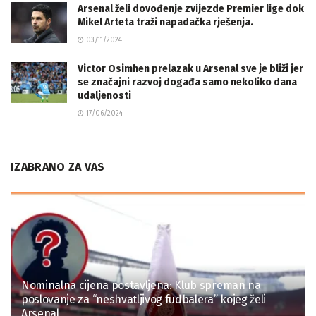
Arsenal želi dovođenje zvijezde Premier lige dok
Mikel Arteta traži napadačka rješenja.
03/11/2024
Victor Osimhen prelazak u Arsenal sve je bliži jer
se značajni razvoj događa samo nekoliko dana
udaljenosti
17/06/2024
IZABRANO ZA VAS
Nominalna cijena postavljena: Klub spreman na
poslovanje za “neshvatljivog fudbalera” kojeg želi
Arsenal