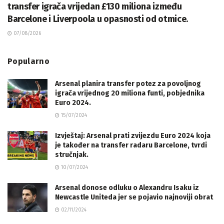
transfer igrača vrijedan £130 miliona između
Barcelone i Liverpoola u opasnosti od otmice.
07/08/2026
Popularno
Arsenal planira transfer potez za povoljnog
igrača vrijednog 20 miliona funti, pobjednika
Euro 2024.
15/07/2024
Izvještaj: Arsenal prati zvijezdu Euro 2024 koja
je također na transfer radaru Barcelone, tvrdi
stručnjak.
10/07/2024
Arsenal donose odluku o Alexandru Isaku iz
Newcastle Uniteda jer se pojavio najnoviji obrat
02/11/2024