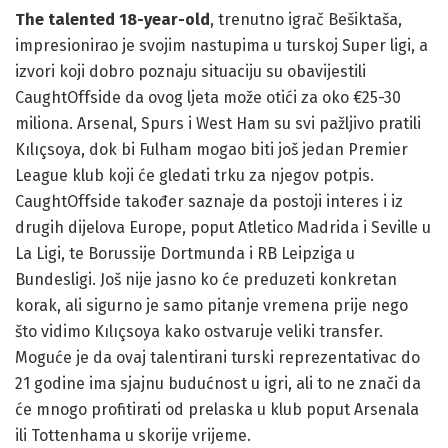
The talented 18-year-old
, trenutno igrač Bešiktaša,
impresionirao je svojim nastupima u turskoj Super ligi, a
izvori koji dobro poznaju situaciju su obavijestili
CaughtOffside da ovog ljeta može otići za oko €25-30
miliona. Arsenal, Spurs i West Ham su svi pažljivo pratili
Kılıçsoya, dok bi Fulham mogao biti još jedan Premier
League klub koji će gledati trku za njegov potpis.
CaughtOffside također saznaje da postoji interes i iz
drugih dijelova Europe, poput Atletico Madrida i Seville u
La Ligi, te Borussije Dortmunda i RB Leipziga u
Bundesligi. Još nije jasno ko će preduzeti konkretan
korak, ali sigurno je samo pitanje vremena prije nego
što vidimo Kılıçsoya kako ostvaruje veliki transfer.
Moguće je da ovaj talentirani turski reprezentativac do
21 godine ima sjajnu budućnost u igri, ali to ne znači da
će mnogo profitirati od prelaska u klub poput Arsenala
ili Tottenhama u skorije vrijeme.