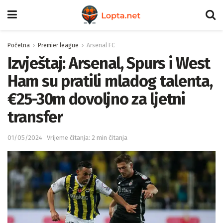
Početna
Premier league
Arsenal FC
Izvještaj: Arsenal, Spurs i West
Ham su pratili mladog talenta,
€25-30m dovoljno za ljetni
transfer
01/05/2024
Vrijeme čitanja: 2 min čitanja