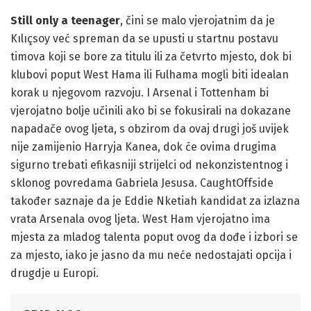
Still only a teenager
, čini se malo vjerojatnim da je
Kılıçsoy već spreman da se upusti u startnu postavu
timova koji se bore za titulu ili za četvrto mjesto, dok bi
klubovi poput West Hama ili Fulhama mogli biti idealan
korak u njegovom razvoju. I Arsenal i Tottenham bi
vjerojatno bolje učinili ako bi se fokusirali na dokazane
napadače ovog ljeta, s obzirom da ovaj drugi još uvijek
nije zamijenio Harryja Kanea, dok će ovima drugima
sigurno trebati efikasniji strijelci od nekonzistentnog i
sklonog povredama Gabriela Jesusa. CaughtOffside
također saznaje da je Eddie Nketiah kandidat za izlazna
vrata Arsenala ovog ljeta. West Ham vjerojatno ima
mjesta za mladog talenta poput ovog da dođe i izbori se
za mjesto, iako je jasno da mu neće nedostajati opcija i
drugdje u Europi.