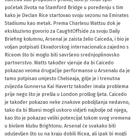
početak života na Stamford Bridge u poređenju s tim
kako je Declan Rice startovao svoju sezonu na Emirates
Stadiumu kao metak. Prema Charlesu Wattsu dok je
ekskluzivno govorio za CaughtOffside za svoju Daily
Briefing kolumnu, Arsenal je zaista želio Caiceda, i bio je
voljan potpisati Ekvadorskog internacionalca zajedno s
Riceom što bi moglo biti savršeno srednjoplinovsko
partnerstvo. Watts također vjeruje da bi Caicedo
pokazao veoma drugačije performanse u Arsenalu da je
tamo potpisao umjesto Chelseaja, gdje je i trenutna
zvijezda Gunnersa Kai Havertz također imala problema
prije nego što je prešla u London prošlog ljeta. Caicedo
je također pokazao neke znakove poboljšanja nedavno,
tako da bi Bluesi mogli uskoro vidjeti najbolje od njega,
kao što je pokazao veliki potencijal tokom svog vremena
u bivšem klubu Brightonu. Arsenal će svakako biti
oduševljen što su na kraju dobili Ricea, ali ipak bi mogli