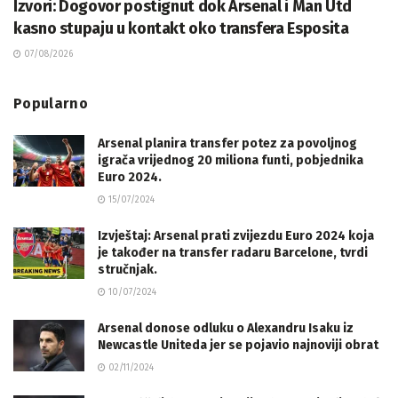
Izvori: Dogovor postignut dok Arsenal i Man Utd
kasno stupaju u kontakt oko transfera Esposita
07/08/2026
Popularno
Arsenal planira transfer potez za povoljnog
igrača vrijednog 20 miliona funti, pobjednika
Euro 2024.
15/07/2024
Izvještaj: Arsenal prati zvijezdu Euro 2024 koja
je također na transfer radaru Barcelone, tvrdi
stručnjak.
10/07/2024
Arsenal donose odluku o Alexandru Isaku iz
Newcastle Uniteda jer se pojavio najnoviji obrat
02/11/2024