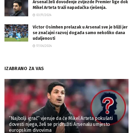
Arsenal želi dovođenje zvijezde Premier lige dok
Mikel Arteta traži napadačka rješenja.
03/11/2024
Victor Osimhen prelazak u Arsenal sve je bliži jer
se značajni razvoj događa samo nekoliko dana
udaljenosti
17/06/2024
IZABRANO ZA VAS
”Najbolji igrač” vjeruje da će Mikel Arteta pokušati
dovesti njega, želi se pridružiti Arsenalu umjesto
europskim divovima