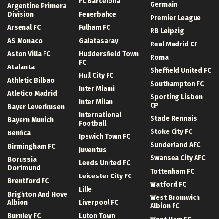
FC Barcelona
Germain
Argentine Primera
Division
Fenerbahce
Premier League
Arsenal FC
Fulham FC
RB Leipzig
AS Monaco
Galatasaray
Real Madrid CF
Aston Villa FC
Huddersfield Town
Roma
FC
Atalanta
Sheffield United FC
Hull City FC
Athletic Bilbao
Southampton FC
Inter Miami
Atletico Madrid
Sporting Lisbon
Inter Milan
CP
Bayer Leverkusen
International
Stade Rennais
Bayern Munich
Football
Stoke City FC
Benfica
Ipswich Town FC
Sunderland AFC
Birmingham FC
Juventus
Swansea City AFC
Borussia
Leeds United FC
Dortmund
Tottenham FC
Leicester City FC
Brentford FC
Watford FC
Lille
Brighton And Hove
West Bromwich
Albion
Liverpool FC
Albion FC
Burnley FC
Luton Town