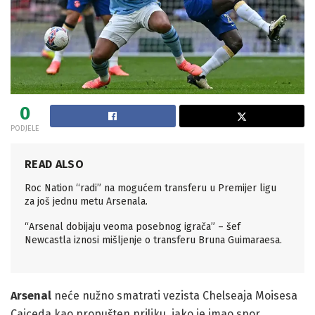
0
PODJELE
READ ALSO
Roc Nation “radi” na mogućem transferu u Premijer ligu
za još jednu metu Arsenala.
“Arsenal dobijaju veoma posebnog igrača” – šef
Newcastla iznosi mišljenje o transferu Bruna Guimaraesa.
Arsenal
neće nužno smatrati vezista Chelseaja Moisesa
Caiceda kao propušten priliku, iako je imao spor