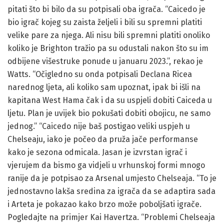
pitati što bi bilo da su potpisali oba igrača. “Caicedo je
bio igrač kojeg su zaista željeli i bili su spremni platiti
velike pare za njega. Ali nisu bili spremni platiti onoliko
koliko je Brighton tražio pa su odustali nakon što su im
odbijene višestruke ponude u januaru 2023.”, rekao je
Watts. “Očigledno su onda potpisali Declana Ricea
narednog ljeta, ali koliko sam upoznat, ipak bi išli na
kapitana West Hama čak i da su uspjeli dobiti Caiceda u
ljetu. Plan je uvijek bio pokušati dobiti obojicu, ne samo
jednog.” “Caicedo nije baš postigao veliki uspjeh u
Chelseaju, iako je počeo da pruža jače performanse
kako je sezona odmicala. Jasan je izvrstan igrač i
vjerujem da bismo ga vidjeli u vrhunskoj formi mnogo
ranije da je potpisao za Arsenal umjesto Chelseaja. “To je
jednostavno lakša sredina za igrača da se adaptira sada
i Arteta je pokazao kako brzo može poboljšati igrače.
Pogledajte na primjer Kai Havertza. “Problemi Chelseaja