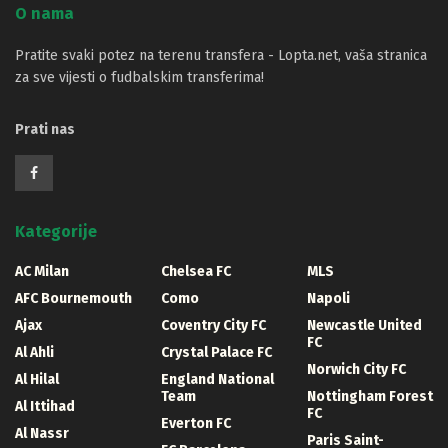
O nama
Pratite svaki potez na terenu transfera - Lopta.net, vaša stranica
za sve vijesti o fudbalskim transferima!
Prati nas
Kategorije
AC Milan
Chelsea FC
MLS
AFC Bournemouth
Como
Napoli
Ajax
Coventry City FC
Newcastle United
FC
Al Ahli
Crystal Palace FC
Norwich City FC
Al Hilal
England National
Team
Nottingham Forest
Al Ittihad
FC
Everton FC
Al Nassr
Paris Saint-