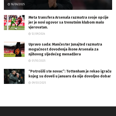
16/06/2025
Meta transfera Arsenala razmatra svoje opcije
jer je novi ugovor sa trenutnim klubom malo
vjerovatan.
12/09/2024
Upravo sada: Mančester Junajted razmatra
mogućnost dovođenja ikone Arsenala za
njihovog sljedećeg menadžera
01/10/2025
“Potrošili ste novac”: Tottenham je rekao igraču
kojeg su doveli u januaru da nije dovoljno dobar
09/03/2025