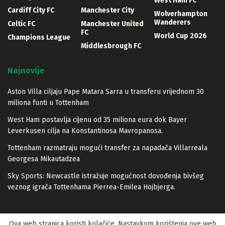
West Ham FC
Cardiff City FC
Manchester City
Wolverhampton
Wanderers
Celtic FC
Manchester United
FC
World Cup 2026
Champions League
Middlesbrough FC
Najnovije
Aston Villa ciljaju Pape Matara Sarra u transferu vrijednom 30
miliona funti u Tottenham
West Ham postavlja cijenu od 35 miliona eura dok Bayer
Leverkusen cilja na Konstantinosa Mavropanosa.
Tottenham razmatraju mogući transfer za napadača Villarreala
Georgesa Mikautadzea
Sky Sports: Newcastle istražuje mogućnost dovođenja bivšeg
veznog igrača Tottenhama Pierrea-Emilea Hojbjerga.
Ova web stranica koristi kolačiće. Nastavkom korištenja ove web