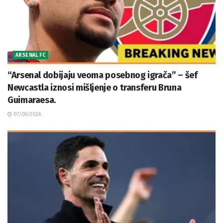
ARSENAL FC
“Arsenal dobijaju veoma posebnog igrača” – šef
Newcastla iznosi mišljenje o transferu Bruna
Guimaraesa.
07/08/2026