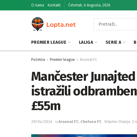
O nama
Kontakt
Četvrtak, 6 Augusta, 2026
PREMIER LEAGUE
LALIGA
SERIE A
B
Početna
Premier league
Arsenal FC
Mančester Junajted 
istražili odbrambe
£55m
29/04/2024
u
Arsenal FC
,
Chelsea FC
Vrijeme čitanja: 2 