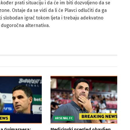
akođer prati situaciju i da će im biti dozvoljeno da se
. Ostaje da se vidi da li će Plavci odlučiti da ga
iti slobodan igrač tokom ljeta i trebaju adekvatno
a dugoročna alternativa.
ARSENAL FC
a Guimaraesa:
Medicinski pregled obavljen,