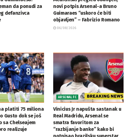
reman da ponudi za
novi potpis Arsenal-a Bruno
eg defanzivca
Guimaraes “uskoro će biti
e
objavljen” – Fabrizio Romano
06/08/2026
ARSENAL FC
 platiti 75 miliona
Vinicius Jr napušta sastanak u
lo Gusto dok se još
Real Madridu, Arsenal se
o sa Chelseajem
smatra favoritom za
ro realizuje
“razbijanje banke” kako bi
potpisao brazilsku superstar