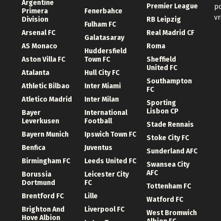
Argentine
Premier League
po
Primera
Fenerbahce
vr
Division
RB Leipzig
Fulham FC
Arsenal FC
Real Madrid CF
Galatasaray
AS Monaco
Roma
Huddersfield
Aston Villa FC
Town FC
Sheffield
United FC
Atalanta
Hull City FC
Southampton
Athletic Bilbao
Inter Miami
FC
Atletico Madrid
Inter Milan
Sporting
Lisbon CP
Bayer
International
Leverkusen
Football
Stade Rennais
Bayern Munich
Ipswich Town FC
Stoke City FC
Benfica
Juventus
Sunderland AFC
Birmingham FC
Leeds United FC
Swansea City
AFC
Borussia
Leicester City
Dortmund
FC
Tottenham FC
Brentford FC
Lille
Watford FC
Brighton And
Liverpool FC
West Bromwich
Hove Albion