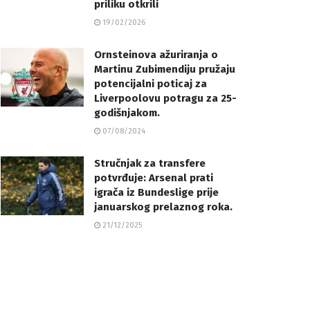
priliku otkrili
19/02/2026
Ornsteinova ažuriranja o
Martinu Zubimendiju pružaju
potencijalni poticaj za
Liverpoolovu potragu za 25-
godišnjakom.
07/08/2024
Stručnjak za transfere
potvrđuje: Arsenal prati
igrača iz Bundeslige prije
januarskog prelaznog roka.
21/12/2025