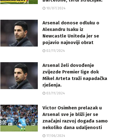
Barcelone, tvrdi stručnjak.
10/07/2024
Arsenal donose odluku o
Alexandru Isaku iz
Newcastle Uniteda jer se
pojavio najnoviji obrat
02/11/2024
Arsenal želi dovođenje
zvijezde Premier lige dok
Mikel Arteta traži napadačka
rješenja.
03/11/2024
Victor Osimhen prelazak u
Arsenal sve je bliži jer se
značajni razvoj događa samo
nekoliko dana udaljenosti
17/06/2024