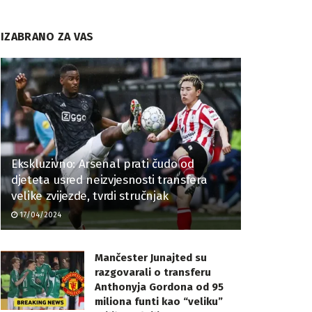
IZABRANO ZA VAS
Ekskluzivno: Arsenal prati čudo od
djeteta usred neizvjesnosti transfera
velike zvijezde, tvrdi stručnjak
17/04/2024
Mančester Junajted su
razgovarali o transferu
Anthonyja Gordona od 95
miliona funti kao “veliku”