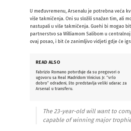
U međuvremenu, Arsenalu je potrebna veća kvali
više takmičenja. Oni su složili snažan tim, ali m
nastupali u više takmičenja. Guehi bi mogao bit
partnerstvo sa Williamom Salibom u centralnoj
ovaj posao, i bit će zanimljivo vidjeti gdje će igr
READ ALSO
Fabrizio Romano potvrđuje da su pregovori o
ugovoru sa Real Madridom Vinicius Jr. “vrlo
dobro” odrađeni, što predstavlja veliki udarac za
Arsenal u transferu.
The 23-year-old will want to comp
capable of winning major trophie