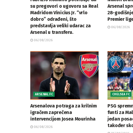
su pregovori o ugovoru sa Real
Arsenal sp
Madridom Vinicius Jr. “vrlo
28-godišnj
dobro” odrađeni, što
Premier lig
predstavlja veliki udarac za
06/08/2026
Arsenal u transferu.
06/08/2026
ARSENAL FC
CHELSEA FC
Arsenalova potraga za krilnim
PSG spremna
igračem zaprečena
funti za Ma
intervencijom Josea Mourinha
jedan posa
također sko
06/08/2026