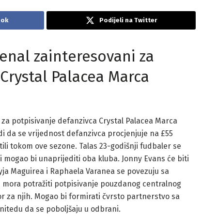
ook
Podijeli na Twitter
enal zainteresovani za
 Crystal Palacea Marca
 za potpisivanje defanzivca Crystal Palacea Marca
rdi da se vrijednost defanzivca procjenjuje na £55
tili tokom ove sezone. Talas 23-godišnji fudbaler se
mogao bi unaprijediti oba kluba. Jonny Evans će biti
ryja Maguirea i Raphaela Varanea se povezuju sa
 mora potražiti potpisivanje pouzdanog centralnog
or za njih. Mogao bi formirati čvrsto partnerstvo sa
tedu da se poboljšaju u odbrani.