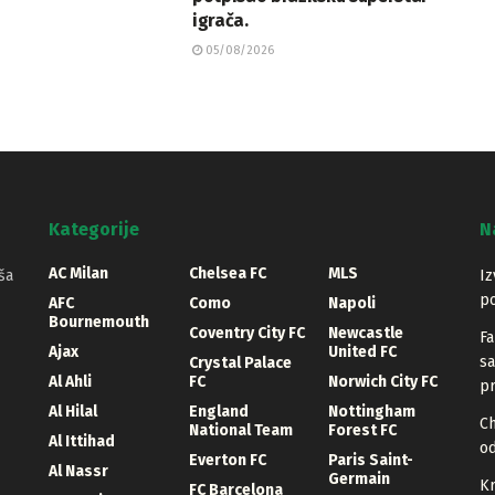
igrača.
05/08/2026
Kategorije
N
AC Milan
Chelsea FC
MLS
ša
Iz
po
AFC
Como
Napoli
Bournemouth
Coventry City FC
Newcastle
Fa
Ajax
United FC
sa
Crystal Palace
Al Ahli
FC
Norwich City FC
pr
Al Hilal
England
Nottingham
Ch
National Team
Forest FC
Al Ittihad
o
Everton FC
Paris Saint-
Al Nassr
Germain
Kr
FC Barcelona