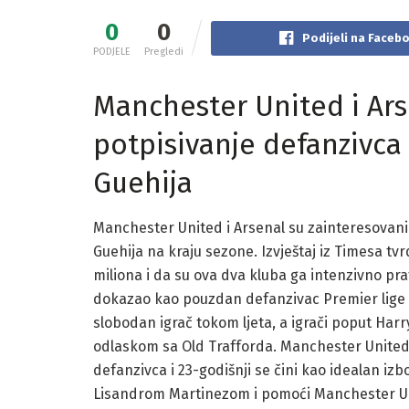
0
0
Podijeli na Faceb
PODJELE
Pregledi
Manchester United i Ars
potpisivanje defanzivca
Guehija
Manchester United i Arsenal su zainteresovani
Guehija na kraju sezone. Izvještaj iz Timesa tv
miliona i da su ova dva kluba ga intenzivno pra
dokazao kao pouzdan defanzivac Premier lige i 
slobodan igrač tokom ljeta, a igrači poput Har
odlaskom sa Old Trafforda. Manchester United
defanzivca i 23-godišnji se čini kao idealan izb
Lisandrom Martinezom i pomoći Manchester Uni