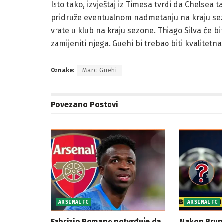
Isto tako, izvještaj iz Timesa tvrdi da Chelsea t
pridruže eventualnom nadmetanju na kraju sezone
vrate u klub na kraju sezone. Thiago Silva će b
zamijeniti njega. Guehi bi trebao biti kvalitetn
Oznake:
Marc Guehi
Povezano
Postovi
ARSENAL FC
ARSENAL FC
Fabrizio Romano potvrđuje da
Nakon Brun