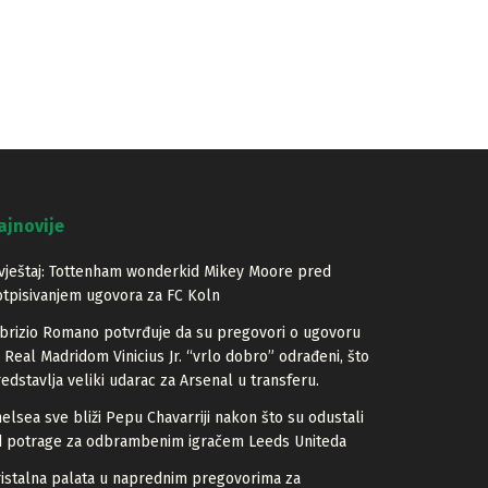
ajnovije
vještaj: Tottenham wonderkid Mikey Moore pred
tpisivanjem ugovora za FC Koln
brizio Romano potvrđuje da su pregovori o ugovoru
 Real Madridom Vinicius Jr. “vrlo dobro” odrađeni, što
edstavlja veliki udarac za Arsenal u transferu.
elsea sve bliži Pepu Chavarriji nakon što su odustali
d potrage za odbrambenim igračem Leeds Uniteda
istalna palata u naprednim pregovorima za