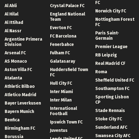
FC
Al Ahli
Crystal Palace FC
Norwich City FC
Al Hilal
England National
Team
Nottingham Forest
Al Ittihad
FC
Everton FC
Al Nassr
Paris Saint-
FC Barcelona
Germain
Argentine Primera
Division
Fenerbahce
Premier League
Arsenal FC
Fulham FC
RB Leipzig
AS Monaco
Galatasaray
Real Madrid CF
Aston Villa FC
Huddersfield Town
Roma
FC
Atalanta
Sheffield United FC
Hull City FC
Athletic Bilbao
Southampton FC
Inter Miami
Atletico Madrid
Sporting Lisbon
Inter Milan
CP
Bayer Leverkusen
International
Stade Rennais
Bayern Munich
Football
Stoke City FC
Benfica
Ipswich Town FC
Sunderland AFC
Birmingham FC
Juventus
Swansea City AFC
Borussia
Leeds United FC