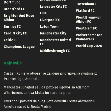
Dortmund
Tottenham FC
Leicester City FC
Brentford FC
Watford FC
Lille
Brighton And Hove
West Bromwich
Albion
Liverpool FC
Albion FC
Burnley FC
Luton Town
West Ham FC
Cardiff City FC
Manchester City
Wolverhampton
Wanderers
Celtic FC
Manchester United
FC
World Cup 2026
Champions League
Middlesbrough FC
Najnovije
Cristian Romero otvoren je za ideju pridruživanja rivalima iz
Premier lige, Arsenalu.
Mančester Junajted želi da potpiše ugovor sa Adamom
Whartonom, ali dva kluba im stoje na putu
Liverpool pozvani da ovog ljeta dovedu Trenta Alexander-
Arnolda nazad iz Reala Madrid