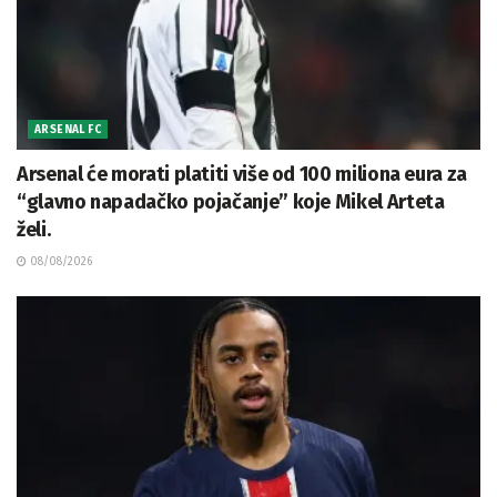
ARSENAL FC
Arsenal će morati platiti više od 100 miliona eura za
“glavno napadačko pojačanje” koje Mikel Arteta
želi.
08/08/2026