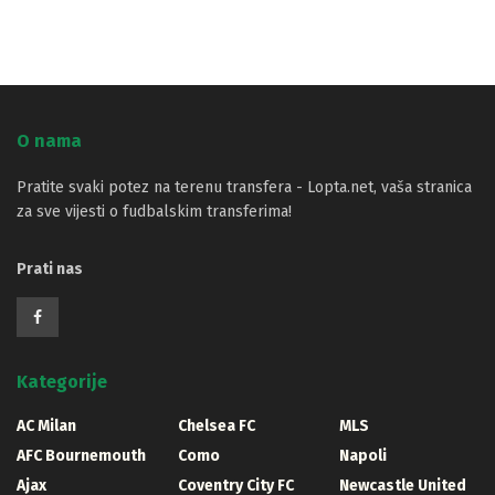
O nama
Pratite svaki potez na terenu transfera - Lopta.net, vaša stranica
za sve vijesti o fudbalskim transferima!
Prati nas
Kategorije
AC Milan
Chelsea FC
MLS
AFC Bournemouth
Como
Napoli
Ajax
Coventry City FC
Newcastle United