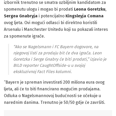
izbornik trenutno se smatra ozbiljnim kandidatom za
spomenutu ulogu i mogao bi prodati
Leona Goretzku
,
Sergea Gnabryja
i potencijalno
Kingsleyja Comana
ovog ljeta. Ovi mogući odlasci bi direktno koristili
Arsenalu i Manchester Unitedu koji su pokazali interes
za spomenute igrače.
“Ako se Nagelsmann i FC Bayern dogovore, na
njegovoj listi za prodaju bit će dva igrača. Leon
Goretzka i Serge Gnabry će biti prodati,” izjavio je
BILD reporter CaughtOffside-u u svojoj
ekskluzivnoj Fact Files kolumni.
“Bayern je spreman investirati 200 miliona eura ovog
ljeta, ali će to biti financirano mogućim prodajama.
Odluka o Nagelsmannovoj budućnosti se očekuje u
narednim danima. Trenutno je 50/50 gdje će završiti.