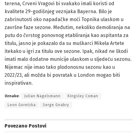
terena, Crveni Vragovi bi svakako imali koristi od
kvalitete 29-godišnjeg veznjaka Bayerna. Bilo je
zabrinutosti oko napadačke moći Topnika ulaskom u
završne faze sezone. Međutim, nekoliko demoliranja na
putu do čvrstog ponovnog etabliranja kao aspitanta za
titulu, jasno je pokazalo da su muškarci Mikela Artete
itekako u igri za titulu ove sezone. Ipak, nikad ne škodi
imati malo dodatne municije ulaskom u sljedeću sezonu.
Nijemac nije imao tako plodonosnu sezonu kao u
2022/23, ali možda bi povratak u London mogao biti
inspirativan.
Oznake:
Julian Nagelsmann
Kingsley Coman
Leon Goretzka
Serge Gnabry
Povezano
Postovi