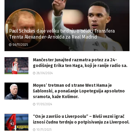
Paul Scholes daje veliku tvrdnju o odluci Transfera
Trenta Alexander-Arnolda za Real Madrid
06/11/2025
Mančester Junajted razmatra potez za 24-
godišnjeg Erika ten Haga, koji je ranije radio sa.
28/06/2024
Moyes’ tretman od strane West Hama je
šablonski, a ponašanje Lopeteguija apsolutno
sramota, kaže Kolimor.
17/05/2024
“On je završio u Liverpoolu” – Bivši vezni igrač
iznosi čudnu tvrdnju o potpisivanju za Liverpool.
10/11/2025