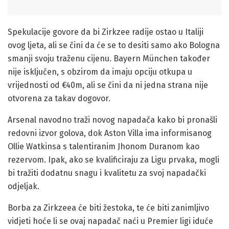
Spekulacije govore da bi Zirkzee radije ostao u Italiji
ovog ljeta, ali se čini da će se to desiti samo ako Bologna
smanji svoju traženu cijenu. Bayern München također
nije isključen, s obzirom da imaju opciju otkupa u
vrijednosti od €40m, ali se čini da ni jedna strana nije
otvorena za takav dogovor.
Arsenal navodno traži novog napadača kako bi pronašli
redovni izvor golova, dok Aston Villa ima informisanog
Ollie Watkinsa s talentiranim Jhonom Duranom kao
rezervom. Ipak, ako se kvalificiraju za Ligu prvaka, mogli
bi tražiti dodatnu snagu i kvalitetu za svoj napadački
odjeljak.
Borba za Zirkzeea će biti žestoka, te će biti zanimljivo
vidjeti hoće li se ovaj napadač naći u Premier ligi iduće