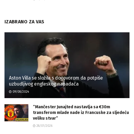
IZABRANO ZA VAS
Aston Villa se složila s dogovorom da potpiše
uzbudljivog engleskog napadača
09/08/2024
”Mančester Junajted nastavlja sa €30m
transferom mlade nade iz Francuske za sljedeću
veliku stvar”
28/01/2026