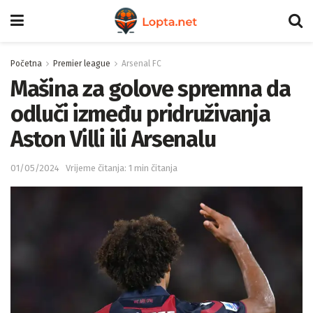
Početna
Premier league
Arsenal FC
Mašina za golove spremna da
odluči između pridruživanja
Aston Villi ili Arsenalu
01/05/2024
Vrijeme čitanja: 1 min čitanja