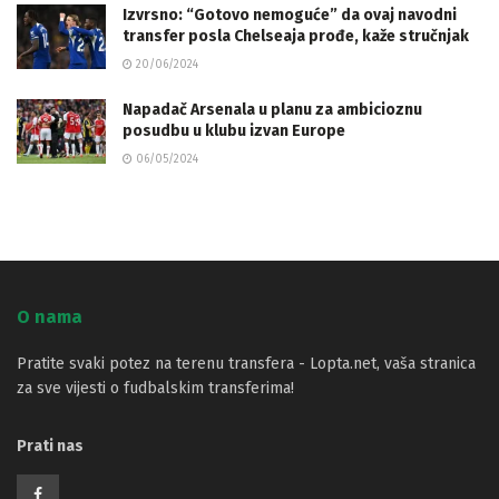
Izvrsno: “Gotovo nemoguće” da ovaj navodni
transfer posla Chelseaja prođe, kaže stručnjak
20/06/2024
Napadač Arsenala u planu za ambicioznu
posudbu u klubu izvan Europe
06/05/2024
O nama
Pratite svaki potez na terenu transfera - Lopta.net, vaša stranica
za sve vijesti o fudbalskim transferima!
Prati nas