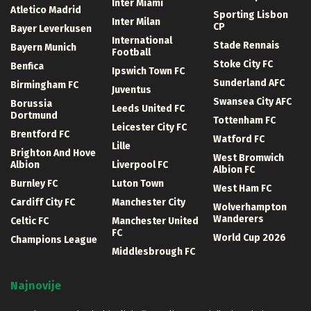
Inter Miami
Atletico Madrid
Sporting Lisbon
Inter Milan
CP
Bayer Leverkusen
International
Stade Rennais
Bayern Munich
Football
Stoke City FC
Benfica
Ipswich Town FC
Sunderland AFC
Birmingham FC
Juventus
Swansea City AFC
Borussia
Leeds United FC
Dortmund
Tottenham FC
Leicester City FC
Brentford FC
Watford FC
Lille
Brighton And Hove
West Bromwich
Albion
Liverpool FC
Albion FC
Burnley FC
Luton Town
West Ham FC
Cardiff City FC
Manchester City
Wolverhampton
Wanderers
Celtic FC
Manchester United
FC
World Cup 2026
Champions League
Middlesbrough FC
Najnovije