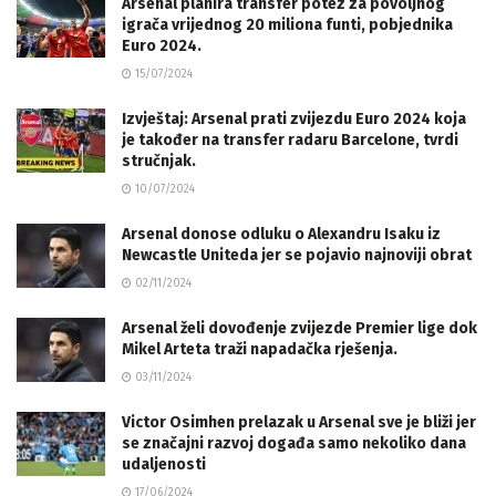
Arsenal planira transfer potez za povoljnog
igrača vrijednog 20 miliona funti, pobjednika
Euro 2024.
15/07/2024
Izvještaj: Arsenal prati zvijezdu Euro 2024 koja
je također na transfer radaru Barcelone, tvrdi
stručnjak.
10/07/2024
Arsenal donose odluku o Alexandru Isaku iz
Newcastle Uniteda jer se pojavio najnoviji obrat
02/11/2024
Arsenal želi dovođenje zvijezde Premier lige dok
Mikel Arteta traži napadačka rješenja.
03/11/2024
Victor Osimhen prelazak u Arsenal sve je bliži jer
se značajni razvoj događa samo nekoliko dana
udaljenosti
17/06/2024