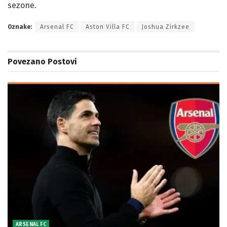
sezone.
Oznake:
Arsenal FC
Aston Villa FC
Joshua Zirkzee
Povezano
Postovi
ARSENAL FC