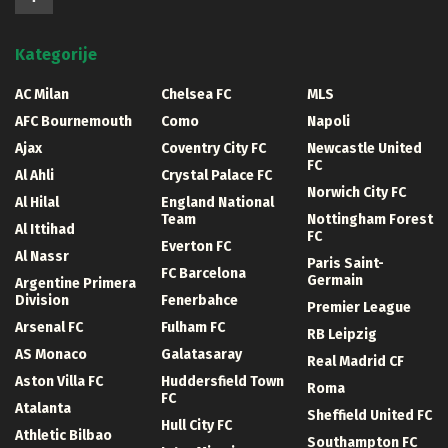
Kategorije
AC Milan
Chelsea FC
MLS
AFC Bournemouth
Como
Napoli
Ajax
Coventry City FC
Newcastle United
FC
Al Ahli
Crystal Palace FC
Norwich City FC
Al Hilal
England National
Team
Nottingham Forest
Al Ittihad
FC
Everton FC
Al Nassr
Paris Saint-
FC Barcelona
Germain
Argentine Primera
Division
Fenerbahce
Premier League
Arsenal FC
Fulham FC
RB Leipzig
AS Monaco
Galatasaray
Real Madrid CF
Aston Villa FC
Huddersfield Town
Roma
FC
Atalanta
Sheffield United FC
Hull City FC
Athletic Bilbao
Southampton FC