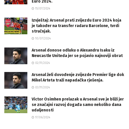
Euro 2024.
15/07/2024
Izvještaj: Arsenal prati zvijezdu Euro 2024 koja
je također na transfer radaru Barcelone, tvrdi
stručnjak.
10/07/2024
Arsenal donose odluku o Alexandru Isaku iz
Newcastle Uniteda jer se pojavio najnoviji obrat
02/11/2024
Arsenal želi dovođenje zvijezde Premier lige dok
Mikel Arteta traži napadačka rješenja.
03/11/2024
Victor Osimhen prelazak u Arsenal sve je bliži jer
se značajni razvoj događa samo nekoliko dana
udaljenosti
17/06/2024