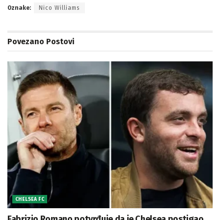
Oznake:
Nico Williams
Povezano
Postovi
CHELSEA FC
Fabrizio Romano potvrđuje da je Chelsea postigao