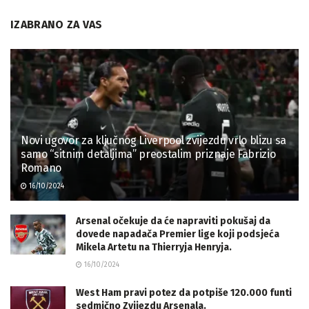
IZABRANO ZA VAS
Novi ugovor za ključnog Liverpool zvijezdu vrlo blizu sa
samo “sitnim detaljima” preostalim priznaje Fabrizio
Romano
16/10/2024
Arsenal očekuje da će napraviti pokušaj da
dovede napadača Premier lige koji podsjeća
Mikela Artetu na Thierryja Henryja.
16/10/2024
West Ham pravi potez da potpiše 120.000 funti
sedmično Zvijezdu Arsenala.