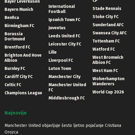
CP
Bayer Leverkusen
International
Stade Rennais
Bayern Munich
Football
Stoke City FC
Benfica
Ipswich Town FC
Sunderland AFC
Birmingham FC
Juventus
Swansea City AFC
Borussia
Leeds United FC
Dortmund
Tottenham FC
Leicester City FC
Brentford FC
Watford FC
Lille
Brighton And Hove
West Bromwich
Albion
Liverpool FC
Albion FC
Burnley FC
Luton Town
West Ham FC
Cardiff City FC
Manchester City
Wolverhampton
Wanderers
Celtic FC
Manchester United
FC
World Cup 2026
Champions League
Middlesbrough FC
Najnovije
Manchester United objavljuje šesto ljetno pojačanje Cristiana
Orozca