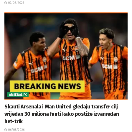
07/08/2026
ARSENAL FC
Skauti Arsenala i Man United gledaju transfer cilj
vrijedan 30 miliona funti kako postiže izvanredan
het-trik
06/08/2026