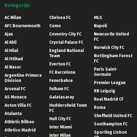
Kategorije
AC Milan
Chelsea FC
MLS
AFC Bournemouth
Como
Napoli
Ajax
Coventry City FC
Newcastle United
FC
Al Ahli
Crystal Palace FC
Norwich City FC
Al Hilal
England National
Team
Nottingham Forest
Al Ittihad
FC
Everton FC
Al Nassr
Paris Saint-
FC Barcelona
Germain
Argentine Primera
Division
Fenerbahce
Premier League
Arsenal FC
Fulham FC
RB Leipzig
AS Monaco
Galatasaray
Real Madrid CF
Aston Villa FC
Huddersfield Town
Roma
FC
Atalanta
Sheffield United FC
Hull City FC
Athletic Bilbao
Southampton FC
Inter Miami
Atletico Madrid
Sporting Lisbon
Inter Milan