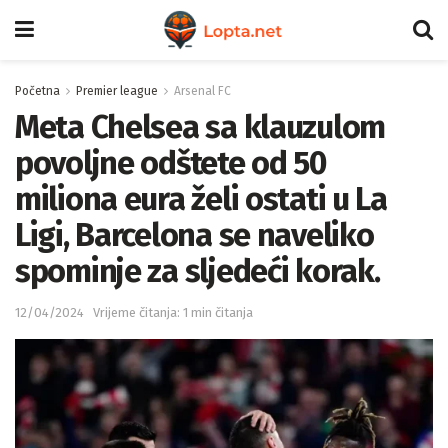
Početna
Premier league
Arsenal FC
Meta Chelsea sa klauzulom
povoljne odštete od 50
miliona eura želi ostati u La
Ligi, Barcelona se naveliko
spominje za sljedeći korak.
12/04/2024
Vrijeme čitanja: 1 min čitanja