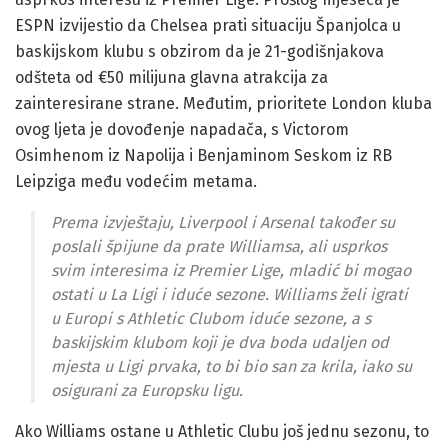
ESPN izvijestio da Chelsea prati situaciju Španjolca u
baskijskom klubu s obzirom da je 21-godišnjakova
odšteta od €50 milijuna glavna atrakcija za
zainteresirane strane. Međutim, prioritete London kluba
ovog ljeta je dovođenje napadača, s Victorom
Osimhenom iz Napolija i Benjaminom Seskom iz RB
Leipziga među vodećim metama.
Prema izvještaju, Liverpool i Arsenal također su
poslali špijune da prate Williamsa, ali usprkos
svim interesima iz Premier Lige, mladić bi mogao
ostati u La Ligi i iduće sezone. Williams želi igrati
u Europi s Athletic Clubom iduće sezone, a s
baskijskim klubom koji je dva boda udaljen od
mjesta u Ligi prvaka, to bi bio san za krila, iako su
osigurani za Europsku ligu.
Ako Williams ostane u Athletic Clubu još jednu sezonu, to