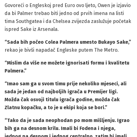
Govoreći o Engleskoj pred Euro ovo ljeto, Owen je izjavio
da bi Palmer trebao biti jedno od prvih imena na listi
tima Southgatea i da Chelsea zvijezda zaslužuje početak
ispred Sake iz Arsenala.
“Sada bih počeo Colea Palmera umesto Bukayo Sake,”
rekao je bivši napadač Engleske putem The Metro.
“Mislim da više ne možete ignorisati formu i kvalitetu
Palmera.”
“Imao sam ga u svom timu prije nekoliko mjeseci, ali
sada je jedan od najboljih igrača u Premijer ligi.
Možda čak osvoji titulu igrača godine, možda čak
Zlatnu kopačku, a to je u ekipi koja se bori.”
“Tako da je sada neophodan po mom mišljenju. Igrao
bih ga na desnom krilu. Imali bi Fodena i njega,
jednog na desnom i jednog centralno, zatim bi imali