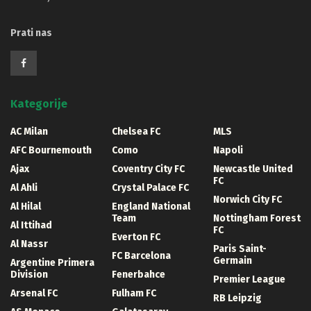
Prati nas
Kategorije
AC Milan
Chelsea FC
MLS
AFC Bournemouth
Como
Napoli
Ajax
Coventry City FC
Newcastle United
FC
Al Ahli
Crystal Palace FC
Norwich City FC
Al Hilal
England National
Team
Nottingham Forest
Al Ittihad
FC
Everton FC
Al Nassr
Paris Saint-
FC Barcelona
Germain
Argentine Primera
Division
Fenerbahce
Premier League
Arsenal FC
Fulham FC
RB Leipzig