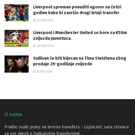
Liverpool spreman ponuditi ugovor na četiri
godine kako bi završio drugi letnji transfer
27/08/2024
Liverpool i Manchester United se bore za €50m
zvijezdu Juventusa.
03/08/2026
Sullivan će biti bijesan na Tima Steidtena zbog
prodaje 29-godišnje zvijezde
25/10/2024
O nama
Pratite svaki potez na terenu transfera - Lopta.net, vaša stranica
za sve vijesti o fudbalskim transferima!