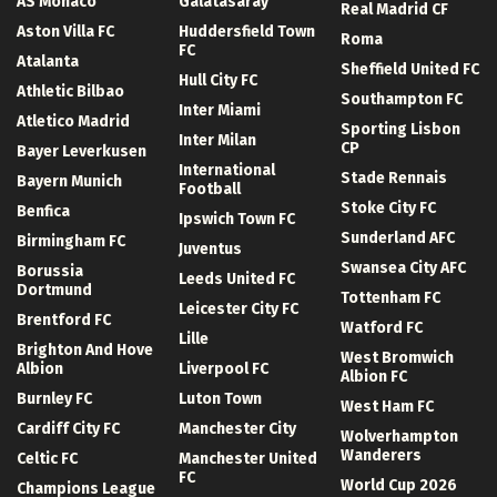
AS Monaco
Galatasaray
Real Madrid CF
Aston Villa FC
Huddersfield Town
Roma
FC
Atalanta
Sheffield United FC
Hull City FC
Athletic Bilbao
Southampton FC
Inter Miami
Atletico Madrid
Sporting Lisbon
Inter Milan
CP
Bayer Leverkusen
International
Stade Rennais
Bayern Munich
Football
Stoke City FC
Benfica
Ipswich Town FC
Sunderland AFC
Birmingham FC
Juventus
Swansea City AFC
Borussia
Leeds United FC
Dortmund
Tottenham FC
Leicester City FC
Brentford FC
Watford FC
Lille
Brighton And Hove
West Bromwich
Albion
Liverpool FC
Albion FC
Burnley FC
Luton Town
West Ham FC
Cardiff City FC
Manchester City
Wolverhampton
Wanderers
Celtic FC
Manchester United
FC
World Cup 2026
Champions League