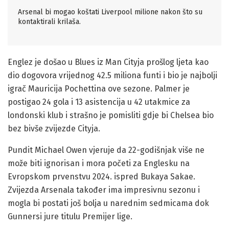
Arsenal bi mogao koštati Liverpool milione nakon što su
kontaktirali krilaša.
Englez je došao u Blues iz Man Cityja prošlog ljeta kao
dio dogovora vrijednog 42.5 miliona funti i bio je najbolji
igrač Mauricija Pochettina ove sezone. Palmer je
postigao 24 gola i 13 asistencija u 42 utakmice za
londonski klub i strašno je pomisliti gdje bi Chelsea bio
bez bivše zvijezde Cityja.
Pundit Michael Owen vjeruje da 22-godišnjak više ne
može biti ignorisan i mora početi za Englesku na
Evropskom prvenstvu 2024. ispred Bukaya Sakae.
Zvijezda Arsenala također ima impresivnu sezonu i
mogla bi postati još bolja u narednim sedmicama dok
Gunnersi jure titulu Premijer lige.