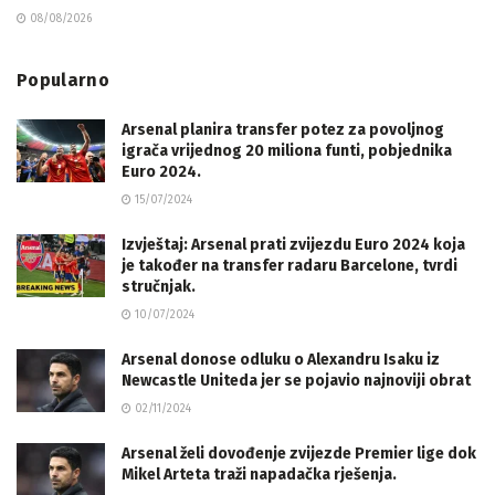
08/08/2026
Popularno
Arsenal planira transfer potez za povoljnog
igrača vrijednog 20 miliona funti, pobjednika
Euro 2024.
15/07/2024
Izvještaj: Arsenal prati zvijezdu Euro 2024 koja
je također na transfer radaru Barcelone, tvrdi
stručnjak.
10/07/2024
Arsenal donose odluku o Alexandru Isaku iz
Newcastle Uniteda jer se pojavio najnoviji obrat
02/11/2024
Arsenal želi dovođenje zvijezde Premier lige dok
Mikel Arteta traži napadačka rješenja.