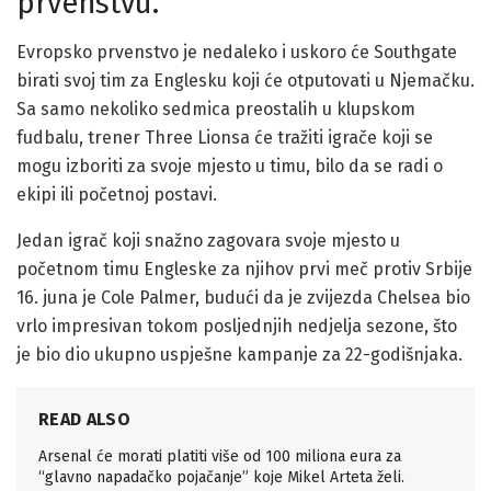
prvenstvu.
Evropsko prvenstvo je nedaleko i uskoro će Southgate
birati svoj tim za Englesku koji će otputovati u Njemačku.
Sa samo nekoliko sedmica preostalih u klupskom
fudbalu, trener Three Lionsa će tražiti igrače koji se
mogu izboriti za svoje mjesto u timu, bilo da se radi o
ekipi ili početnoj postavi.
Jedan igrač koji snažno zagovara svoje mjesto u
početnom timu Engleske za njihov prvi meč protiv Srbije
16. juna je Cole Palmer, budući da je zvijezda Chelsea bio
vrlo impresivan tokom posljednjih nedjelja sezone, što
je bio dio ukupno uspješne kampanje za 22-godišnjaka.
READ ALSO
Arsenal će morati platiti više od 100 miliona eura za
“glavno napadačko pojačanje” koje Mikel Arteta želi.