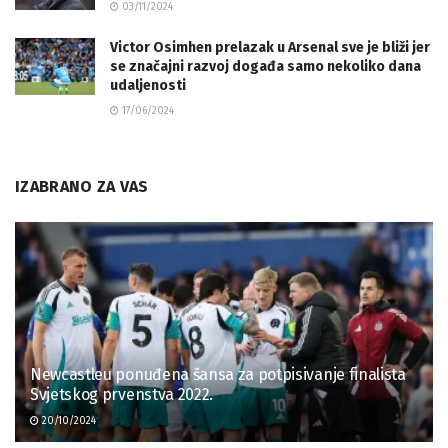
03/11/2024
Victor Osimhen prelazak u Arsenal sve je bliži jer
se značajni razvoj događa samo nekoliko dana
udaljenosti
17/06/2024
IZABRANO ZA VAS
Newcastleu ponuđena šansa za potpisivanje finalista
Svjetskog prvenstva 2022.
20/10/2024