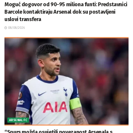
Moguć dogovor od 90-95 miliona funti: Predstavnici
Barcole kontaktiraju Arsenal dok su postavljeni
uslovi transfera
08/08/2026
ARSENAL FC
“Spurs možda osujetili povezanost Arsenala s