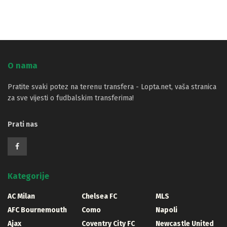
O nama
Pratite svaki potez na terenu transfera - Lopta.net, vaša stranica
za sve vijesti o fudbalskim transferima!
Prati nas
Kategorije
AC Milan
Chelsea FC
MLS
AFC Bournemouth
Como
Napoli
Ajax
Coventry City FC
Newcastle United