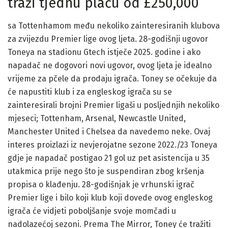
traži tjednu plaću od £250,000
sa Tottenhamom među nekoliko zainteresiranih klubova
za zvijezdu Premier lige ovog ljeta. 28-godišnji ugovor
Toneya na stadionu Gtech istječe 2025. godine i ako
napadač ne dogovori novi ugovor, ovog ljeta je idealno
vrijeme za pčele da prodaju igrača. Toney se očekuje da
će napustiti klub i za engleskog igrača su se
zainteresirali brojni Premier ligaši u posljednjih nekoliko
mjeseci; Tottenham, Arsenal, Newcastle United,
Manchester United i Chelsea da navedemo neke. Ovaj
interes proizlazi iz nevjerojatne sezone 2022./23 Toneya
gdje je napadač postigao 21 gol uz pet asistencija u 35
utakmica prije nego što je suspendiran zbog kršenja
propisa o klađenju. 28-godišnjak je vrhunski igrač
Premier lige i bilo koji klub koji dovede ovog engleskog
igrača će vidjeti poboljšanje svoje momčadi u
nadolazećoj sezoni. Prema The Mirror, Toney će tražiti