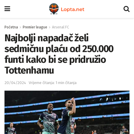
Početna
Premier league
Arsenal FC
Najbolji napadač želi
sedmičnu plaću od 250.000
funti kako bi se pridružio
Tottenhamu
20/04/2024
Vrijeme čitanja: 1 min čitanja