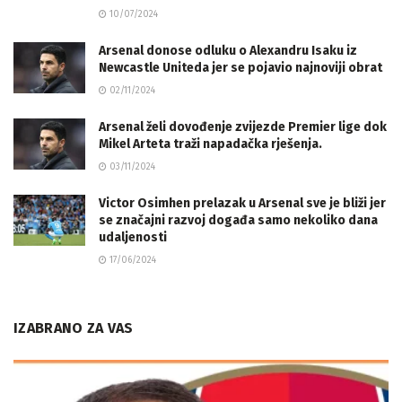
10/07/2024
Arsenal donose odluku o Alexandru Isaku iz
Newcastle Uniteda jer se pojavio najnoviji obrat
02/11/2024
Arsenal želi dovođenje zvijezde Premier lige dok
Mikel Arteta traži napadačka rješenja.
03/11/2024
Victor Osimhen prelazak u Arsenal sve je bliži jer
se značajni razvoj događa samo nekoliko dana
udaljenosti
17/06/2024
IZABRANO ZA VAS