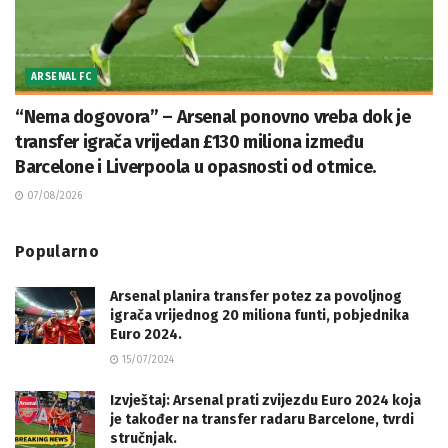
ARSENAL FC
“Nema dogovora” – Arsenal ponovno vreba dok je
transfer igrača vrijedan £130 miliona između
Barcelone i Liverpoola u opasnosti od otmice.
07/08/2026
Popularno
Arsenal planira transfer potez za povoljnog
igrača vrijednog 20 miliona funti, pobjednika
Euro 2024.
15/07/2024
Izvještaj: Arsenal prati zvijezdu Euro 2024 koja
je također na transfer radaru Barcelone, tvrdi
stručnjak.