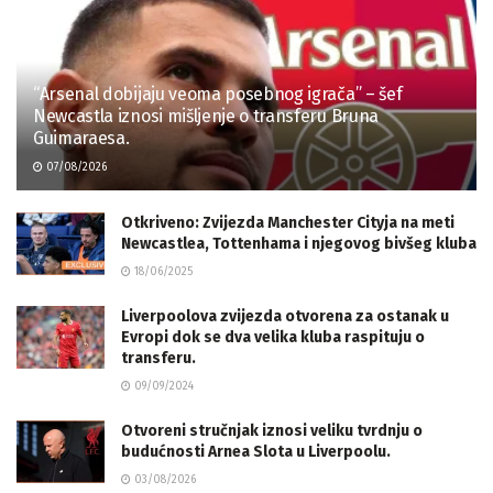
“Arsenal dobijaju veoma posebnog igrača” – šef
Newcastla iznosi mišljenje o transferu Bruna
Guimaraesa.
07/08/2026
Otkriveno: Zvijezda Manchester Cityja na meti
Newcastlea, Tottenhama i njegovog bivšeg kluba
18/06/2025
Liverpoolova zvijezda otvorena za ostanak u
Evropi dok se dva velika kluba raspituju o
transferu.
09/09/2024
Otvoreni stručnjak iznosi veliku tvrdnju o
budućnosti Arnea Slota u Liverpoolu.
03/08/2026