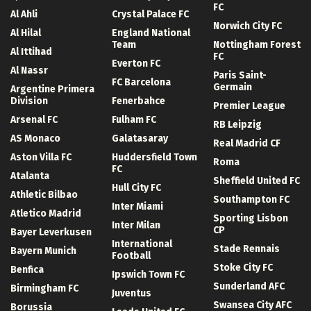
FC
Al Ahli
Crystal Palace FC
Norwich City FC
Al Hilal
England National
Team
Nottingham Forest
Al Ittihad
FC
Everton FC
Al Nassr
Paris Saint-
FC Barcelona
Germain
Argentine Primera
Division
Fenerbahce
Premier League
Arsenal FC
Fulham FC
RB Leipzig
AS Monaco
Galatasaray
Real Madrid CF
Aston Villa FC
Huddersfield Town
Roma
FC
Atalanta
Sheffield United FC
Hull City FC
Athletic Bilbao
Southampton FC
Inter Miami
Atletico Madrid
Sporting Lisbon
Inter Milan
CP
Bayer Leverkusen
International
Stade Rennais
Bayern Munich
Football
Stoke City FC
Benfica
Ipswich Town FC
Sunderland AFC
Birmingham FC
Juventus
Swansea City AFC
Borussia