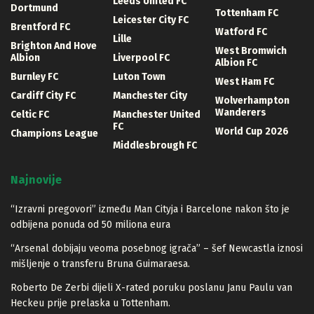
Leeds United FC
Dortmund
Tottenham FC
Leicester City FC
Brentford FC
Watford FC
Lille
Brighton And Hove
West Bromwich
Albion
Liverpool FC
Albion FC
Burnley FC
Luton Town
West Ham FC
Cardiff City FC
Manchester City
Wolverhampton
Wanderers
Celtic FC
Manchester United
FC
World Cup 2026
Champions League
Middlesbrough FC
Najnovije
“Izravni pregovori” između Man Cityja i Barcelone nakon što je
odbijena ponuda od 50 miliona eura
“Arsenal dobijaju veoma posebnog igrača” – šef Newcastla iznosi
mišljenje o transferu Bruna Guimaraesa.
Roberto De Zerbi dijeli X-rated poruku poslanu Janu Paulu van
Heckeu prije prelaska u Tottenham.