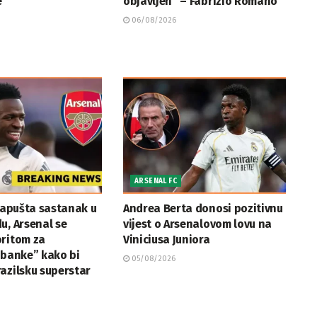
e
objavljen” – Fabrizio Romano
06/08/2026
ARSENAL FC
 napušta sastanak u
Andrea Berta donosi pozitivnu
u, Arsenal se
vijest o Arsenalovom lovu na
oritom za
Viniciusa Juniora
 banke” kako bi
05/08/2026
azilsku superstar