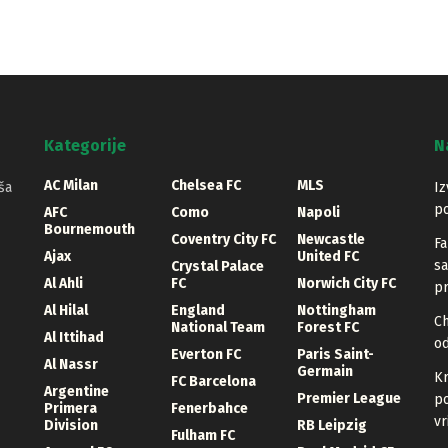
Kategorije
N
AC Milan
Chelsea FC
MLS
ša
Iz
po
AFC
Como
Napoli
Bournemouth
Coventry City FC
Newcastle
Fa
Ajax
United FC
sa
Crystal Palace
Al Ahli
FC
Norwich City FC
pr
Al Hilal
England
Nottingham
Ch
National Team
Forest FC
Al Ittihad
o
Everton FC
Paris Saint-
Al Nassr
Germain
Kr
FC Barcelona
Argentine
Premier League
po
Primera
Fenerbahce
vr
Division
RB Leipzig
Fulham FC