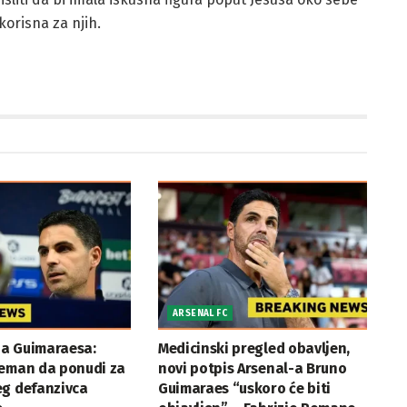
korisna za njih.
ARSENAL FC
a Guimaraesa:
Medicinski pregled obavljen,
reman da ponudi za
novi potpis Arsenal-a Bruno
eg defanzivca
Guimaraes “uskoro će biti