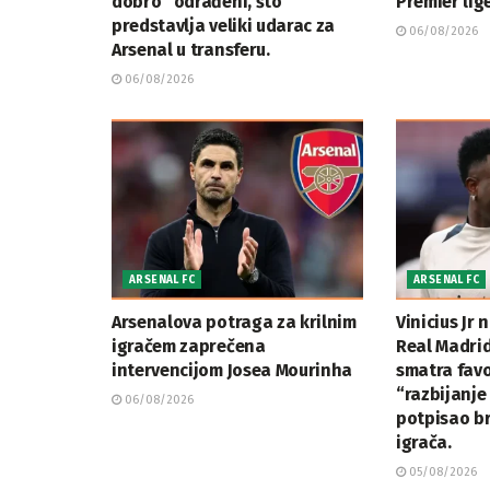
dobro” odrađeni, što
Premier lig
predstavlja veliki udarac za
06/08/2026
Arsenal u transferu.
06/08/2026
ARSENAL FC
ARSENAL FC
Arsenalova potraga za krilnim
Vinicius Jr
igračem zaprečena
Real Madrid
intervencijom Josea Mourinha
smatra fav
“razbijanje
06/08/2026
potpisao br
igrača.
05/08/2026