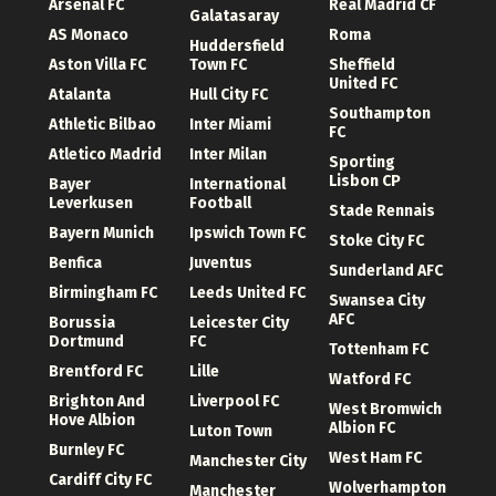
Arsenal FC
Real Madrid CF
Galatasaray
AS Monaco
Roma
Huddersfield
Aston Villa FC
Town FC
Sheffield
United FC
Atalanta
Hull City FC
Southampton
Athletic Bilbao
Inter Miami
FC
Atletico Madrid
Inter Milan
Sporting
Lisbon CP
Bayer
International
Leverkusen
Football
Stade Rennais
Bayern Munich
Ipswich Town FC
Stoke City FC
Benfica
Juventus
Sunderland AFC
Birmingham FC
Leeds United FC
Swansea City
AFC
Borussia
Leicester City
Dortmund
FC
Tottenham FC
Brentford FC
Lille
Watford FC
Brighton And
Liverpool FC
West Bromwich
Hove Albion
Albion FC
Luton Town
Burnley FC
West Ham FC
Manchester City
Cardiff City FC
Wolverhampton
Manchester