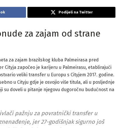
ook
Podijeli na Twitter
onude za zajam od strane
eta za zajam brazilskog kluba Palmeirasa pred
er Cityja započeo je karijeru u Palmeirasu, etablirajući
stvario veliki transfer u Europu s Cityjem 2017. godine.
bno u Cityju gdje je osvojio više titula, ali u posljednje
ji su doveli u pitanje njegovu dugoročnu budućnost na
vlači pažnju za povratnički transfer u
iznenađenje, jer 27-godišnjak sigurno još