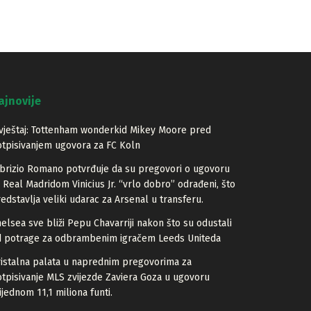
ajnovije
vještaj: Tottenham wonderkid Mikey Moore pred
tpisivanjem ugovora za FC Koln
brizio Romano potvrđuje da su pregovori o ugovoru
 Real Madridom Vinicius Jr. “vrlo dobro” odrađeni, što
edstavlja veliki udarac za Arsenal u transferu.
elsea sve bliži Pepu Chavarriji nakon što su odustali
d potrage za odbrambenim igračem Leeds Uniteda
istalna palata u naprednim pregovorima za
tpisivanje MLS zvijezde Zaviera Goza u ugovoru
ijednom 11,1 miliona funti.