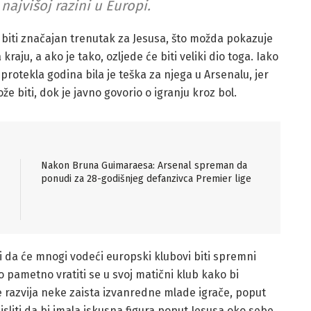
 najvišoj razini u Europi.
 biti značajan trenutak za Jesusa, što možda pokazuje
raju, a ako je tako, ozljede će biti veliki dio toga. Iako
protekla godina bila je teška za njega u Arsenalu, jer
že biti, dok je javno govorio o igranju kroz bol.
Nakon Bruna Guimaraesa: Arsenal spreman da
ponudi za 28-godišnjeg defanzivca Premier lige
i da će mnogi vodeći europski klubovi biti spremni
lo pametno vratiti se u svoj matični klub kako bi
lje razvija neke zaista izvanredne mlade igrače, poput
isliti da bi imala iskusna figura poput Jesusa oko sebe