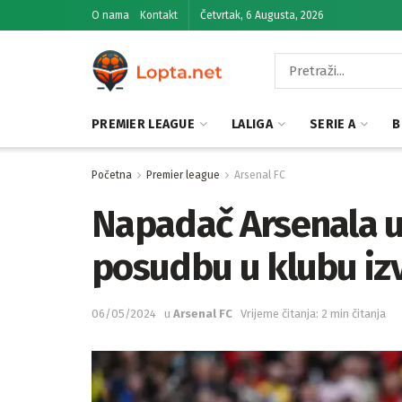
O nama
Kontakt
Četvrtak, 6 Augusta, 2026
PREMIER LEAGUE
LALIGA
SERIE A
B
Početna
Premier league
Arsenal FC
Napadač Arsenala u
posudbu u klubu iz
06/05/2024
u
Arsenal FC
Vrijeme čitanja: 2 min čitanja