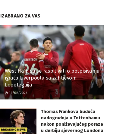
IZABRANO ZA VAS
West Ham su se raspitivali o potpisivanju
igrača Liverpoola sa zahtjevom
Lopeteguija
02/08/2024
Thomas Frankova buduća
nadogradnja u Tottenhamu
nakon ponižavajućeg poraza
u derbiju sjevernog Londona