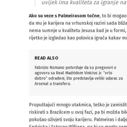
uvijek ima kvaliteta za igranje na
Ako su veze s Palmeirasom točne
, to bi mogao
da mu je karijera na vrhunskoj razini sada bliža k
nema sumnje u kvalitetu Jesusa kad je u formi, 
rijetko je izgledao kao polovica igrača kakav mo
READ ALSO
Fabrizio Romano potvrđuje da su pregovori o
ugovoru sa Real Madridom Vinicius Jr. “vrlo
dobro” odrađeni, što predstavlja veliki udarac za
Arsenal u transferu.
Propuštajući mnogo utakmica, teško je zamislit
riskirati s Brazilcem u ovoj fazi, pa bi možda bi
pokušao oživjeti svoju karijeru. Palmeiras i da
Endricka i Estevao Williana, pa bi se moglo zam