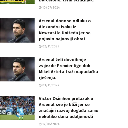
Barcelone, tvrdi stručnjak.
10/07/2024
Arsenal donose odluku o
Alexandru Isaku iz
Newcastle Uniteda jer se
pojavio najnoviji obrat
02/11/2024
Arsenal želi dovođenje
zvijezde Premier lige dok
Mikel Arteta traži napadačka
rješenja.
03/11/2024
Victor Osimhen prelazak u
Arsenal sve je bliži jer se
značajni razvoj događa samo
nekoliko dana udaljenosti
17/06/2024