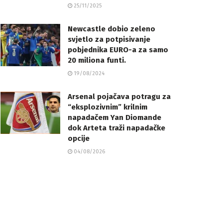
25/11/2025
Newcastle dobio zeleno
svjetlo za potpisivanje
pobjednika EURO-a za samo
20 miliona funti.
19/08/2024
Arsenal pojačava potragu za
“eksplozivnim” krilnim
napadačem Yan Diomande
dok Arteta traži napadačke
opcije
04/08/2026