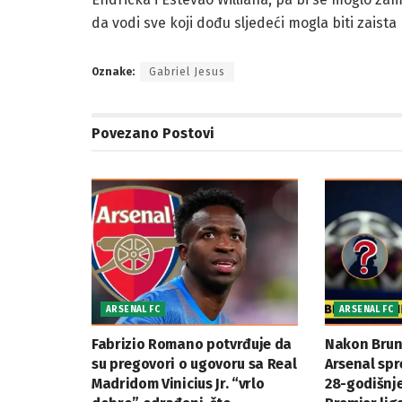
da vodi sve koji dođu sljedeći mogla biti zaista 
Oznake:
Gabriel Jesus
Povezano
Postovi
ARSENAL FC
ARSENAL FC
Fabrizio Romano potvrđuje da
Nakon Brun
su pregovori o ugovoru sa Real
Arsenal sp
Madridom Vinicius Jr. “vrlo
28-godišnj