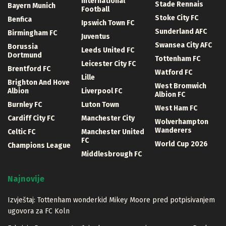
International
Stade Rennais
Bayern Munich
Football
Stoke City FC
Benfica
Ipswich Town FC
Sunderland AFC
Birmingham FC
Juventus
Swansea City AFC
Borussia
Leeds United FC
Dortmund
Tottenham FC
Leicester City FC
Brentford FC
Watford FC
Lille
Brighton And Hove
West Bromwich
Albion
Liverpool FC
Albion FC
Burnley FC
Luton Town
West Ham FC
Cardiff City FC
Manchester City
Wolverhampton
Wanderers
Celtic FC
Manchester United
FC
World Cup 2026
Champions League
Middlesbrough FC
Najnovije
Izvještaj: Tottenham wonderkid Mikey Moore pred potpisivanjem
ugovora za FC Koln