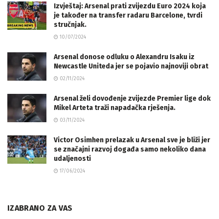
Izvještaj: Arsenal prati zvijezdu Euro 2024 koja
je također na transfer radaru Barcelone, tvrdi
stručnjak.
10/07/2024
Arsenal donose odluku o Alexandru Isaku iz
Newcastle Uniteda jer se pojavio najnoviji obrat
02/11/2024
Arsenal želi dovođenje zvijezde Premier lige dok
Mikel Arteta traži napadačka rješenja.
03/11/2024
Victor Osimhen prelazak u Arsenal sve je bliži jer
se značajni razvoj događa samo nekoliko dana
udaljenosti
17/06/2024
IZABRANO ZA VAS