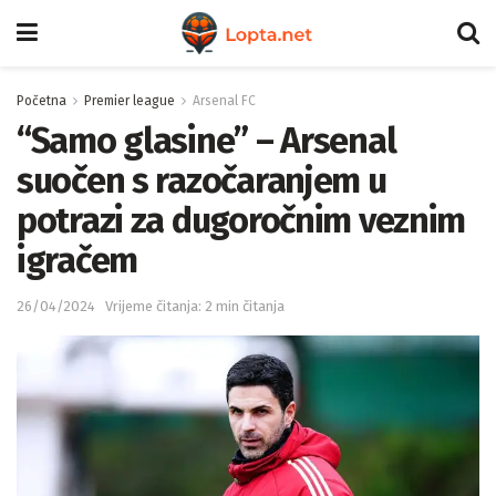
Početna
Premier league
Arsenal FC
“Samo glasine” – Arsenal
suočen s razočaranjem u
potrazi za dugoročnim veznim
igračem
26/04/2024
Vrijeme čitanja: 2 min čitanja