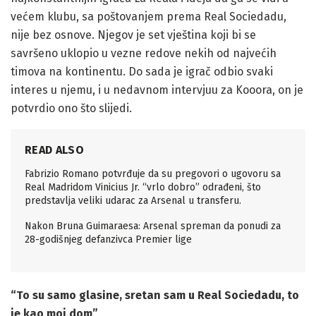
većem klubu, sa poštovanjem prema Real Sociedadu,
nije bez osnove. Njegov je set vještina koji bi se
savršeno uklopio u vezne redove nekih od najvećih
timova na kontinentu. Do sada je igrač odbio svaki
interes u njemu, i u nedavnom intervjuu za Kooora, on je
potvrdio ono što slijedi.
READ ALSO
Fabrizio Romano potvrđuje da su pregovori o ugovoru sa
Real Madridom Vinicius Jr. “vrlo dobro” odrađeni, što
predstavlja veliki udarac za Arsenal u transferu.
Nakon Bruna Guimaraesa: Arsenal spreman da ponudi za
28-godišnjeg defanzivca Premier lige
“To su samo glasine, sretan sam u Real Sociedadu, to
je kao moj dom”