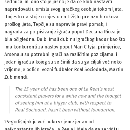
sedmica, ali ono što je jasno je da će klub nastaviti
napredovati u smislu svog igračkog osoblja tokom ljeta.
Umjesto da stoje u mjestu na tržištu prelaznih rokova
prošlog ljeta, Tepčije su napravile pravi pomak, i
nagrada za potpisivanje igrača poput Declana Ricea je
bila očigledna. Da bi imali dubinu igračkog kadar kao što
ima konkurenti za naslov poput Man Cityja, primjerice,
Arsenalu su potrebni igrači na različitim pozicijama, i
jedan igrač za kojeg su se činili da su ga ciljali već neko
vrijeme je odlični vezni fudbaler Real Sociedada, Martin
Zubimendi.
The 25-year-old has been one of La Real’s most
consistent players for a while now and the thought
of seeing him at a bigger club, with respect to
Real Sociedad, hasn’t been without foundation.
25-godišnjak je već neko vrijeme jedan od
najkonstantnijih igrača La Reala i ideja da ga se vidi u