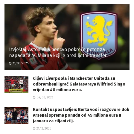
Izvještaj: Aston Villa ponovo pokreće potez za
napadača AC Milana koji je pred ljetni transfer.
21/03/2025
Ciljevi Liverpoola i Manchester Uniteda su
odbrambeni igrač Galatasaraya Wilfried Singo
vrijedan 40 miliona eura.
04/08/2026
Kontakt uspostavljen: Berta vodi razgovore dok
Arsenal sprema ponudu od 45 miliona eura u
januaru za ciljani cilj.
21/12/2025