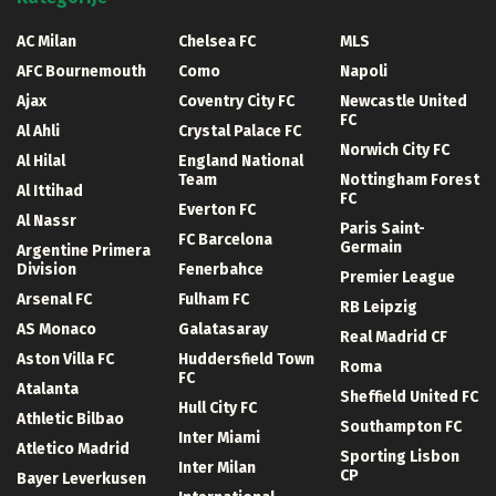
AC Milan
Chelsea FC
MLS
AFC Bournemouth
Como
Napoli
Ajax
Coventry City FC
Newcastle United
FC
Al Ahli
Crystal Palace FC
Norwich City FC
Al Hilal
England National
Team
Nottingham Forest
Al Ittihad
FC
Everton FC
Al Nassr
Paris Saint-
FC Barcelona
Germain
Argentine Primera
Division
Fenerbahce
Premier League
Arsenal FC
Fulham FC
RB Leipzig
AS Monaco
Galatasaray
Real Madrid CF
Aston Villa FC
Huddersfield Town
Roma
FC
Atalanta
Sheffield United FC
Hull City FC
Athletic Bilbao
Southampton FC
Inter Miami
Atletico Madrid
Sporting Lisbon
Inter Milan
CP
Bayer Leverkusen