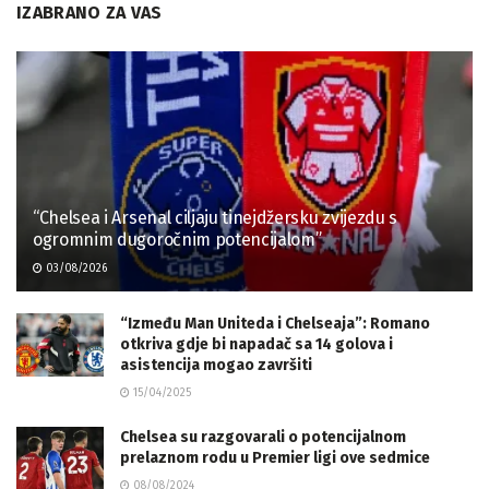
IZABRANO ZA VAS
“Chelsea i Arsenal ciljaju tinejdžersku zvijezdu s
ogromnim dugoročnim potencijalom”
03/08/2026
“Između Man Uniteda i Chelseaja”: Romano
otkriva gdje bi napadač sa 14 golova i
asistencija mogao završiti
15/04/2025
Chelsea su razgovarali o potencijalnom
prelaznom rodu u Premier ligi ove sedmice
08/08/2024