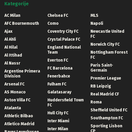
Kategorije
AC Milan
Chelsea FC
MLS
AFC Bournemouth
Como
Napoli
Ajax
Coventry City FC
Newcastle United
FC
Al Ahli
Crystal Palace FC
Norwich City FC
Al Hilal
England National
Team
Nottingham Forest
Al Ittihad
FC
Everton FC
Al Nassr
Paris Saint-
FC Barcelona
Germain
Argentine Primera
Division
Fenerbahce
Premier League
Arsenal FC
Fulham FC
RB Leipzig
AS Monaco
Galatasaray
Real Madrid CF
Aston Villa FC
Huddersfield Town
Roma
FC
Atalanta
Sheffield United FC
Hull City FC
Athletic Bilbao
Southampton FC
Inter Miami
Atletico Madrid
Sporting Lisbon
Inter Milan
CP
Bayer Leverkusen