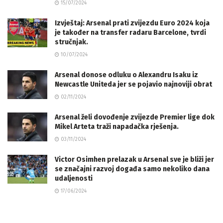
15/07/2024
Izvještaj: Arsenal prati zvijezdu Euro 2024 koja
je također na transfer radaru Barcelone, tvrdi
stručnjak.
10/07/2024
Arsenal donose odluku o Alexandru Isaku iz
Newcastle Uniteda jer se pojavio najnoviji obrat
02/11/2024
Arsenal želi dovođenje zvijezde Premier lige dok
Mikel Arteta traži napadačka rješenja.
03/11/2024
Victor Osimhen prelazak u Arsenal sve je bliži jer
se značajni razvoj događa samo nekoliko dana
udaljenosti
17/06/2024