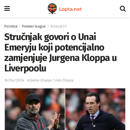
Početna
Premier league
Arsenal FC
Stručnjak govori o Unai
Emeryju koji potencijalno
zamjenjuje Jurgena Kloppa u
Liverpoolu
16/04/2024
Vrijeme čitanja: 1 min čitanja