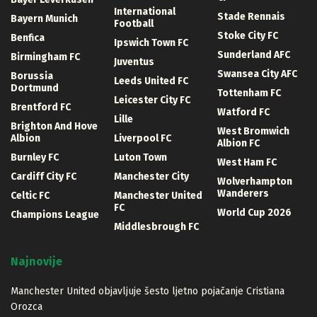
International
Stade Rennais
Bayern Munich
Football
Stoke City FC
Benfica
Ipswich Town FC
Sunderland AFC
Birmingham FC
Juventus
Swansea City AFC
Borussia
Leeds United FC
Dortmund
Tottenham FC
Leicester City FC
Brentford FC
Watford FC
Lille
Brighton And Hove
West Bromwich
Albion
Liverpool FC
Albion FC
Burnley FC
Luton Town
West Ham FC
Cardiff City FC
Manchester City
Wolverhampton
Wanderers
Celtic FC
Manchester United
FC
World Cup 2026
Champions League
Middlesbrough FC
Najnovije
Manchester United objavljuje šesto ljetno pojačanje Cristiana
Orozca