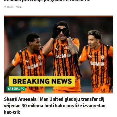
07/08/2026
ARSENAL FC
Skauti Arsenala i Man United gledaju transfer cilj
vrijedan 30 miliona funti kako postiže izvanredan
het-trik