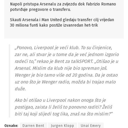
Napoli pristupa Arsenalu za zvijezdu dok Fabrizio Romano
potvrđuje pregovore o transferu.
Skauti Arsenala i Man United gledaju transfer cilj vrijedan
30 miliona funti kako postiže izvanredan het-trik
„Ponovo, Liverpool je veći klub. To su činjenice,
zar ne, ali stvar je u tome da je već jednom izgorio
radeći to,” rekao je Bent za talkSPORT. „Otišao je u
Arsenal. Mislim da klub nije bio spreman još.
Wenger je bio tamo više od 20 godina. Da je ostao
uz ono što je Wenger radio, možda bi trajao malo
duže.
Ako bi otišao u Liverpool nakon onoga što je
postigao, zaista li želiš to ponovno raditi? Želiš
biti taj koji slijedi tog lika, znaš na što mislim?”
Oznake:
Darren Bent
Jurgen Klopp
Unai Emery