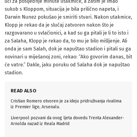
ući za posljednje minute utakmice, a zatim je imao
sukob s Kloppom, situacija je bila prilično napeta, i
Darwin Nunez pokušao je smiriti stvari. Nakon utakmice,
Klopp je rekao da je slučaj zatvoren nakon što je
razgovarano u svlačionici, a kad su ga pitali je li to isto i
za Salaha, Klopp je rekao da, to mu je bilo mišljenje. Ali
onda je sam Salah, dok je napuštao stadion i pitali su ga
novinari u miješanoj zoni, rekao: “Ako govorim danas, bit
će vatre.” Dakle, jaku poruku od Salaha dok je napuštao
stadion.
READ ALSO
Cristian Romero otvoren je za ideju pridruživanja rivalima
iz Premier lige, Arsenalu.
Liverpool pozvani da ovog ljeta dovedu Trenta Alexander-
Arnolda nazad iz Reala Madrid