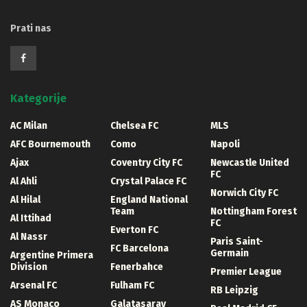
Prati nas
Kategorije
AC Milan
Chelsea FC
MLS
AFC Bournemouth
Como
Napoli
Ajax
Coventry City FC
Newcastle United
FC
Al Ahli
Crystal Palace FC
Norwich City FC
Al Hilal
England National
Team
Nottingham Forest
Al Ittihad
FC
Everton FC
Al Nassr
Paris Saint-
FC Barcelona
Germain
Argentine Primera
Division
Fenerbahce
Premier League
Arsenal FC
Fulham FC
RB Leipzig
AS Monaco
Galatasaray