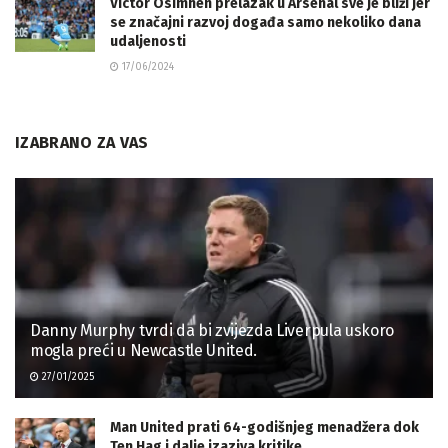
Victor Osimhen prelazak u Arsenal sve je bliži jer
se značajni razvoj događa samo nekoliko dana
udaljenosti
17/06/2024
IZABRANO ZA VAS
Danny Murphy tvrdi da bi zvijezda Liverpula uskoro
mogla preći u Newcastle United.
27/01/2025
Man United prati 64-godišnjeg menadžera dok
Ten Hag i dalje izaziva kritike.