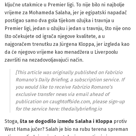
ključne utakmice u Premier ligi. To nije bilo ni najbolje
vrijeme za Mohameda Salaha, jer je egipatski napadač
postigao samo dva gola tijekom ožujka i travnja u
Premier ligi, jedan u ožujku i jedan u travnju, što nije ono
što očekujete od igrača njegove kvalitete, a u
najgoračem trenutku za Jürgena Kloppa, jer izgleda kao
da će njegovo vrijeme kao menadžera u Liverpoolu
završiti na nezadovoljavajući način.
[This article was originally published on Fabrizio
Romano’s Daily Briefing, a subscription service. If
you would like to receive Fabrizio Romano’s
exclusive transfer news via email ahead of
publication on caughtoffside.com, please sign-up
for the service here: thedailybriefing.io
Stoga,
šta se dogodilo između Salaha i Kloppa
protiv
West Hama jučer? Salah je bio na rubu terena spreman