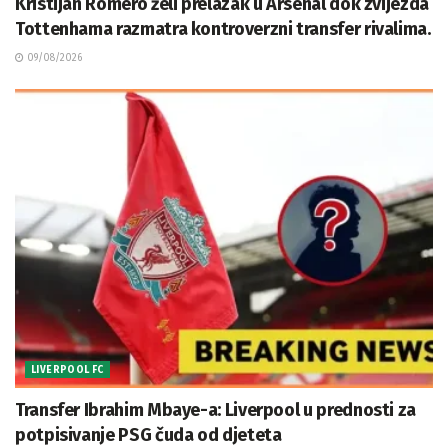
Kristijan Romero želi prelazak u Arsenal dok zvijezda
Tottenhama razmatra kontroverzni transfer rivalima.
09/08/2026
LIVERPOOL FC
Transfer Ibrahim Mbaye-a: Liverpool u prednosti za
potpisivanje PSG čuda od djeteta