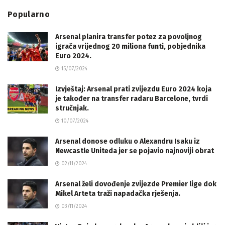
Popularno
Arsenal planira transfer potez za povoljnog
igrača vrijednog 20 miliona funti, pobjednika
Euro 2024.
15/07/2024
Izvještaj: Arsenal prati zvijezdu Euro 2024 koja
je također na transfer radaru Barcelone, tvrdi
stručnjak.
10/07/2024
Arsenal donose odluku o Alexandru Isaku iz
Newcastle Uniteda jer se pojavio najnoviji obrat
02/11/2024
Arsenal želi dovođenje zvijezde Premier lige dok
Mikel Arteta traži napadačka rješenja.
03/11/2024