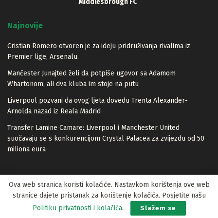
Middlesbrough FC
Najnovije
Cristian Romero otvoren je za ideju pridruživanja rivalima iz
Premier lige, Arsenalu.
Mančester Junajted želi da potpiše ugovor sa Adamom
Whartonom, ali dva kluba im stoje na putu
Liverpool pozvani da ovog ljeta dovedu Trenta Alexander-
Arnolda nazad iz Reala Madrid
Transfer Lamine Camare: Liverpool i Manchester United
suočavaju se s konkurencijom Crystal Palacea za zvijezdu od 50
miliona eura
Ova web stranica koristi kolačiće. Nastavkom korištenja ove web
stranice dajete pristanak za korištenje kolačića. Posjetite našu
© 2023 Lopta.net
Politiku privatnosti i kolačića
.
Slažem se