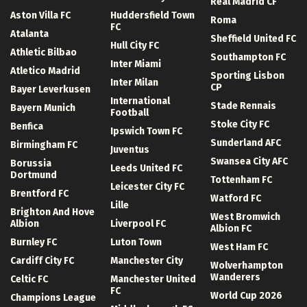
Real Madrid CF
Aston Villa FC
Huddersfield Town
Roma
FC
Atalanta
Sheffield United FC
Hull City FC
Athletic Bilbao
Southampton FC
Inter Miami
Atletico Madrid
Sporting Lisbon
Inter Milan
CP
Bayer Leverkusen
International
Stade Rennais
Bayern Munich
Football
Stoke City FC
Benfica
Ipswich Town FC
Sunderland AFC
Birmingham FC
Juventus
Swansea City AFC
Borussia
Leeds United FC
Dortmund
Tottenham FC
Leicester City FC
Brentford FC
Watford FC
Lille
Brighton And Hove
West Bromwich
Albion
Liverpool FC
Albion FC
Burnley FC
Luton Town
West Ham FC
Cardiff City FC
Manchester City
Wolverhampton
Wanderers
Celtic FC
Manchester United
FC
World Cup 2026
Champions League