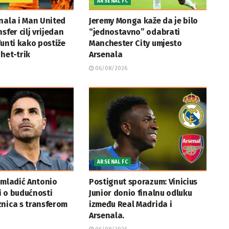
ARSENAL FC
nala i Man United
Jeremy Monga kaže da je bilo
sfer cilj vrijedan
“jednostavno” odabrati
funti kako postiže
Manchester City umjesto
het-trik
Arsenala
06/08/2026
ARSENAL FC
 mladić Antonio
Postignut sporazum: Vinicius
i o budućnosti
Junior donio finalnu odluku
nica s transferom
između Real Madrida i
Arsenala.