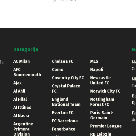
06/08/2026
Kategorije
N
AC Milan
Chelsea FC
MLS
ša
Ma
Cr
AFC
Como
Napoli
Bournemouth
Coventry City FC
Newcastle
Mi
Ajax
United FC
T
Crystal Palace
Al Ahli
FC
Norwich City FC
Be
Al Hilal
England
Nottingham
Dj
National Team
Forest FC
Al Ittihad
Everton FC
Paris Saint-
Fa
Al Nassr
Germain
d
FC Barcelona
Argentine
Premier League
Primera
Fenerbahce
Division
RB Leipzig