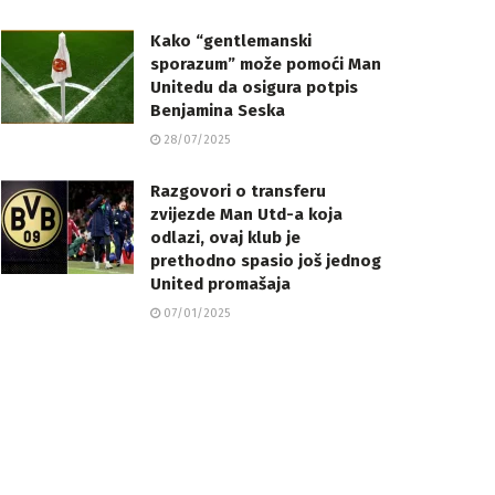
Kako “gentlemanski
sporazum” može pomoći Man
Unitedu da osigura potpis
Benjamina Seska
28/07/2025
Razgovori o transferu
zvijezde Man Utd-a koja
odlazi, ovaj klub je
prethodno spasio još jednog
United promašaja
07/01/2025