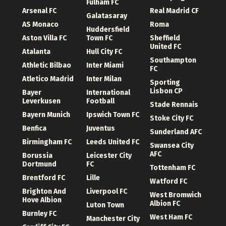
Fulham FC
Arsenal FC
Real Madrid CF
Galatasaray
AS Monaco
Roma
Huddersfield
Aston Villa FC
Town FC
Sheffield
United FC
Atalanta
Hull City FC
Southampton
Athletic Bilbao
Inter Miami
FC
Atletico Madrid
Inter Milan
Sporting
Lisbon CP
Bayer
International
Leverkusen
Football
Stade Rennais
Bayern Munich
Ipswich Town FC
Stoke City FC
Benfica
Juventus
Sunderland AFC
Birmingham FC
Leeds United FC
Swansea City
AFC
Borussia
Leicester City
Dortmund
FC
Tottenham FC
Brentford FC
Lille
Watford FC
Brighton And
Liverpool FC
West Bromwich
Hove Albion
Albion FC
Luton Town
Burnley FC
West Ham FC
Manchester City