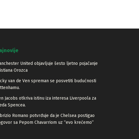
ajnovije
nchester United objavljuje šesto ljetno pojačanje
istiana Orozca
cky van de Ven spreman se posvetiti budućnosti
ottenhamu.
n Jacobs otkriva istinu iza interesa Liverpoola za
eda Spencea.
brizio Romano potvrđuje da je Chelsea postigao
ogovor sa Pepom Chavarriom uz “evo krećemo”