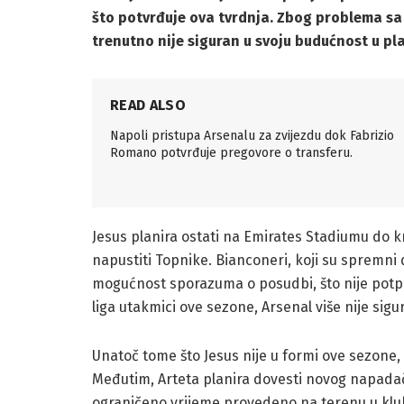
što potvrđuje ova tvrdnja. Zbog problema sa
trenutno nije siguran u svoju budućnost u pla
READ ALSO
Napoli pristupa Arsenalu za zvijezdu dok Fabrizio
Romano potvrđuje pregovore o transferu.
Jesus planira ostati na Emirates Stadiumu do kr
napustiti Topnike. Bianconeri, koji su spremni d
mogućnost sporazuma o posudbi, što nije potpu
liga utakmici ove sezone, Arsenal više nije sigu
Unatoč tome što Jesus nije u formi ove sezone,
Međutim, Arteta planira dovesti novog napadača
ograničeno vrijeme provedeno na terenu u klu