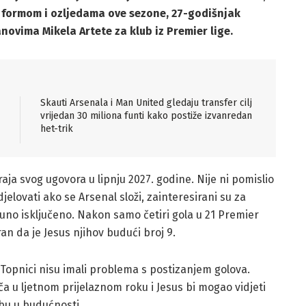
 formom i ozljedama ove sezone, 27-godišnjak
novima Mikela Artete za klub iz Premier lige.
Skauti Arsenala i Man United gledaju transfer cilj
vrijedan 30 miliona funti kako postiže izvanredan
het-trik
aja svog ugovora u lipnju 2027. godine. Nije ni pomislio
jelovati ako se Arsenal složi, zainteresirani su za
no isključeno. Nakon samo četiri gola u 21 Premier
ran da je Jesus njihov budući broj 9.
 Topnici nisu imali problema s postizanjem golova.
 u ljetnom prijelaznom roku i Jesus bi mogao vidjeti
bu u budućnosti.