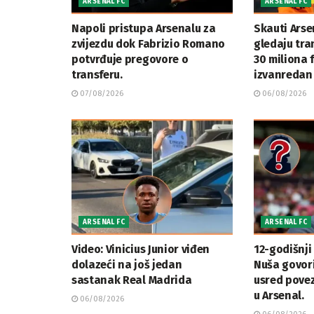
ARSENAL FC
ARSENAL FC
Napoli pristupa Arsenalu za
Skauti Arse
zvijezdu dok Fabrizio Romano
gledaju tran
potvrđuje pregovore o
30 miliona 
transferu.
izvanredan 
07/08/2026
06/08/2026
ARSENAL FC
ARSENAL FC
Video: Vinicius Junior viđen
12-godišnji
dolazeći na još jedan
Nuša govor
sastanak Real Madrida
usred povez
u Arsenal.
06/08/2026