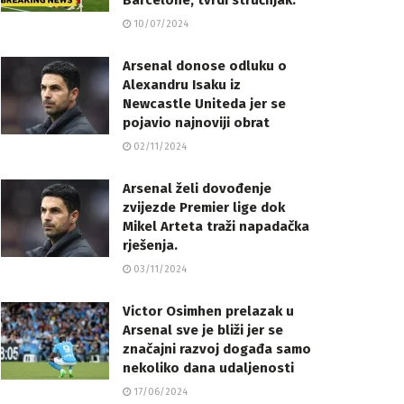
Barcelone, tvrdi stručnjak.
10/07/2024
Arsenal donose odluku o
Alexandru Isaku iz
Newcastle Uniteda jer se
pojavio najnoviji obrat
02/11/2024
Arsenal želi dovođenje
zvijezde Premier lige dok
Mikel Arteta traži napadačka
rješenja.
03/11/2024
Victor Osimhen prelazak u
Arsenal sve je bliži jer se
značajni razvoj događa samo
nekoliko dana udaljenosti
17/06/2024