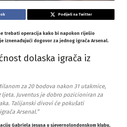
ook
Podijeli na Twitter
e trebati operacija kako bi napokon riješio
je iznenađujući dogovor za jednog igrača Arsenal.
ćnost dolaska igrača iz
r Milanom za 20 bodova nakon 31 utakmice,
ljeta. Juventus je dobro pozicioniran za
vaka. Talijanski divovi će pokušati
 igrača Arsenal.”
tuaciju Gabriela Jesusa u sjevernolondonskom klubu,