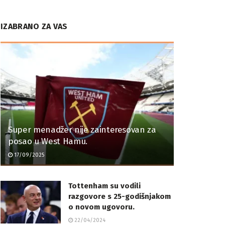
IZABRANO ZA VAS
Super menadžer nije zainteresovan za
posao u West Hamu.
17/09/2025
Tottenham su vodili
razgovore s 25-godišnjakom
o novom ugovoru.
22/04/2024