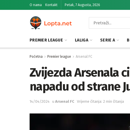
O nama
Kontakt
Petak, 7 Augusta, 2026
PREMIER LEAGUE
LALIGA
SERIE A
B
Početna
Premier league
Arsenal FC
Zvijezda Arsenala c
napadu od strane J
14/04/2024
u
Arsenal FC
Vrijeme čitanja: 2 min čitanja