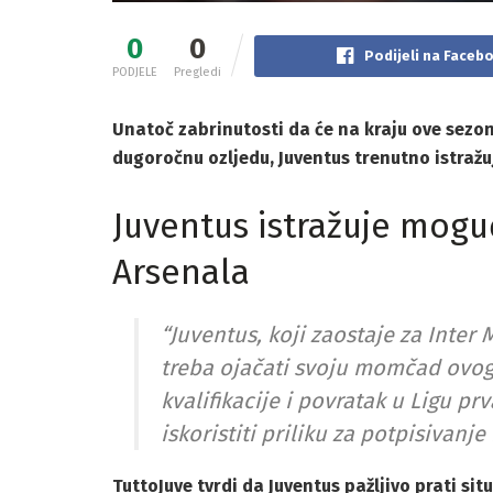
0
0
Podijeli na Faceb
PODJELE
Pregledi
Unatoč zabrinutosti da će na kraju ove sezon
dugoročnu ozljedu, Juventus trenutno istražu
Juventus istražuje mogu
Arsenala
“Juventus, koji zaostaje za Inte
treba ojačati svoju momčad ovog 
kvalifikacije i povratak u Ligu pr
iskoristiti priliku za potpisivanje
TuttoJuve tvrdi da Juventus pažljivo prati si