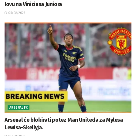
lovu na Viniciusa Juniora
05/08/2026
ARSENAL FC
Arsenal će blokirati potez Man Uniteda za Mylesa
Lewisa-Skellyja.