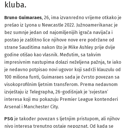
kluba.
Bruno Guimaraes
, 26, ima izvanredno vrijeme otkako je
prešao iz Lyona u Newcastle 2022. Južnoamerikanac je
bez sumnje jedan od najomiljenijih igrača navijača i
postao je zaštitno lice njihove nove ere podržane od
strane Sauditima nakon što je Mike Ashley prije dvije
godine otišao kao vlasnik. Međutim, sa takvim
impresivnim nastupima dolazi neželjena pažnja, te iako
je nedavno potpisao novi ugovor koji sadrži klauzulu od
100 miliona funti, Guimaraes sada je čvrsto povezan sa
visokoprofilnim ljetnim transferom. Prema nedavnom
izvještaju iz Telegrapha, 26-godišnjak je ‘svjestan’
interesa koji mu pokazuju Premier League kontenderi
Arsenal i Manchester City.
PSG
je također povezan s ljetnjim pristupom, ali njihov
nivo interesa trenutno ostaje nepoznat. Od kada se