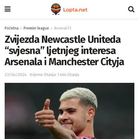
Početna
Premier league
Arsenal FC
Zvijezda Newcastle Uniteda
“svjesna” ljetnjeg interesa
Arsenala i Manchester Cityja
23/04/2024
Vrijeme čitanja: 1 min čitanja