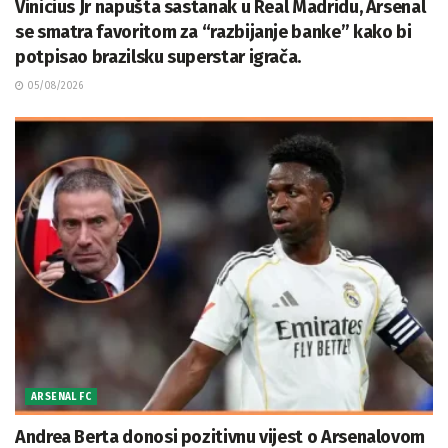
Vinicius Jr napušta sastanak u Real Madridu, Arsenal
se smatra favoritom za “razbijanje banke” kako bi
potpisao brazilsku superstar igrača.
05/08/2026
ARSENAL FC
Andrea Berta donosi pozitivnu vijest o Arsenalovom