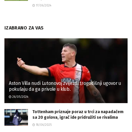
17/06/2024
IZABRANO ZA VAS
Aston Villa nudi Lutonovoj zvijezdi trogodišnji ugovor u
pokušaju da ga privole u klub.
26/05/2024
Tottenham priznaje poraz u trci za napadačem
sa 20 golova, igrač ide pridružiti se rivalima
18/06/2025