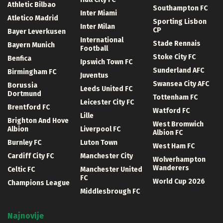
Athletic Bilbao
Southampton FC
Inter Miami
Atletico Madrid
Sporting Lisbon
Inter Milan
CP
Bayer Leverkusen
International
Stade Rennais
Bayern Munich
Football
Stoke City FC
Benfica
Ipswich Town FC
Sunderland AFC
Birmingham FC
Juventus
Swansea City AFC
Borussia
Leeds United FC
Dortmund
Tottenham FC
Leicester City FC
Brentford FC
Watford FC
Lille
Brighton And Hove
West Bromwich
Albion
Liverpool FC
Albion FC
Burnley FC
Luton Town
West Ham FC
Cardiff City FC
Manchester City
Wolverhampton
Wanderers
Celtic FC
Manchester United
FC
World Cup 2026
Champions League
Middlesbrough FC
Najnovije