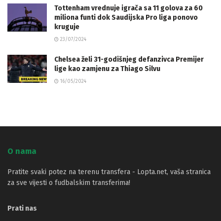
Tottenham vrednuje igrača sa 11 golova za 60
miliona funti dok Saudijska Pro liga ponovo
kruguje
23/07/2024
Chelsea želi 31-godišnjeg defanzivca Premijer
lige kao zamjenu za Thiago Silvu
16/05/2024
O nama
Pratite svaki potez na terenu transfera - Lopta.net, vaša stranica
za sve vijesti o fudbalskim transferima!
Prati nas