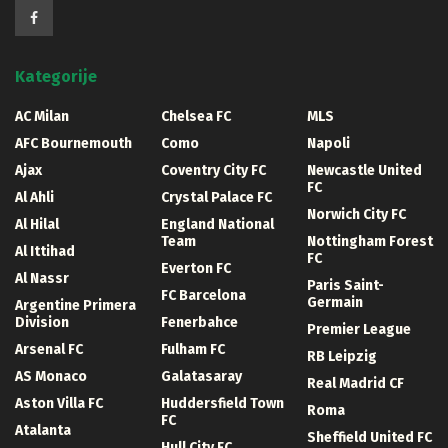
Kategorije
AC Milan
Chelsea FC
MLS
AFC Bournemouth
Como
Napoli
Ajax
Coventry City FC
Newcastle United
FC
Al Ahli
Crystal Palace FC
Norwich City FC
Al Hilal
England National
Team
Nottingham Forest
Al Ittihad
FC
Everton FC
Al Nassr
Paris Saint-
FC Barcelona
Germain
Argentine Primera
Division
Fenerbahce
Premier League
Arsenal FC
Fulham FC
RB Leipzig
AS Monaco
Galatasaray
Real Madrid CF
Aston Villa FC
Huddersfield Town
Roma
FC
Atalanta
Sheffield United FC
Hull City FC