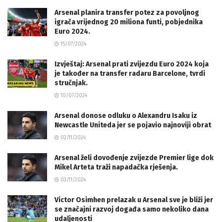
Arsenal planira transfer potez za povoljnog
igrača vrijednog 20 miliona funti, pobjednika
Euro 2024.
15/07/2024
Izvještaj: Arsenal prati zvijezdu Euro 2024 koja
je također na transfer radaru Barcelone, tvrdi
stručnjak.
10/07/2024
Arsenal donose odluku o Alexandru Isaku iz
Newcastle Uniteda jer se pojavio najnoviji obrat
02/11/2024
Arsenal želi dovođenje zvijezde Premier lige dok
Mikel Arteta traži napadačka rješenja.
03/11/2024
Victor Osimhen prelazak u Arsenal sve je bliži jer
se značajni razvoj događa samo nekoliko dana
udaljenosti