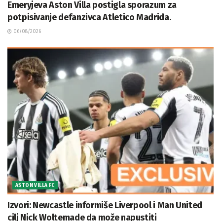
Emeryjeva Aston Villa postigla sporazum za
potpisivanje defanzivca Atletico Madrida.
06/08/2026
ASTON VILLA FC
Izvori: Newcastle informiše Liverpool i Man United
cilj Nick Woltemade da može napustiti