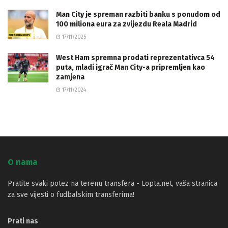
Man City je spreman razbiti banku s ponudom od
100 miliona eura za zvijezdu Reala Madrid
17/11/2025
West Ham spremna prodati reprezentativca 54
puta, mladi igrač Man City-a pripremljen kao
zamjena
17/11/2024
O nama
Pratite svaki potez na terenu transfera - Lopta.net, vaša stranica
za sve vijesti o fudbalskim transferima!
Prati nas