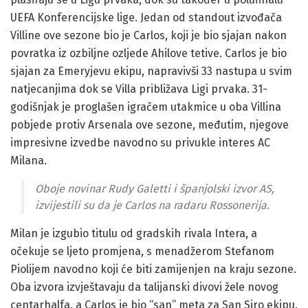
UEFA Konferencijske lige. Jedan od standout izvođača
Villine ove sezone bio je Carlos, koji je bio sjajan nakon
povratka iz ozbiljne ozljede Ahilove tetive. Carlos je bio
sjajan za Emeryjevu ekipu, napravivši 33 nastupa u svim
natjecanjima dok se Villa približava Ligi prvaka. 31-
godišnjak je proglašen igračem utakmice u oba Villina
pobjede protiv Arsenala ove sezone, međutim, njegove
impresivne izvedbe navodno su privukle interes AC
Milana.
Oboje novinar Rudy Galetti i španjolski izvor AS,
izvijestili su da je Carlos na radaru Rossonerija.
Milan je izgubio titulu od gradskih rivala Intera, a
očekuje se ljeto promjena, s menadžerom Stefanom
Piolijem navodno koji će biti zamijenjen na kraju sezone.
Oba izvora izvještavaju da talijanski divovi žele novog
centarhalfa, a Carlos je bio “san” meta za San Siro ekipu.