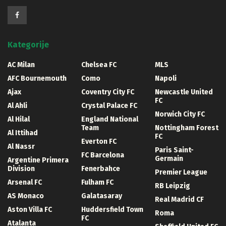
Kategorije
AC Milan
Chelsea FC
MLS
AFC Bournemouth
Como
Napoli
Ajax
Coventry City FC
Newcastle United
FC
Al Ahli
Crystal Palace FC
Norwich City FC
Al Hilal
England National
Team
Nottingham Forest
Al Ittihad
FC
Everton FC
Al Nassr
Paris Saint-
FC Barcelona
Germain
Argentine Primera
Division
Fenerbahce
Premier League
Arsenal FC
Fulham FC
RB Leipzig
AS Monaco
Galatasaray
Real Madrid CF
Aston Villa FC
Huddersfield Town
Roma
FC
Atalanta