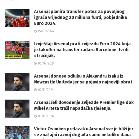
Arsenal planira transfer potez za povoljnog
igrača vrijednog 20 miliona funti, pobjednika
Euro 2024.
15/07/2024
Izvještaj: Arsenal prati zvijezdu Euro 2024 koja
je također na transfer radaru Barcelone, tvrdi
stručnjak.
10/07/2024
Arsenal donose odluku o Alexandru Isaku iz
Newcastle Uniteda jer se pojavio najnoviji obrat
02/11/2024
Arsenal želi dovođenje zvijezde Premier lige dok
Mikel Arteta traži napadačka rješenja.
03/11/2024
Victor Osimhen prelazak u Arsenal sve je bliži jer
se značajni razvoj događa samo nekoliko dana