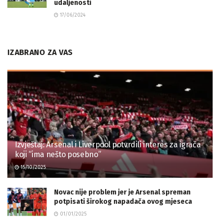
udaljenosti
17/06/2024
IZABRANO ZA VAS
Izvještaj: Arsenal i Liverpool potvrdili interes za igrača
koji “ima nešto posebno”
15/10/2025
Novac nije problem jer je Arsenal spreman
potpisati širokog napadača ovog mjeseca
01/01/2025