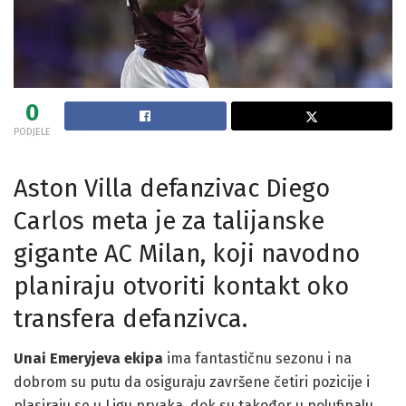
0
PODJELE
Aston Villa defanzivac Diego
Carlos meta je za talijanske
gigante AC Milan, koji navodno
planiraju otvoriti kontakt oko
transfera defanzivca.
Unai Emeryjeva ekipa
ima fantastičnu sezonu i na
dobrom su putu da osiguraju završene četiri pozicije i
plasiraju se u Ligu prvaka, dok su također u polufinalu