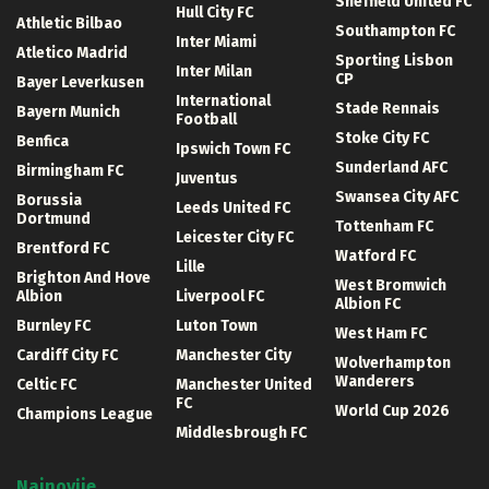
Sheffield United FC
Hull City FC
Athletic Bilbao
Southampton FC
Inter Miami
Atletico Madrid
Sporting Lisbon
Inter Milan
CP
Bayer Leverkusen
International
Stade Rennais
Bayern Munich
Football
Stoke City FC
Benfica
Ipswich Town FC
Sunderland AFC
Birmingham FC
Juventus
Swansea City AFC
Borussia
Leeds United FC
Dortmund
Tottenham FC
Leicester City FC
Brentford FC
Watford FC
Lille
Brighton And Hove
West Bromwich
Albion
Liverpool FC
Albion FC
Burnley FC
Luton Town
West Ham FC
Cardiff City FC
Manchester City
Wolverhampton
Wanderers
Celtic FC
Manchester United
FC
World Cup 2026
Champions League
Middlesbrough FC
Najnovije