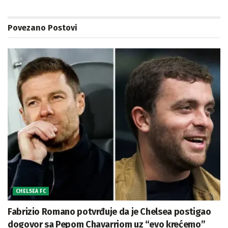
Povezano
Postovi
CHELSEA FC
Fabrizio Romano potvrđuje da je Chelsea postigao
dogovor sa Pepom Chavarriom uz “evo krećemo”