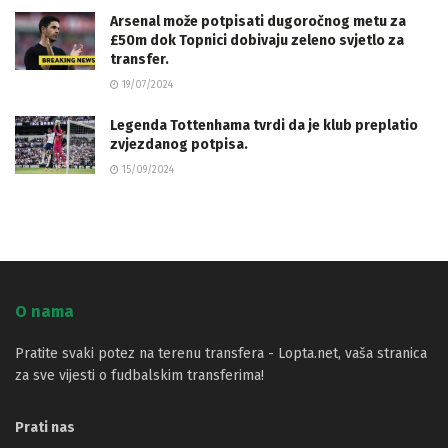
Arsenal može potpisati dugoročnog metu za
£50m dok Topnici dobivaju zeleno svjetlo za
transfer.
19/07/2024
Legenda Tottenhama tvrdi da je klub preplatio
zvjezdanog potpisa.
15/09/2024
O nama
Pratite svaki potez na terenu transfera - Lopta.net, vaša stranica
za sve vijesti o fudbalskim transferima!
Prati nas