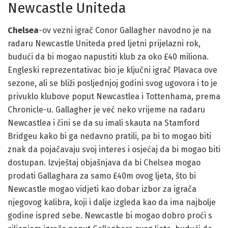
Newcastle Uniteda
Chelsea
-ov vezni igrač Conor Gallagher navodno je na
radaru Newcastle Uniteda pred ljetni prijelazni rok,
budući da bi mogao napustiti klub za oko £40 miliona.
Engleski reprezentativac bio je ključni igrač Plavaca ove
sezone, ali se bliži posljednjoj godini svog ugovora i to je
privuklo klubove poput Newcastlea i Tottenhama, prema
Chronicle-u. Gallagher je već neko vrijeme na radaru
Newcastlea i čini se da su imali skauta na Stamford
Bridgeu kako bi ga nedavno pratili, pa bi to mogao biti
znak da pojačavaju svoj interes i osjećaj da bi mogao biti
dostupan. Izvještaj objašnjava da bi Chelsea mogao
prodati Gallaghara za samo £40m ovog ljeta, što bi
Newcastle mogao vidjeti kao dobar izbor za igrača
njegovog kalibra, koji i dalje izgleda kao da ima najbolje
godine ispred sebe. Newcastle bi mogao dobro proći s