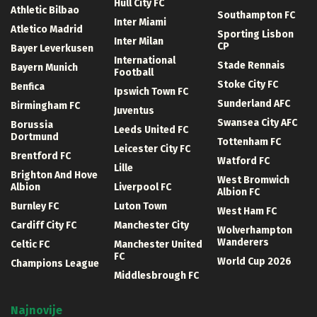
Hull City FC
Athletic Bilbao
Southampton FC
Inter Miami
Atletico Madrid
Sporting Lisbon
Inter Milan
CP
Bayer Leverkusen
International
Stade Rennais
Bayern Munich
Football
Stoke City FC
Benfica
Ipswich Town FC
Sunderland AFC
Birmingham FC
Juventus
Swansea City AFC
Borussia
Leeds United FC
Dortmund
Tottenham FC
Leicester City FC
Brentford FC
Watford FC
Lille
Brighton And Hove
West Bromwich
Albion
Liverpool FC
Albion FC
Burnley FC
Luton Town
West Ham FC
Cardiff City FC
Manchester City
Wolverhampton
Wanderers
Celtic FC
Manchester United
FC
World Cup 2026
Champions League
Middlesbrough FC
Najnovije