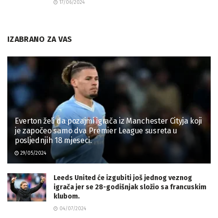
17/06/2024
IZABRANO ZA VAS
Everton želi da pozajmi igrača iz Manchester Cityja koji
je započeo samo dva Premier League susreta u
posljednjih 18 mjeseci.
29/05/2024
Leeds United će izgubiti još jednog veznog
igrača jer se 28-godišnjak složio sa francuskim
klubom.
04/07/2024