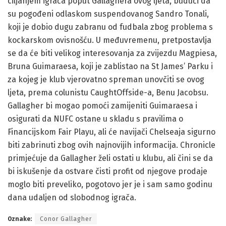
ciljanjem igrača poput Gallaghera ovog ljeta, budući da
su pogođeni odlaskom suspendovanog Sandro Tonali,
koji je dobio dugu zabranu od fudbala zbog problema s
kockarskom ovisnošću. U međuvremenu, pretpostavlja
se da će biti velikog interesovanja za zvijezdu Magpiesa,
Bruna Guimaraesa, koji je zablistao na St James’ Parku i
za kojeg je klub vjerovatno spreman unovčiti se ovog
ljeta, prema colunistu CaughtOffside-a, Benu Jacobsu.
Gallagher bi mogao pomoći zamijeniti Guimaraesa i
osigurati da NUFC ostane u skladu s pravilima o
Financijskom Fair Playu, ali će navijači Chelseaja sigurno
biti zabrinuti zbog ovih najnovijih informacija. Chronicle
primjećuje da Gallagher želi ostati u klubu, ali čini se da
bi iskušenje da ostvare čisti profit od njegove prodaje
moglo biti preveliko, pogotovo jer je i sam samo godinu
dana udaljen od slobodnog igrača.
Oznake:
Conor Gallagher