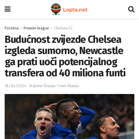
Početna
Premier league
Chelsea FC
Budućnost zvijezde Chelsea
izgleda sumorno, Newcastle
ga prati uoči potencijalnog
transfera od 40 miliona funti
18/04/2024
Vrijeme čitanja: 1 min čitanja