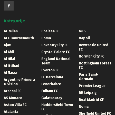
Kategorije
AC Milan
Chelsea FC
MLS
AFC Bournemouth
Como
Napoli
Ajax
Coventry City FC
Newcastle United
FC
Al Ahli
Crystal Palace FC
Norwich City FC
Al Hilal
England National
Team
Nottingham Forest
Al Ittihad
FC
Everton FC
Al Nassr
Paris Saint-
FC Barcelona
Germain
Argentine Primera
Division
Fenerbahce
Premier League
Arsenal FC
Fulham FC
RB Leipzig
AS Monaco
Galatasaray
Real Madrid CF
Aston Villa FC
Huddersfield Town
Roma
FC
Atalanta
Sheffield United FC