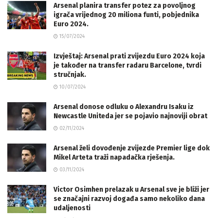
Arsenal planira transfer potez za povoljnog
igrača vrijednog 20 miliona funti, pobjednika
Euro 2024.
15/07/2024
Izvještaj: Arsenal prati zvijezdu Euro 2024 koja
je također na transfer radaru Barcelone, tvrdi
stručnjak.
10/07/2024
Arsenal donose odluku o Alexandru Isaku iz
Newcastle Uniteda jer se pojavio najnoviji obrat
02/11/2024
Arsenal želi dovođenje zvijezde Premier lige dok
Mikel Arteta traži napadačka rješenja.
03/11/2024
Victor Osimhen prelazak u Arsenal sve je bliži jer
se značajni razvoj događa samo nekoliko dana
udaljenosti