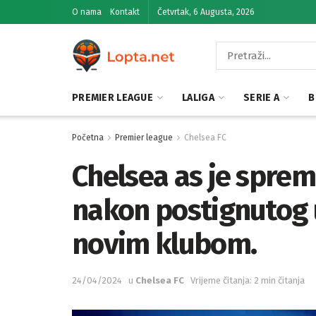
O nama
Kontakt
Četvrtak, 6 Augusta, 2026
PREMIER LEAGUE
LALIGA
SERIE A
B
Početna
Premier league
Chelsea FC
Chelsea as je spre
nakon postignutog
novim klubom.
24/04/2024
u
Chelsea FC
Vrijeme čitanja: 2 min čitanja