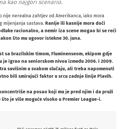
na kao najgori scenario.
 to nije nerealna zahtjev od Amerikanca, iako mora
g mijenjanja sastava.
Ranije ili kasnije mora doći
odluke racionalno, a nemir iza scene mogao bi se reći
nakon što mu ugovor istekne 30. juna.
t sa brazilskim timom, Fluminenseom, ekipom gdje
u je igrao na seniorskom nivou između 2006. i 2009.
ra suvišnim u svakom slučaju, ali treba napomenuti
tno bili smirujući faktor u srcu zadnje linije Plavih.
koncentriše na posao koji mu je pred njim i da pruži
 što je više moguće visoko u Premier League-i.