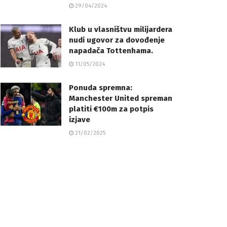
29/04/2024
Klub u vlasništvu milijardera
nudi ugovor za dovođenje
napadača Tottenhama.
11/05/2024
Ponuda spremna:
Manchester United spreman
platiti €100m za potpis
izjave
21/02/2025