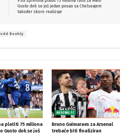
PSG spremna platiti 75 miliona funti za Malo
Gusto dok se još jedan posao sa Chelseajem
također skoro realizuje
Todd Boehly
ARSENAL FC
 platiti 75 miliona
Bruno Guimaraes za Arsenal
lo Gusto dok se još
trebaće biti finaliziran