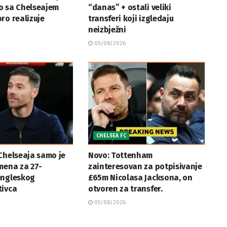
o sa Chelseajem
“danas” + ostali veliki
ro realizuje
transferi koji izgledaju
neizbježni
05/08/2026
CHELSEA FC
Chelseaja samo je
Novo: Tottenham
mena za 27-
zainteresovan za potpisivanje
engleskog
£65m Nicolasa Jacksona, on
tivca
otvoren za transfer.
05/08/2026