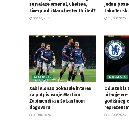
se nalaze Arsenal, Chelsea,
jedan posa
Liverpool i Manchester United?
također sko
06/08/2026
05/08/2026
ARSENAL FC
CHELSEA FC
Xabi Alonso pokazuje interes
Odlazak iz 
za potpisivanje Martina
pitanje vre
Zubimendija u šokantnom
godišnjeg 
dogovoru
reprezenta
05/08/2026
05/08/2026