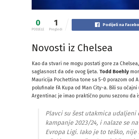
0
1
Podijeli na Faceb
PODJELE
Pregledi
Novosti iz Chelsea
Kao da stvari ne mogu postati gore za Chelsea,
saglasnost da ode ovog ljeta.
Todd Boehly
mora
Mauricija Pochettina tone sa 5-0 porazom od A
polufinale FA Kupa od Man City-a. Bili su očajni
Argentinac je imao praktično punu sezonu da i
Plavci su šest utakmica udaljeni
kampanje 2023/24, i nalaze se na
Evropa Ligi. Iako je to teško, ni