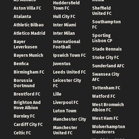
Huddersfield
Aston Villa FC
Town FC
Sheffield
United FC
Atalanta
Hull City FC
Southampton
Athletic Bilbao
Inter Miami
FC
Atletico Madrid
Inter Milan
Sporting
Lisbon CP
Bayer
International
Leverkusen
Football
Stade Rennais
Bayern Munich
Ipswich Town FC
Stoke City FC
Benfica
Juventus
Sunderland AFC
Birmingham FC
Leeds United FC
Swansea City
AFC
Borussia
Leicester City
Dortmund
FC
Tottenham FC
Brentford FC
Lille
Watford FC
Brighton And
Liverpool FC
West Bromwich
Hove Albion
Albion FC
Luton Town
Burnley FC
West Ham FC
Manchester City
Cardiff City FC
Wolverhampton
Manchester
Wanderers
Celtic FC
United FC