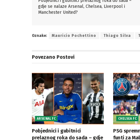
Pobjednici i gubitnici prelaznog roka do sada –
gdje se nalaze Arsenal, Chelsea, Liverpool i
Manchester United?
Oznake:
Mauricio Pochettino
Thiago Silva
Povezano
Postovi
ARSENAL FC
CHELSEA FC
Pobjednici i gubitnici
PSG spremna
prelaznog roka do sada – gdje
funti za Ma