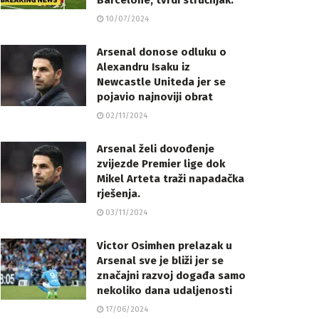
Barcelone, tvrdi stručnjak.
10/07/2024
Arsenal donose odluku o
Alexandru Isaku iz
Newcastle Uniteda jer se
pojavio najnoviji obrat
02/11/2024
Arsenal želi dovođenje
zvijezde Premier lige dok
Mikel Arteta traži napadačka
rješenja.
03/11/2024
Victor Osimhen prelazak u
Arsenal sve je bliži jer se
značajni razvoj događa samo
nekoliko dana udaljenosti
17/06/2024