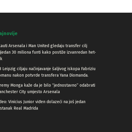
ajnovije
auti Arsenala i Man United gledaju transfer cilj
ijedan 30 miliona funti kako postiže izvanredan het-
ik
 Leipzig ciljaju načinjavanje šaljivog iskopa Fabriziu
manu nakon potvrde transfera Yana Diomanda.
remy Monga kaže da je bilo “jednostavno” odabrati
nchester City umjesto Arsenala
deo: Vinicius Junior viđen dolazeći na još jedan
stanak Real Madrida