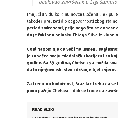
očekivao završetak u Ligi šampio
Imajući u vidu količinu novca uloženu u ekipu,
također preuzeti dio odgovornosti zbog stalno
period smirenosti, prije nego što se donose 
da je faktor u odlasku
Thiaga Silve
iz kluba 
Goal
napominje da već ima usmenu saglasnos
je započeo svoju mladalačku karijeru i za koj
godine. Sa 39 godina, Chelsea ga možda smat
da bi njegovo iskustvo i držanje tijela vjerova
Za trenutnu budućnost, Brazilac treba da se 
punu pažnju Chelsea-i dok se trude da završe
READ ALSO