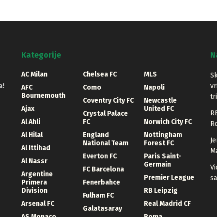
Kategorije
N
AC Milan
Chelsea FC
MLS
Sk
a!
vr
AFC
Como
Napoli
Bournemouth
tr
Coventry City FC
Newcastle
Ajax
United FC
RB
Crystal Palace
Al Ahli
FC
Norwich City FC
Ro
Al Hilal
England
Nottingham
Je
National Team
Forest FC
Al Ittihad
Ma
Everton FC
Paris Saint-
Al Nassr
Germain
Vi
FC Barcelona
Argentine
Premier League
sa
Primera
Fenerbahce
Division
RB Leipzig
Fulham FC
Arsenal FC
Real Madrid CF
Galatasaray
AS Monaco
Roma