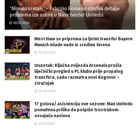
“Nimalo sretan” – Fabrizio Romano otkriva detalje
problema iza scene u Manchester Unitedu
08/12/2024
West Ham se priprema za ljetni transfer Bayern
Munich mlade nade iz sredine terena
10/02/2026
Izuzetak: Ključna zvijezda Arsenala prošla
liječnički pregled u PL klubu prije propalog
transfera, sada razmatra novi dogovor –
stručnjak
30/04/2024
17 golova/ asistencija ove sezone: Man Unitedu
ponuđena prilika da potpiše trostrukom
osvajaču naslova
27/03/2026