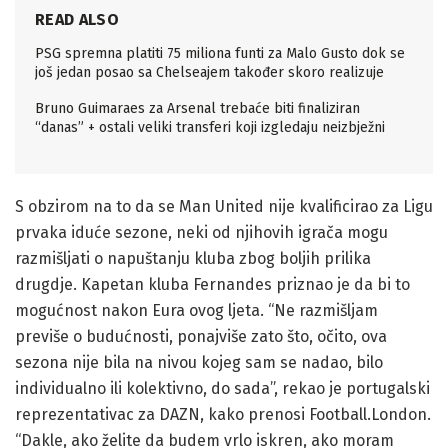
READ ALSO
PSG spremna platiti 75 miliona funti za Malo Gusto dok se
još jedan posao sa Chelseajem također skoro realizuje
Bruno Guimaraes za Arsenal trebaće biti finaliziran
“danas” + ostali veliki transferi koji izgledaju neizbježni
S obzirom na to da se Man United nije kvalificirao za Ligu
prvaka iduće sezone, neki od njihovih igrača mogu
razmišljati o napuštanju kluba zbog boljih prilika
drugdje. Kapetan kluba Fernandes priznao je da bi to
mogućnost nakon Eura ovog ljeta. “Ne razmišljam
previše o budućnosti, ponajviše zato što, očito, ova
sezona nije bila na nivou kojeg sam se nadao, bilo
individualno ili kolektivno, do sada”, rekao je portugalski
reprezentativac za DAZN, kako prenosi Football.London.
“Dakle, ako želite da budem vrlo iskren, ako moram