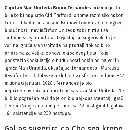
Capitan Man Uniteda Bruno Fernandes
priznao je da
bi, ako bi napustio Old Trafford, o tome razmislio nakon
Eura. Od kada su izneseni Brunovi komentari o njegovoj
budućnosti, navijači Man Uniteda zabrinuti su za
sudbinu svog kapetana. Izvještaji su sugerisali da je
većina igrača Man Uniteda na prodaji dok se klub
priprema za veliku obnovu ekipe ovog ljeta. To je
podstaklo špekulacije o budućnosti nekih od najvećih
igrača Man Uniteda, uključujući Fernandesa i Marcusa
Rashforda. Od dolaska u klub u transferu vrijednom £47
miliona u januaru 2020., Fernandes je bio
neprikosnoveni član početnog sastava Man Uniteda. Ne
bi bilo pogrešno reći da je on bio najkonzistentniji igrač
Crvenih Vragova u tom periodu, sa 79 postignutih golova
i 64 asistencije na 230 nastupa.
Gallas sugerira da Chelsea krene