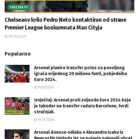
CHELSEA FC
Chelseaov krilo Pedro Neto kontaktiran od strane
Premier League konkurenata Man Cityja
05/08/2026
Popularno
Arsenal planira transfer potez za povoljnog
igrača vrijednog 20 miliona funti, pobjednika
Euro 2024.
15/07/2024
Izvještaj: Arsenal prati zvijezdu Euro 2024 koja
je također na transfer radaru Barcelone, tvrdi
stručnjak.
10/07/2024
Arsenal donose odluku o Alexandru Isaku iz
Newcastle Uniteda jer se pojavio najnoviji obrat