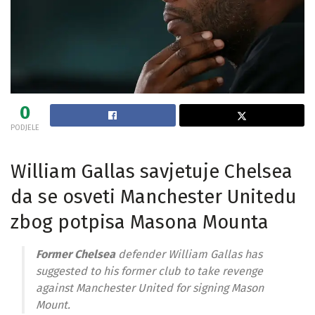
0
PODJELE
William Gallas savjetuje Chelsea
da se osveti Manchester Unitedu
zbog potpisa Masona Mounta
Former Chelsea
defender William Gallas has
suggested to his former club to take revenge
against Manchester United for signing Mason
Mount.