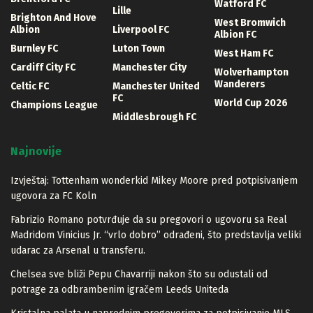
Watford FC
Lille
Brighton And Hove
West Bromwich
Albion
Liverpool FC
Albion FC
Burnley FC
Luton Town
West Ham FC
Cardiff City FC
Manchester City
Wolverhampton
Wanderers
Celtic FC
Manchester United
FC
World Cup 2026
Champions League
Middlesbrough FC
Najnovije
Izvještaj: Tottenham wonderkid Mikey Moore pred potpisivanjem
ugovora za FC Koln
Fabrizio Romano potvrđuje da su pregovori o ugovoru sa Real
Madridom Vinicius Jr. “vrlo dobro” odrađeni, što predstavlja veliki
udarac za Arsenal u transferu.
Chelsea sve bliži Pepu Chavarriji nakon što su odustali od
potrage za odbrambenim igračem Leeds Uniteda