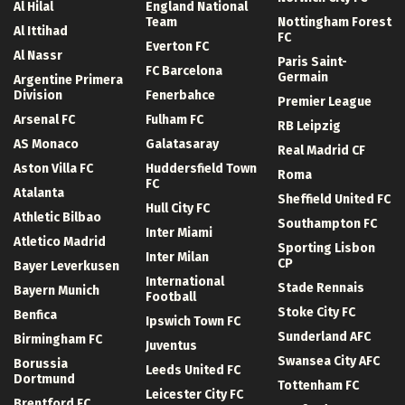
Al Hilal
England National
Team
Nottingham Forest
Al Ittihad
FC
Everton FC
Al Nassr
Paris Saint-
FC Barcelona
Germain
Argentine Primera
Division
Fenerbahce
Premier League
Arsenal FC
Fulham FC
RB Leipzig
AS Monaco
Galatasaray
Real Madrid CF
Aston Villa FC
Huddersfield Town
Roma
FC
Atalanta
Sheffield United FC
Hull City FC
Athletic Bilbao
Southampton FC
Inter Miami
Atletico Madrid
Sporting Lisbon
Inter Milan
CP
Bayer Leverkusen
International
Stade Rennais
Bayern Munich
Football
Stoke City FC
Benfica
Ipswich Town FC
Sunderland AFC
Birmingham FC
Juventus
Swansea City AFC
Borussia
Leeds United FC
Dortmund
Tottenham FC
Leicester City FC
Brentford FC