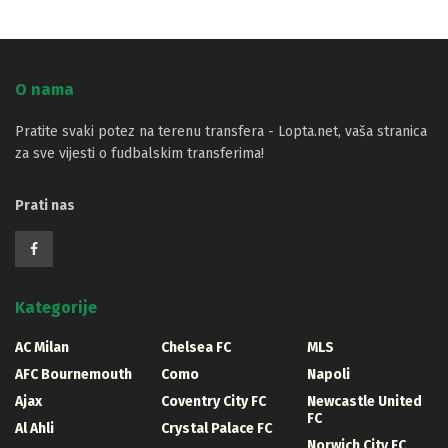
O nama
Pratite svaki potez na terenu transfera - Lopta.net, vaša stranica
za sve vijesti o fudbalskim transferima!
Prati nas
Kategorije
AC Milan
Chelsea FC
MLS
AFC Bournemouth
Como
Napoli
Ajax
Coventry City FC
Newcastle United
FC
Al Ahli
Crystal Palace FC
Norwich City FC