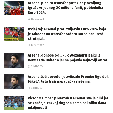
Arsenal planira transfer potez za povoljnog
igrača vrijednog 20 miliona funti, pobjednika
Euro 2024.
15/07/2024
Izvještaj: Arsenal prati zvijezdu Euro 2024 koja
je također na transfer radaru Barcelone, tvrdi
stručnjak.
10/07/2024
Arsenal donose odluku o Alexandru Isaku iz
Newcastle Uniteda jer se pojavio najnoviji obrat
02/11/2024
Arsenal želi dovođenje zvijezde Premier lige dok
Mikel Arteta traži napadačka rješenja.
03/11/2024
Victor Osimhen prelazak u Arsenal sve je bliži jer
se značajni razvoj događa samo nekoliko dana
udaljenosti