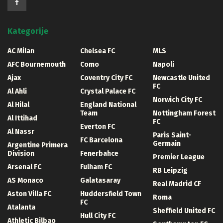
Kategorije
AC Milan
Chelsea FC
MLS
AFC Bournemouth
Como
Napoli
Ajax
Coventry City FC
Newcastle United
FC
Al Ahli
Crystal Palace FC
Norwich City FC
Al Hilal
England National
Team
Nottingham Forest
Al Ittihad
FC
Everton FC
Al Nassr
Paris Saint-
FC Barcelona
Germain
Argentine Primera
Division
Fenerbahce
Premier League
Arsenal FC
Fulham FC
RB Leipzig
AS Monaco
Galatasaray
Real Madrid CF
Aston Villa FC
Huddersfield Town
Roma
FC
Atalanta
Sheffield United FC
Hull City FC
Athletic Bilbao