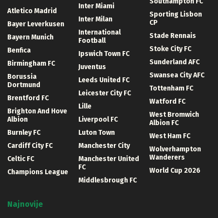
Southampton FC
Inter Miami
Atletico Madrid
Sporting Lisbon
Inter Milan
CP
Bayer Leverkusen
International
Stade Rennais
Bayern Munich
Football
Stoke City FC
Benfica
Ipswich Town FC
Sunderland AFC
Birmingham FC
Juventus
Swansea City AFC
Borussia
Leeds United FC
Dortmund
Tottenham FC
Leicester City FC
Brentford FC
Watford FC
Lille
Brighton And Hove
West Bromwich
Albion
Liverpool FC
Albion FC
Burnley FC
Luton Town
West Ham FC
Cardiff City FC
Manchester City
Wolverhampton
Wanderers
Celtic FC
Manchester United
FC
World Cup 2026
Champions League
Middlesbrough FC
Najnovije