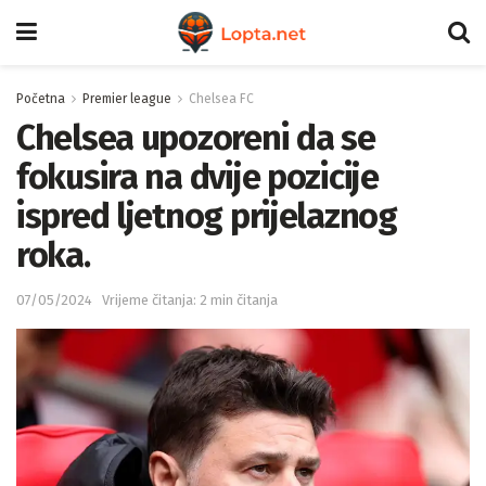
Početna
Premier league
Chelsea FC
Chelsea upozoreni da se
fokusira na dvije pozicije
ispred ljetnog prijelaznog
roka.
07/05/2024
Vrijeme čitanja: 2 min čitanja