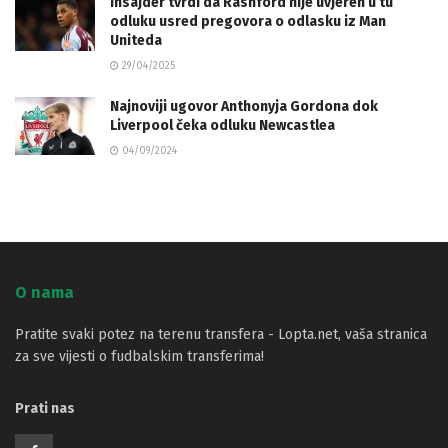
Insajder tvrdi da Rashford nije uvjeren u tu
odluku usred pregovora o odlasku iz Man
Uniteda
29/04/2025
Najnoviji ugovor Anthonyja Gordona dok
Liverpool čeka odluku Newcastlea
04/09/2024
O nama
Pratite svaki potez na terenu transfera - Lopta.net, vaša stranica
za sve vijesti o fudbalskim transferima!
Prati nas