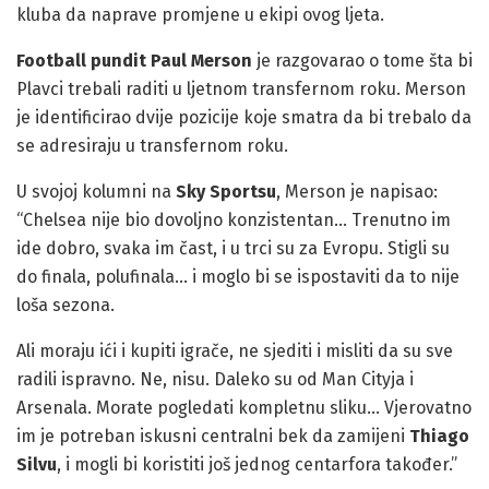
kluba da naprave promjene u ekipi ovog ljeta.
Football pundit Paul Merson
je razgovarao o tome šta bi
Plavci trebali raditi u ljetnom transfernom roku. Merson
je identificirao dvije pozicije koje smatra da bi trebalo da
se adresiraju u transfernom roku.
U svojoj kolumni na
Sky Sportsu
, Merson je napisao:
“Chelsea nije bio dovoljno konzistentan… Trenutno im
ide dobro, svaka im čast, i u trci su za Evropu. Stigli su
do finala, polufinala… i moglo bi se ispostaviti da to nije
loša sezona.
Ali moraju ići i kupiti igrače, ne sjediti i misliti da su sve
radili ispravno. Ne, nisu. Daleko su od Man Cityja i
Arsenala. Morate pogledati kompletnu sliku… Vjerovatno
im je potreban iskusni centralni bek da zamijeni
Thiago
Silvu
, i mogli bi koristiti još jednog centarfora također.”