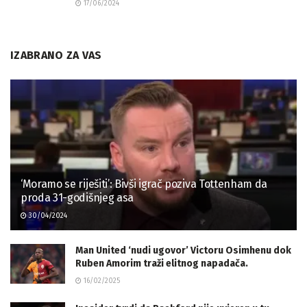
17/06/2024
IZABRANO ZA VAS
‘Moramo se riješiti’: Bivši igrač poziva Tottenham da
proda 31-godišnjeg asa
30/04/2024
Man United ‘nudi ugovor’ Victoru Osimhenu dok
Ruben Amorim traži elitnog napadača.
16/02/2025