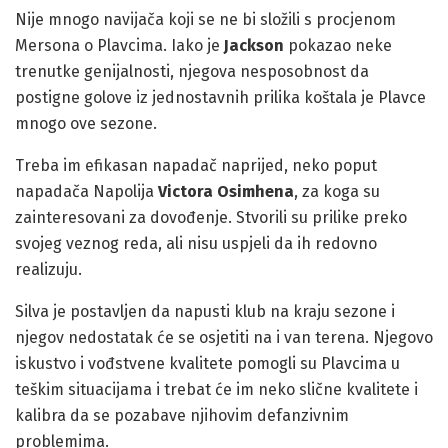
Nije mnogo navijača koji se ne bi složili s procjenom
Mersona o Plavcima. Iako je
Jackson
pokazao neke
trenutke genijalnosti, njegova nesposobnost da
postigne golove iz jednostavnih prilika koštala je Plavce
mnogo ove sezone.
Treba im efikasan napadač naprijed, neko poput
napadača Napolija
Victora Osimhena
, za koga su
zainteresovani za dovođenje. Stvorili su prilike preko
svojeg veznog reda, ali nisu uspjeli da ih redovno
realizuju.
Silva je postavljen da napusti klub na kraju sezone i
njegov nedostatak će se osjetiti na i van terena. Njegovo
iskustvo i vođstvene kvalitete pomogli su Plavcima u
teškim situacijama i trebat će im neko slične kvalitete i
kalibra da se pozabave njihovim defanzivnim
problemima.