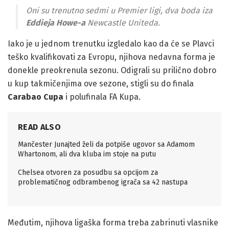
Oni su trenutno sedmi u Premier ligi, dva boda iza
Eddieja Howe-a
Newcastle Uniteda.
Iako je u jednom trenutku izgledalo kao da će se Plavci
teško kvalifikovati za Evropu, njihova nedavna forma je
donekle preokrenula sezonu. Odigrali su prilično dobro
u kup takmičenjima ove sezone, stigli su do finala
Carabao Cupa
i polufinala FA Kupa.
READ ALSO
Mančester Junajted želi da potpiše ugovor sa Adamom
Whartonom, ali dva kluba im stoje na putu
Chelsea otvoren za posudbu sa opcijom za
problematičnog odbrambenog igrača sa 42 nastupa
Međutim, njihova ligaška forma treba zabrinuti vlasnike