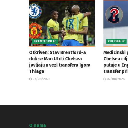
BRENTFORD FC
CHELSEA FC
Otkriven: Stav Brentford-a
Medicinski 
dok se Man Utd i Chelsea
Chelsea cil
javljaju u vezi transfera Igora
putuje u En
Thiaga
transfer pr
07/08/2026
07/08/2026
O nama