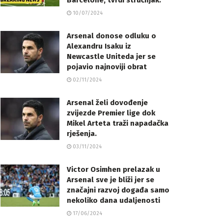
Barcelone, tvrdi stručnjak.
10/07/2024
Arsenal donose odluku o
Alexandru Isaku iz
Newcastle Uniteda jer se
pojavio najnoviji obrat
02/11/2024
Arsenal želi dovođenje
zvijezde Premier lige dok
Mikel Arteta traži napadačka
rješenja.
03/11/2024
Victor Osimhen prelazak u
Arsenal sve je bliži jer se
značajni razvoj događa samo
nekoliko dana udaljenosti
17/06/2024