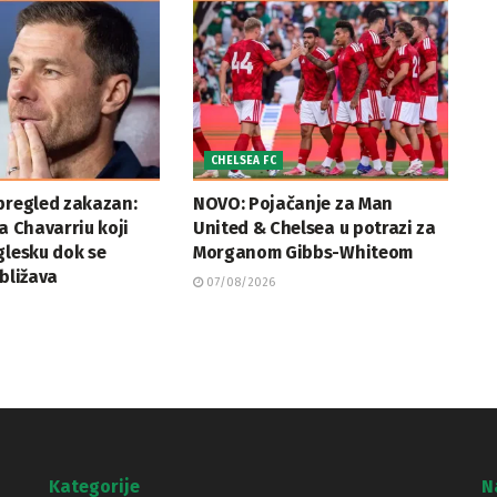
CHELSEA FC
pregled zakazan:
NOVO: Pojačanje za Man
ja Chavarriu koji
United & Chelsea u potrazi za
glesku dok se
Morganom Gibbs-Whiteom
ibližava
07/08/2026
Kategorije
N