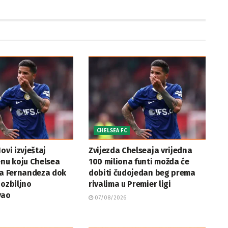
CHELSEA FC
ovi izvještaj
Zvijezda Chelseaja vrijedna
enu koju Chelsea
100 miliona funti možda će
za Fernandeza dok
dobiti čudojedan beg prema
 ozbiljno
rivalima u Premier ligi
vao
07/08/2026