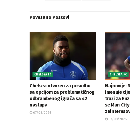
Povezano
Postovi
CHELSEA FC
CHELSEA FC
Chelsea otvoren za posudbu
Najnovije: N
sa opcijom za problematičnog
imenuje cij
odbrambenog igrača sa 42
traži za En
nastupa
se Man City
zaintereso
07/08/2026
07/08/2026