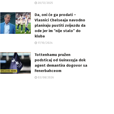
20/12/2025
Da, oni će ga prodati –
Vlasnici Chelseaja navodno
planiraju pustiti zvijezdu da
ode jer im “nije stalo” do
kluba
17/10/2024
Tottenhamu pružen
podsticaj od Guirassyja dok
agent demantira dogovor sa
Fenerbahceom
03/08/2026