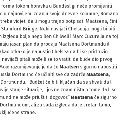
a forma tokom boravka u Bundesligi neće promijeniti
ide u najnovijem izdanju svoje dnevne kolumne, Romano
reba vidjeti da li mogu trajno potpisati Maatsena, čini
 Stamford Bridge. Neki navijači Chelseaja mogli bi biti
izgleda bolje nego Ben Chilwell i Marc Cucurella na toj
vi imaju jasan plan da prodaju Maatsena Dortmundu ili
akao otkako je napustio Chelsea da bi se pridružio
avijači pitali može li se to vratiti da bude dio prvog
Moje razumijevanje je da će
Maatsen
sigurno napustiti
orussia Dortmund će učiniti sve da zadrže
Maatsena
,
 Dortmundu. “Budžet će biti ključan da se shvati da li
vije stanje situacije, i još ne znam ništa o tome da li se
tmund ne može priuštiti dogovor.”
Maatsena
će sigurno
 Dortmundom, ali za sada izgleda da je sretan tamo,
uključene strane.