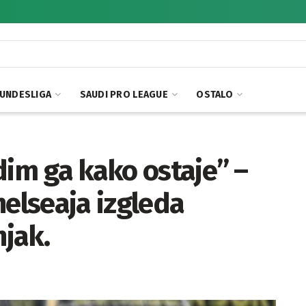
UNDESLIGA
SAUDI PRO LEAGUE
OSTALO
dim ga kako ostaje” –
helseaja izgleda
njak.