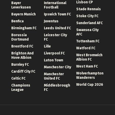
Lisbon CP
Bayer
International
Leverkusen
Football
Stade Rennais
Bayern Munich
Ipswich Town FC
Stoke City FC
Benfica
Juventus
Sunderland AFC
Birmingham FC
Leeds United FC
Swansea City
AFC
Borussia
Leicester City
Dortmund
FC
Tottenham FC
Brentford FC
Lille
Watford FC
Brighton And
Liverpool FC
West Bromwich
Hove Albion
Albion FC
Luton Town
Burnley FC
West Ham FC
Manchester City
Cardiff City FC
Wolverhampton
Manchester
Wanderers
Celtic FC
United FC
World Cup 2026
Champions
Middlesbrough
League
FC