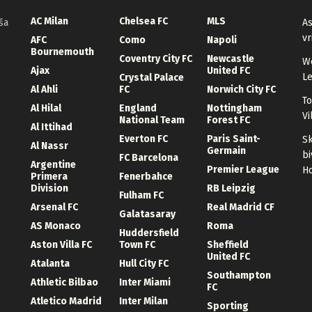
AC Milan
Chelsea FC
MLS
ša
As
vr
AFC
Como
Napoli
Bournemouth
Coventry City FC
Newcastle
We
Ajax
United FC
Le
Crystal Palace
Al Ahli
FC
Norwich City FC
To
Al Hilal
England
Nottingham
Vi
National Team
Forest FC
Al Ittihad
Everton FC
Paris Saint-
Sk
Al Nassr
Germain
bi
FC Barcelona
Argentine
Premier League
Ho
Primera
Fenerbahce
Division
RB Leipzig
Fulham FC
Arsenal FC
Real Madrid CF
Galatasaray
AS Monaco
Roma
Huddersfield
Aston Villa FC
Town FC
Sheffield
United FC
Atalanta
Hull City FC
Southampton
Athletic Bilbao
Inter Miami
FC
Atletico Madrid
Inter Milan
Sporting