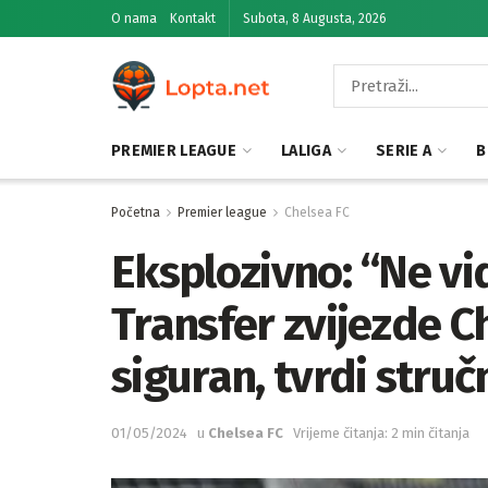
O nama
Kontakt
Subota, 8 Augusta, 2026
PREMIER LEAGUE
LALIGA
SERIE A
B
Početna
Premier league
Chelsea FC
Eksplozivno: “Ne vi
Transfer zvijezde C
siguran, tvrdi struč
01/05/2024
u
Chelsea FC
Vrijeme čitanja: 2 min čitanja