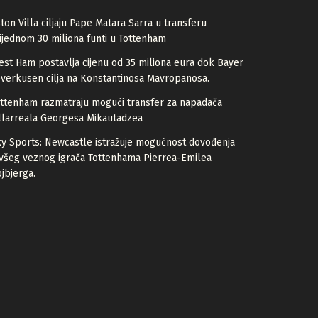
ton Villa ciljaju Pape Matara Sarra u transferu
ijednom 30 miliona funti u Tottenham
st Ham postavlja cijenu od 35 miliona eura dok Bayer
verkusen cilja na Konstantinosa Mavropanosa.
ttenham razmatraju mogući transfer za napadača
llarreala Georgesa Mikautadzea
y Sports: Newcastle istražuje mogućnost dovođenja
všeg veznog igrača Tottenhama Pierrea-Emilea
jbjerga.