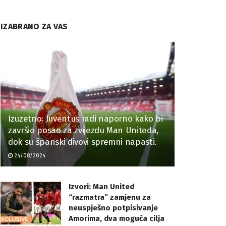
IZABRANO ZA VAS
Izuzetno: Juventus radi naporno kako bi
završio posao za zvijezdu Man Uniteda,
dok su španski divovi spremni napasti.
24/08/2024
Izvori: Man United
“razmatra” zamjenu za
neuspješno potpisivanje
Amorima, dva moguća cilja