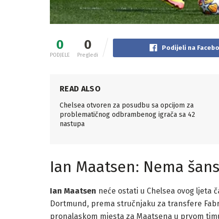
0
0
Podijeli na Faceb
PODJELE
Pregledi
READ ALSO
Chelsea otvoren za posudbu sa opcijom za
problematičnog odbrambenog igrača sa 42
nastupa
Ian Maatsen: Nema šanse
Ian Maatsen
neće ostati u Chelsea ovog ljeta č
Dortmund, prema stručnjaku za transfere Fabri
pronalaskom mjesta za Maatsena u prvom timu 