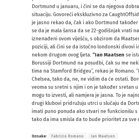
Dortmund u januaru, i čini se da njegova dobr
situaciju. Govoreći ekskluzivno za CaughtOffs
je jasno rekao da, čak i ako Dortmund također t
se da je mala šansa da se 22-godišnjak vrati na
iznenađeni ovom viješću, s obzirom da Maatsen 
poziciji, ali čini se da istočno londonski divo
nekom drugom ovog ljeta.
“Ian Maatsen
se ist
Borussiji Dortmund na posudbi, čak su me neki n
tima na Stamford Bridgeu”, rekao je Romano. “
Chelsea, tako da, ne, ne vidim da će ostati. B
veoma su sretni s njim i on je također sretan u
mogu to izvesti, ali namjera je jasna. To je najno
drugi klubovi pridružuju utrci u slučaju da Dor
imati puno ponuda ako stvari ne funkcionišu s
tako da ima smisla da to bude prioritet za sve 
Oznake:
Fabrizio Romano
Ian Maatsen