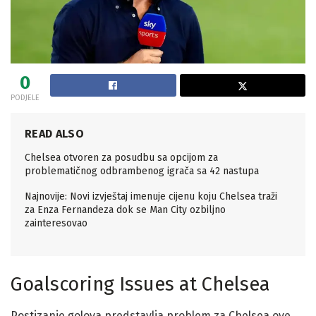
0
PODJELE
READ ALSO
Chelsea otvoren za posudbu sa opcijom za
problematičnog odbrambenog igrača sa 42 nastupa
Najnovije: Novi izvještaj imenuje cijenu koju Chelsea traži
za Enza Fernandeza dok se Man City ozbiljno
zainteresovao
Goalscoring Issues at Chelsea
Postizanje golova predstavlja problem za Chelsea ove