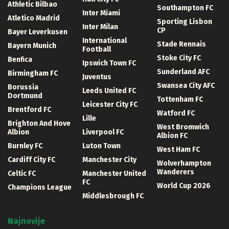
Athletic Bilbao
Southampton FC
Inter Miami
Atletico Madrid
Sporting Lisbon
Inter Milan
CP
Bayer Leverkusen
International
Stade Rennais
Bayern Munich
Football
Stoke City FC
Benfica
Ipswich Town FC
Sunderland AFC
Birmingham FC
Juventus
Swansea City AFC
Borussia
Leeds United FC
Dortmund
Tottenham FC
Leicester City FC
Brentford FC
Watford FC
Lille
Brighton And Hove
West Bromwich
Albion
Liverpool FC
Albion FC
Burnley FC
Luton Town
West Ham FC
Cardiff City FC
Manchester City
Wolverhampton
Wanderers
Celtic FC
Manchester United
FC
World Cup 2026
Champions League
Middlesbrough FC
Najnovije