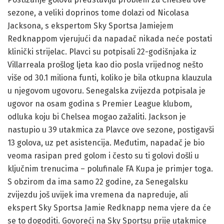
sezone, a veliki doprinos tome dolazi od Nicolasa
Jacksona, s ekspertom Sky Sportsa Jamiejem
Redknappom vjerujući da napadač nikada neće postati
klinički strijelac. Plavci su potpisali 22-godišnjaka iz
Villarreala prošlog ljeta kao dio posla vrijednog nešto
više od 30.1 miliona funti, koliko je bila otkupna klauzula
u njegovom ugovoru. Senegalska zvijezda potpisala je
ugovor na osam godina s Premier League klubom,
odluka koju bi Chelsea mogao zažaliti. Jackson je
nastupio u 39 utakmica za Plavce ove sezone, postigavši
13 golova, uz pet asistencija. Međutim, napadač je bio
veoma rasipan pred golom i često su ti golovi došli u
ključnim trenucima – polufinale FA Kupa je primjer toga.
S obzirom da ima samo 22 godine, za Senegalsku
zvijezdu još uvijek ima vremena da napreduje, ali
ekspert Sky Sportsa Jamie Redknapp nema vjere da će
se to dogoditi. Govoreći na Sky Sportsu prije utakmice