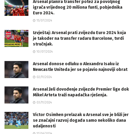
Arsenal planira transfer potez za povoljnog
igrača vrijednog 20 miliona funti, pobjednika
Euro 2024.
15/07/2024
Izvještaj: Arsenal prati zvijezdu Euro 2024 koja
je također na transfer radaru Barcelone, tvrdi
stručnjak.
10/07/2024
Arsenal donose odluku o Alexandru Isaku iz
Newcastle Uniteda jer se pojavio najnoviji obrat
02/11/2024
Arsenal želi dovođenje zvijezde Premier lige dok
Mikel Arteta traži napadačka rješenja.
03/11/2024
Victor Osimhen prelazak u Arsenal sve je bliži jer
se značajni razvoj događa samo nekoliko dana
udaljenosti
17/06/2024