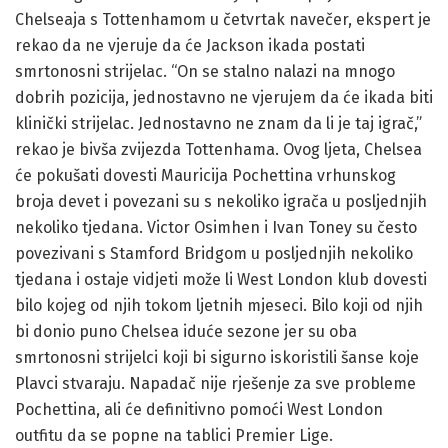
Chelseaja s Tottenhamom u četvrtak navečer, ekspert je
rekao da ne vjeruje da će Jackson ikada postati
smrtonosni strijelac. “On se stalno nalazi na mnogo
dobrih pozicija, jednostavno ne vjerujem da će ikada biti
klinički strijelac. Jednostavno ne znam da li je taj igrač,”
rekao je bivša zvijezda Tottenhama. Ovog ljeta, Chelsea
će pokušati dovesti Mauricija Pochettina vrhunskog
broja devet i povezani su s nekoliko igrača u posljednjih
nekoliko tjedana. Victor Osimhen i Ivan Toney su često
povezivani s Stamford Bridgom u posljednjih nekoliko
tjedana i ostaje vidjeti može li West London klub dovesti
bilo kojeg od njih tokom ljetnih mjeseci. Bilo koji od njih
bi donio puno Chelsea iduće sezone jer su oba
smrtonosni strijelci koji bi sigurno iskoristili šanse koje
Plavci stvaraju. Napadač nije rješenje za sve probleme
Pochettina, ali će definitivno pomoći West London
outfitu da se popne na tablici Premier Lige.