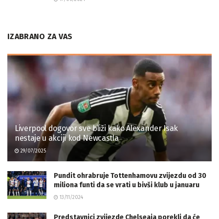
IZABRANO ZA VAS
Liverpool dogovor sve bliži kako Alexander Isak
nestaje u akciji kod Newcastla
29/07/2025
Pundit ohrabruje Tottenhamovu zvijezdu od 30
miliona funti da se vrati u bivši klub u januaru
13/11/2024
Predstavnici zvijezde Chelseaja porekli da će