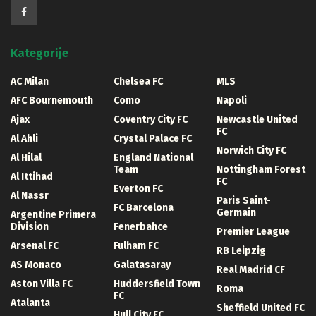
Kategorije
AC Milan
Chelsea FC
MLS
AFC Bournemouth
Como
Napoli
Ajax
Coventry City FC
Newcastle United
FC
Al Ahli
Crystal Palace FC
Norwich City FC
Al Hilal
England National
Team
Nottingham Forest
Al Ittihad
FC
Everton FC
Al Nassr
Paris Saint-
FC Barcelona
Germain
Argentine Primera
Division
Fenerbahce
Premier League
Arsenal FC
Fulham FC
RB Leipzig
AS Monaco
Galatasaray
Real Madrid CF
Aston Villa FC
Huddersfield Town
Roma
FC
Atalanta
Sheffield United FC
Hull City FC