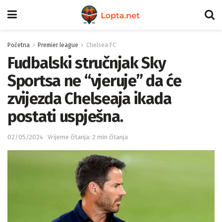
Početna
Premier league
Chelsea FC
Fudbalski stručnjak Sky
Sportsa ne “vjeruje” da će
zvijezda Chelseaja ikada
postati uspješna.
02/05/2024
Vrijeme čitanja: 2 min čitanja