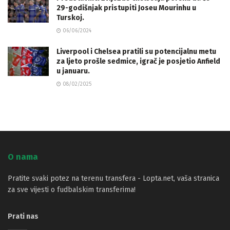
29-godišnjak pristupiti Joseu Mourinhu u
Turskoj.
06/06/2024
Liverpool i Chelsea pratili su potencijalnu metu
za ljeto prošle sedmice, igrač je posjetio Anfield
u januaru.
08/02/2025
O nama
Pratite svaki potez na terenu transfera - Lopta.net, vaša stranica
za sve vijesti o fudbalskim transferima!
Prati nas