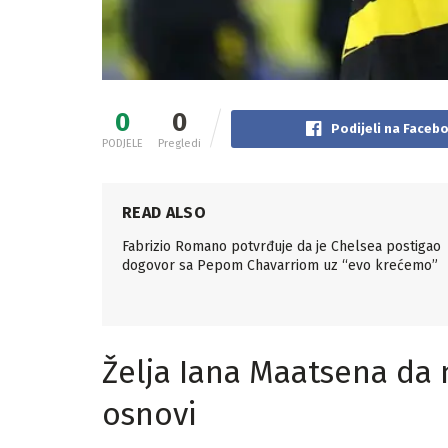
0
0
Podijeli na Faceb
PODJELE
Pregledi
READ ALSO
Fabrizio Romano potvrđuje da je Chelsea postigao
dogovor sa Pepom Chavarriom uz “evo krećemo”
Želja Iana Maatsena da 
osnovi