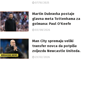
07/10/2025
Martin Dubravka postaje
glavna meta Tottenhama za
golmana: Paul O'Keefe
03/08/2026
Man City spremaju veliki
transfer novca da potpišu
zvijezdu Newcastle Uniteda.
23/02/2026