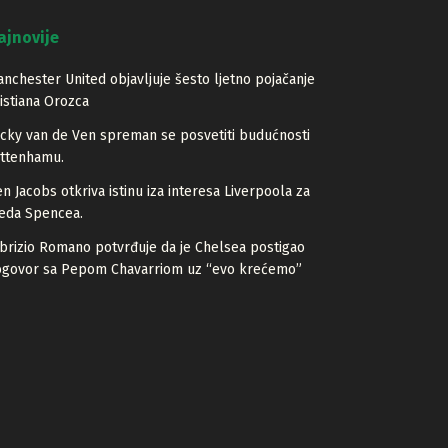
ajnovije
nchester United objavljuje šesto ljetno pojačanje
istiana Orozca
cky van de Ven spreman se posvetiti budućnosti
ottenhamu.
n Jacobs otkriva istinu iza interesa Liverpoola za
eda Spencea.
brizio Romano potvrđuje da je Chelsea postigao
ogovor sa Pepom Chavarriom uz “evo krećemo”