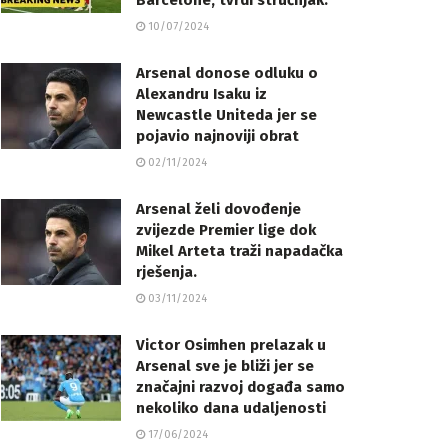
Barcelone, tvrdi stručnjak.
10/07/2024
Arsenal donose odluku o
Alexandru Isaku iz
Newcastle Uniteda jer se
pojavio najnoviji obrat
02/11/2024
Arsenal želi dovođenje
zvijezde Premier lige dok
Mikel Arteta traži napadačka
rješenja.
03/11/2024
Victor Osimhen prelazak u
Arsenal sve je bliži jer se
značajni razvoj događa samo
nekoliko dana udaljenosti
17/06/2024