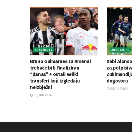
ARSENAL FC
ARSENAL FC
Bruno Guimaraes za Arsenal
Xabi Alonso
trebaće biti finaliziran
za potpisiv
“danas” + ostali veliki
Zubimendij
transferi koji izgledaju
dogovoru
neizbježni
05/08/2026
05/08/2026