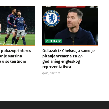
CHELSEA FC
 pokazuje interes
Odlazak iz Chelseaja samo je
anje Martina
pitanje vremena za 27-
a u šokantnom
godišnjeg engleskog
reprezentativca
05/08/2026