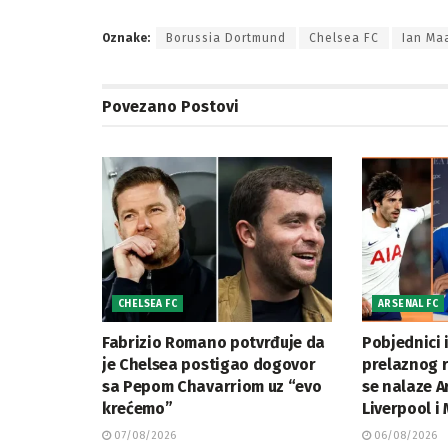
Oznake:
Borussia Dortmund
Chelsea FC
Ian Ma
Povezano
Postovi
CHELSEA FC
ARSENAL FC
Fabrizio Romano potvrđuje da
Pobjednici i
je Chelsea postigao dogovor
prelaznog 
sa Pepom Chavarriom uz “evo
se nalaze A
krećemo”
Liverpool i
07/08/2026
06/08/2026