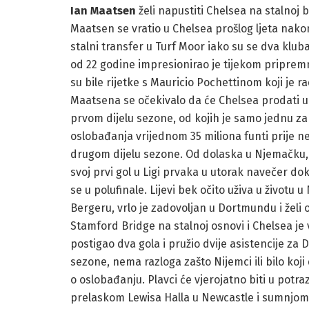
Ian Maatsen
želi napustiti Chelsea na stalnoj b
Maatsen se vratio u Chelsea prošlog ljeta nako
stalni transfer u Turf Moor iako su se dva kluba
od 22 godine impresionirao je tijekom pripremno
su bile rijetke s Mauricio Pochettinom koji je rad
Maatsena se očekivalo da će Chelsea prodati u
prvom dijelu sezone, od kojih je samo jednu z
oslobađanja vrijednom 35 miliona funti prije n
drugom dijelu sezone. Od dolaska u Njemačku, 
svoj prvi gol u Ligi prvaka u utorak navečer do
se u polufinale. Lijevi bek očito uživa u životu
Bergeru, vrlo je zadovoljan u Dortmundu i želi o
Stamford Bridge na stalnoj osnovi i Chelsea je 
postigao dva gola i pružio dvije asistencije z
sezone, nema razloga zašto Nijemci ili bilo koji
o oslobađanju. Plavci će vjerojatno biti u potra
prelaskom Lewisa Halla u Newcastle i sumnjom