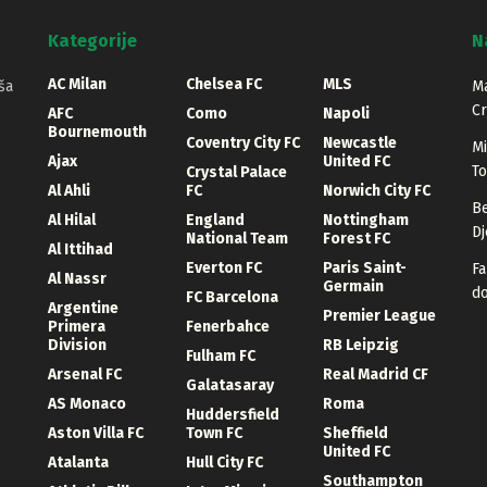
Kategorije
N
AC Milan
Chelsea FC
MLS
ša
Ma
Cr
AFC
Como
Napoli
Bournemouth
Coventry City FC
Newcastle
Mi
Ajax
United FC
T
Crystal Palace
Al Ahli
FC
Norwich City FC
Be
Al Hilal
England
Nottingham
Dj
National Team
Forest FC
Al Ittihad
Everton FC
Paris Saint-
Fa
Al Nassr
Germain
d
FC Barcelona
Argentine
Premier League
Primera
Fenerbahce
Division
RB Leipzig
Fulham FC
Arsenal FC
Real Madrid CF
Galatasaray
AS Monaco
Roma
Huddersfield
Aston Villa FC
Town FC
Sheffield
United FC
Atalanta
Hull City FC
Southampton