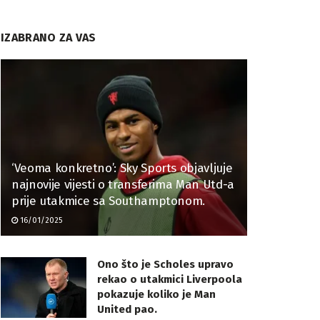
IZABRANO ZA VAS
‘Veoma konkretno’: Sky Sports objavljuje
najnovije vijesti o transferima Man Utd-a
prije utakmice sa Southamptonom.
16/01/2025
Ono što je Scholes upravo
rekao o utakmici Liverpoola
pokazuje koliko je Man
United pao.