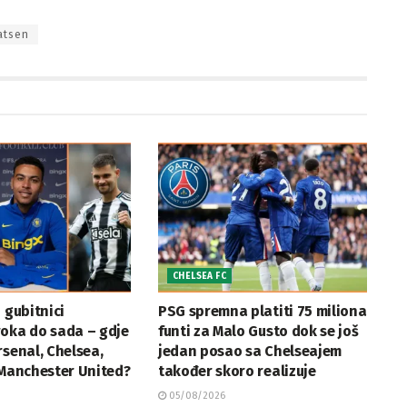
atsen
CHELSEA FC
 gubitnici
PSG spremna platiti 75 miliona
roka do sada – gdje
funti za Malo Gusto dok se još
rsenal, Chelsea,
jedan posao sa Chelseajem
 Manchester United?
također skoro realizuje
05/08/2026