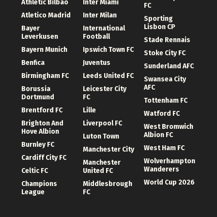
Athletic Bilbao
Inter Miami
FC
Atletico Madrid
Inter Milan
Sporting
Lisbon CP
Bayer
International
Leverkusen
Football
Stade Rennais
Bayern Munich
Ipswich Town FC
Stoke City FC
Benfica
Juventus
Sunderland AFC
Birmingham FC
Leeds United FC
Swansea City
AFC
Borussia
Leicester City
Dortmund
FC
Tottenham FC
Brentford FC
Lille
Watford FC
Brighton And
Liverpool FC
West Bromwich
Hove Albion
Albion FC
Luton Town
Burnley FC
West Ham FC
Manchester City
Cardiff City FC
Wolverhampton
Manchester
Wanderers
Celtic FC
United FC
World Cup 2026
Champions
Middlesbrough
League
FC