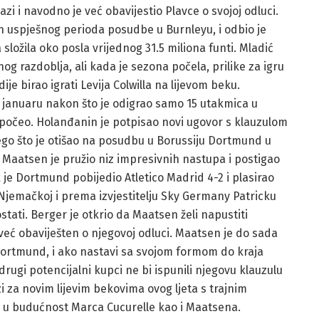
azi i navodno je već obavijestio Plavce o svojoj odluci.
n uspješnog perioda posudbe u Burnleyu, i odbio je
 složila oko posla vrijednog 31.5 miliona funti. Mladić
g razdoblja, ali kada je sezona počela, prilike za igru
ije birao igrati Levija Colwilla na lijevom beku.
 januaru nakon što je odigrao samo 15 utakmica u
apočeo. Holanđanin je potpisao novi ugovor s klauzulom
ego što je otišao na posudbu u Borussiju Dortmund u
Maatsen je pružio niz impresivnih nastupa i postigao
k je Dortmund pobijedio Atletico Madrid 4-2 i plasirao
 u Njemačkoj i prema izvjestitelju Sky Germany Patricku
stati. Berger je otkrio da Maatsen želi napustiti
već obaviješten o njegovoj odluci. Maatsen je do sada
a Dortmund, i ako nastavi sa svojom formom do kraja
 drugi potencijalni kupci ne bi ispunili njegovu klauzulu
zi za novim lijevim bekovima ovog ljeta s trajnim
 u budućnost Marca Cucurelle kao i Maatsena.