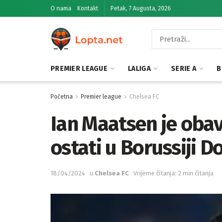
O nama
Kontakt
Petak, 7 Augusta, 2026
PREMIER LEAGUE
LALIGA
SERIE A
B
Početna
Premier league
Chelsea FC
Ian Maatsen je obavi
ostati u Borussiji 
18/04/2024
u
Chelsea FC
Vrijeme čitanja: 2 min čitanja